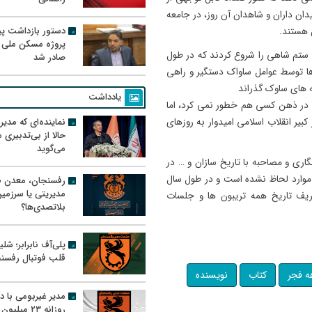
یدان داران و شاهدان آن روز، در جامعه
دستور بازداشت پیم
 هستند.
پروژه مسکن ملی 
ارزات خود بر علیه رژیم ستم شاهی را شروع کردند که در طول
صادر شد
ها توسط عوامل ساواک دستگیر و راهی
ه های ساوک گذراند
یادداشت
می در ذهن کسی هم خطور نمی کرد، اما
نماینده‌ای که مدی
بیر انقلاب اسلامی امیدوار به روزهای
حالا از بی‌تدبیری
می‌گوید
گاری و مصاحبه با تاریخ سازان و … در
 موارد لحاظ نشده است و در طول سال
رفسنجان، معدن ط
مدیریتی یا سرزمی
حریف تاریخ همه تریبون ها و جلسات
بلاتصدی‌ها؟
پلی‌آف نابرابر؛ شل
قلب فوتبال رفسن
ه فجر
کتاب
نویسنده
مدیر غیربومی با د
روزانه ۲۳ میل