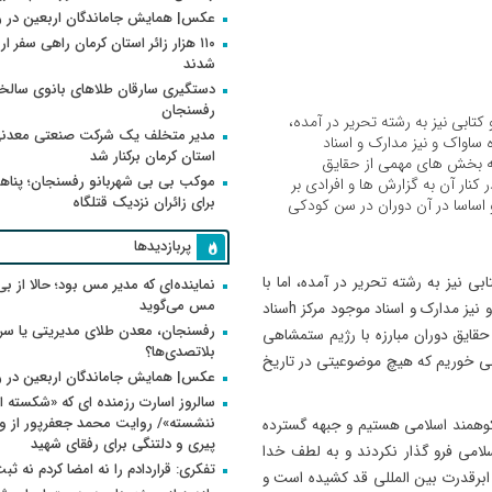
عکس| همایش جاماندگان اربعین در 
۱۱۰ هزار زائر استان کرمان راهی سفر ا
شدند
دستگیری سارقان طلاهای بانوی سالخو
رفسنجان
کتابی نیز به رشته تحریر در آمده،
مدیر متخلف یک شرکت صنعتی معدنی
 ساواک و نیز مدارک و اسناد
استان کرمان برکنار شد
رسیم که بخش های مهمی از حقایق
موکب بی بی شهربانو رفسنجان؛ پناه
 کنار آن به گزارش ها و افرادی بر
برای زائران نزدیک قتلگاه
 اساسا در آن دوران در سن کودکی
پربازدیدها
بی نیز به رشته تحریر در آمده، اما با
نماینده‌ای که مدیر مس بود؛ حالا از بی
مس می‌گوید
مرور بخشی از این کتاب و مقایسه آن با اسناد ثبت شده ساواک و نیز مدارک و اسناد موجود مرکز hسناد
رفسنجان، معدن طلای مدیریتی یا سر
قایق دوران مبارزه با رژیم ستمشاهی
بلاتصدی‌ها؟
ر می خوریم که هیچ موضوعیتی در تاریخ
عکس| همایش جاماندگان اربعین در 
سالروز اسارت رزمنده ای که «شکسته ام
کوهمند اسلامی هستیم و جبهه گسترده
پیری و دلتنگی برای رفقای شهید
لاب اسلامی فرو گذار نکردند و به لطف خدا
تفکری: قراردادم را نه امضا کردم نه ثب
برقدرت بین المللی قد کشیده است و