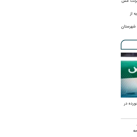
 شرکت مس
ه از
 شهرستان
ورده در
ه
حه