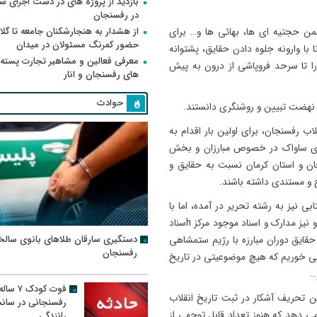
بازدید از پروژه های در دست اجرای
در رفسنجان
از هشدار به هنجارشکنان جامعه تا گلای
جمن حجتیه ای ها، بهائی ها و… برای
حضور کمرنگ مسئولان در میدان
با وارونه جلوه دادن حقایق، پشتوانه
معرفی فعالین و مشاهیر تجارت پسته
را تا سرحد فروپاشی از درون به پیش
های رفسنجان و انار
حوادث
را نهضت تبیین و روشنگری دانستند.
ب رفسنجان، برای اولین بار اقدام به
ه های ساواک در خصوص مبارزان و بخش
ان و استان کرمان نسبت به حقایق و
 و مستندی داشته باشند.
بی نیز به رشته تحریر در آمده، اما با
مرور بخشی از این کتاب و مقایسه آن با اسناد ثبت شده ساواک و نیز مدارک و اسناد موجود مرکز hسناد
دستگیری سارقان طلاهای بانوی سالخ
قایق دوران مبارزه با رژیم ستمشاهی
رفسنجان
ر می خوریم که هیچ موضوعیتی در تاریخ
…
فوت کودک ۷ سال
ن تحریف آشکار در ثبت تاریخ انقلاب
رفسنجانی در سان
 دهد که هنوز تعداد قابل توجهی از
رانندگی