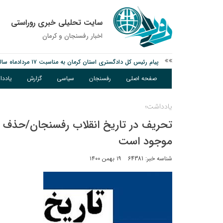
سایت تحلیلی خبری روراستی
اخبار رفسنجان و كرمان
پیام رئیس کل دادگستری استان کرمان به مناسبت ۱۷ مردادماه سالروز شهادت شهید صارمی و روز خبرنگار
نانوایی های نوق زیر ذره بین معاون توسعه
صفحه اصلی
رفسنجان
سیاسی
گزارش
یادد
وزارت اطلاعات: ۲۱ مزدور موساد و ۴ شرور مسلح در کرمان بازداشت شدند
یادداشت؛
تحریف در تاریخ انقلاب رفسنجان/حذف ح
موجود است
شناسه خبر: 64381
۱۹ بهمن ۱۴۰۰