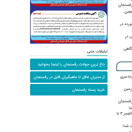
رفسنجان
ربعین
رده در
 در
گاهی
تبلیغات متنی
داغ ترین حوادث رفسنجان را اینجا بخوانید
‌تدبیری
از مدیران غافل تا ماهیگیران قابل در رفسنجان
زمین
خرید پسته رفسنجان
رفسنجان
ا
ننشسته»/ روایت محمد جعفرپور از والفجر ۳ تا
ت شد!