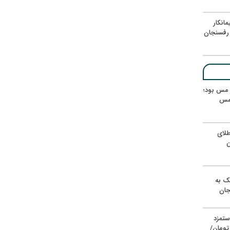
انکار
رفسنجان
ر مس بود؛
 مس
لای
ن
یک به
جان
ستمزد
یون تومان/