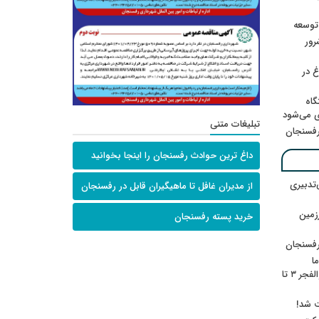
 توسعه
: ۲۱ مزدور موساد و ۴ شرور
 در
گاه
ی می‌شود
تبلیغات متنی
رفسنجان
داغ ترین حوادث رفسنجان را اینجا بخوانید
‌تدبیری
از مدیران غافل تا ماهیگیران قابل در رفسنجان
زمین
خرید پسته رفسنجان
رفسنجان
ا
ننشسته»/ روایت محمد جعفرپور از والفجر ۳ تا
ت شد!