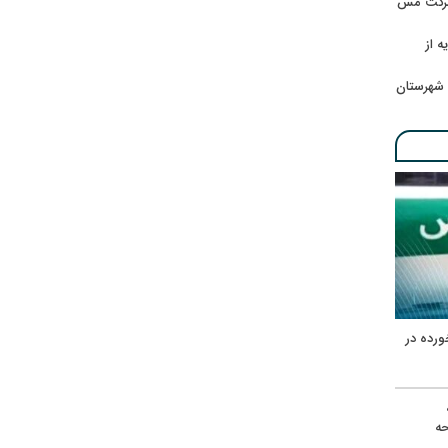
 شرکت مس
ه از
 شهرستان
ورده در
ه
حه