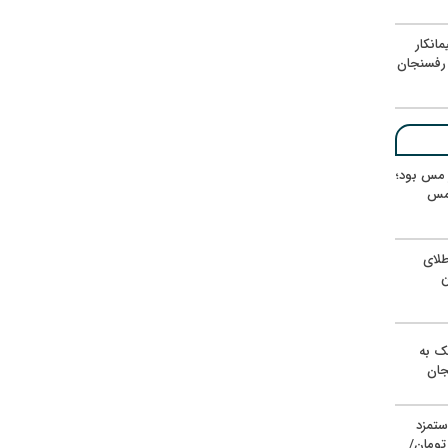
انکار
رفسنجان
ر مس بود؛
 مس
لای
ن
یک به
جان
ستمزد
یون تومان/