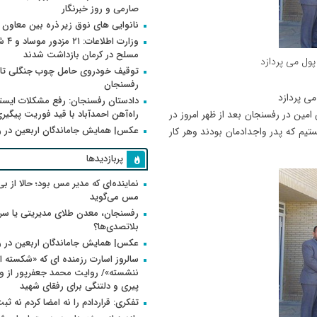
صارمی و روز خبرنگار
نانوایی های نوق زیر ذره بین معاون
وزارت اطلاعات
مسلح در کرمان بازداشت شدند
پول می پردازد
توقیف خودروی حامل چوب جنگلی تاغ
رفسنجان
می پردازد
دادستان رفسنجان: رفع مشکلات ایست
راه‌آهن احمدآباد با قید فوریت پیگیر
 امین در رفسنجان بعد از ظهر امروز در
عکس| همایش جاماندگان اربعین در 
تیم که پدر واجدادمان بودند وهر کار
پربازدیدها
نماینده‌ای که مدیر مس بود؛ حالا از بی
مس می‌گوید
رفسنجان، معدن طلای مدیریتی یا سر
بلاتصدی‌ها؟
عکس| همایش جاماندگان اربعین در 
سالروز اسارت رزمنده ای که «شکسته ام
پیری و دلتنگی برای رفقای شهید
تفکری: قراردادم را نه امضا کردم نه ثب