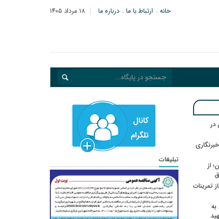
خانه
ارتباط با ما
درباره ما
۱۸ مرداد ۱۴۰۵
در
خبرنگاری
تبلیغات
؛ از
ق
در انتظار رأی CAS؛ آغاز تمرینات
به
هید