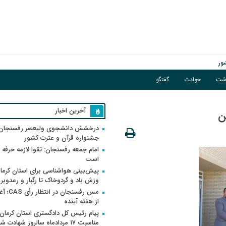
ور
اشت
حوادث
گفتگو
گبار و رعدوبرق
آخرین اخبار
ن
درخشش دانشجوی ولیعصر رفسنجان 
جشنواره قرآن و عترت کشور
امام جمعه رفسنجان: تقوا لازمه حرفه 
است
پیش‌بینی هواشناسی برای استان کرمان
وزش باد و گردوخاک تا رگبار و رعدوبر
مس رفسنجان 
از هفته آینده
پیام رئیس کل دادگستری استان کرمان 
مناسبت ۱۷ مردادماه سالروز شهادت ش