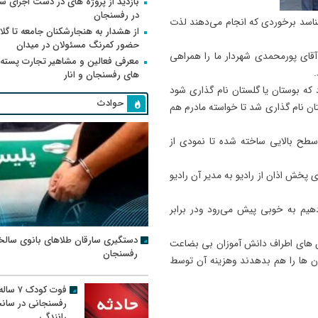
بازدید از پروژه های در دست اجرای
در رفسنجان
شناسد برخوردی که انجام می‌دهند لذت
از هشدار به هنجارشکنان جامعه تا گلای
حضور کمرنگ مسئولان در میدان
 آقای پورمحمدی شهردار ما را همراهی
معرفی فعالین و مشاهیر تجارت پسته
های رفسنجان و انار
ه بوستان یا گلستان نام گذاری شود
حوادث
ن نام گذاری شد تا خواسته مادرم هم
سطح بالایی ساخته شده تا نمودی از
ای پخش اذان از رادیو به مدیر آن رادیو
هیم به خوبی پیش می‌رود ودر برابر
دستگیری سارقان طلاهای بانوی سالخ
ن های اطراف دانش آموزان بی بضاعت
رفسنجان
 آن ها را هم بدهدند وهزینه آن توسط
فوت کودک ۷ سال
رفسنجانی در سان
رانندگی