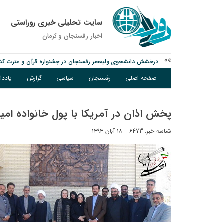
سایت تحلیلی خبری روراستی
اخبار رفسنجان و كرمان
درخشش دانشجوی ولیعصر رفسنجان در جشنواره قرآن و عترت کش
امام جمعه رفسنجان: تقوا لازمه حرفه خبرنگاری است
صفحه اصلی
رفسنجان
سیاسی
گزارش
یادد
پیش‌بینی هواشناسی برای استان کرمان؛ از وزش باد و گردوخاک تا ر
پخش اذان در آمریکا با پول خانواده امی
شناسه خبر: 6473
۱۸ آبان ۱۳۹۳