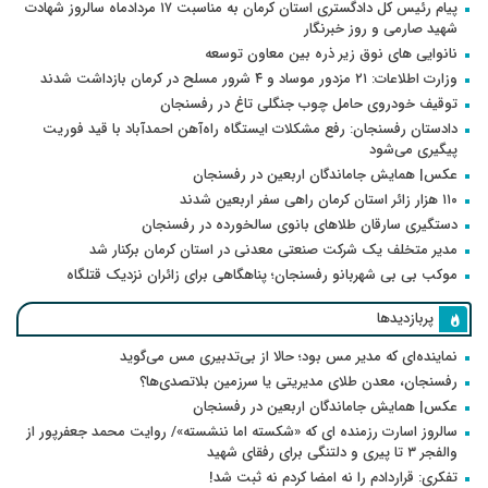
پیام رئیس کل دادگستری استان کرمان به مناسبت ۱۷ مردادماه سالروز شهادت
شهید صارمی و روز خبرنگار
نانوایی های نوق زیر ذره بین معاون توسعه
وزارت اطلاعات: ۲۱ مزدور موساد و ۴ شرور مسلح در کرمان بازداشت شدند
توقیف خودروی حامل چوب جنگلی تاغ در رفسنجان
دادستان رفسنجان: رفع مشکلات ایستگاه راه‌آهن احمدآباد با قید فوریت
پیگیری می‌شود
عکس| همایش جاماندگان اربعین در رفسنجان
۱۱۰ هزار زائر استان کرمان راهی سفر اربعین شدند
دستگیری سارقان طلاهای بانوی سالخورده در رفسنجان
مدیر متخلف یک شرکت صنعتی معدنی در استان کرمان برکنار شد
موکب بی بی شهربانو رفسنجان؛ پناهگاهی برای زائران نزدیک قتلگاه
پربازدیدها
نماینده‌ای که مدیر مس بود؛ حالا از بی‌تدبیری مس می‌گوید
رفسنجان، معدن طلای مدیریتی یا سرزمین بلاتصدی‌ها؟
عکس| همایش جاماندگان اربعین در رفسنجان
سالروز اسارت رزمنده ای که «شکسته اما ننشسته»/ روایت محمد جعفرپور از
والفجر ۳ تا پیری و دلتنگی برای رفقای شهید
تفکری: قراردادم را نه امضا کردم نه ثبت شد!