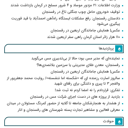
وزارت اطلاعات: ۲۱ مزدور موساد و ۴ شرور مسلح در کرمان بازداشت شدند
توقیف خودروی حامل چوب جنگلی تاغ در رفسنجان
دادستان رفسنجان: رفع مشکلات ایستگاه راه‌آهن احمدآباد با قید فوریت
پیگیری می‌شود
عکس| همایش جاماندگان اربعین در رفسنجان
۱۱۰ هزار زائر استان کرمان راهی سفر اربعین شدند
پربازدیدها
نماینده‌ای که مدیر مس بود؛ حالا از بی‌تدبیری مس می‌گوید
رفسنجان، معدن طلای مدیریتی یا سرزمین بلاتصدی‌ها؟
عکس| همایش جاماندگان اربعین در رفسنجان
سالروز اسارت رزمنده ای که «شکسته اما ننشسته»/ روایت محمد جعفرپور از
والفجر ۳ تا پیری و دلتنگی برای رفقای شهید
تفکری: قراردادم را نه امضا کردم نه ثبت شد!
بازدید از پروژه های در دست اجرای شرکت مس در رفسنجان
از هشدار به هنجارشکنان جامعه تا گلایه از حضور کمرنگ مسئولان در میدان
معرفی فعالین و مشاهیر تجارت پسته شهرستان های رفسنجان و انار
حوادث