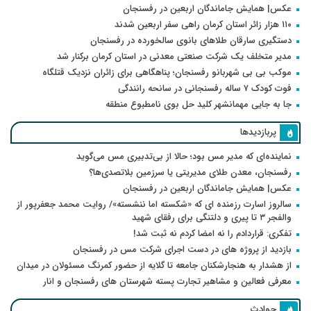
عکس| همایش جاماندگان اربعین در رفسنجان
۱۱۰ هزار زائر استان کرمان راهی سفر اربعین شدند
دستگیری سارقان طلاهای بانوی سالخورده در رفسنجان
مدیر متخلف یک شرکت صنعتی معدنی در استان کرمان برکنار شد
موکب بی بی شهربانو رفسنجان؛ پناهگاهی برای زائران نزدیک قتلگاه
فوت کودک ۷ ساله رفسنجانی در سانحه رانندگی
جا به جایی مهمانشهر کلید حل بوی نامطبوع منطقه
پربازدیدها
نماینده‌ای که مدیر مس بود؛ حالا از بی‌تدبیری مس می‌گوید
رفسنجان، معدن طلای مدیریتی یا سرزمین بلاتصدی‌ها؟
عکس| همایش جاماندگان اربعین در رفسنجان
سالروز اسارت رزمنده ای که «شکسته اما ننشسته»/ روایت محمد جعفرپور از
والفجر ۳ تا پیری و دلتنگی برای رفقای شهید
تفکری: قراردادم را نه امضا کردم نه ثبت شد!
بازدید از پروژه های در دست اجرای شرکت مس در رفسنجان
از هشدار به هنجارشکنان جامعه تا گلایه از حضور کمرنگ مسئولان در میدان
معرفی فعالین و مشاهیر تجارت پسته شهرستان های رفسنجان و انار
حوادث