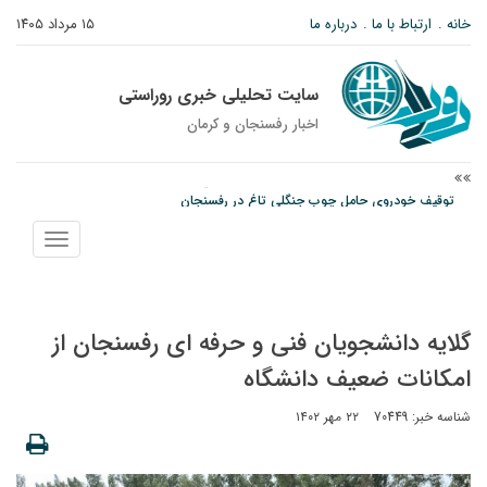
خانه
ارتباط با ما
درباره ما
۱۵ مرداد ۱۴۰۵
سایت تحلیلی خبری روراستی
اخبار رفسنجان و كرمان
توقیف خودروی حامل چوب جنگلی تاغ در رفسنجان
دادستان رفسنجان: رفع مشکلات ایستگاه راه‌آهن احمدآباد با قید فوریت پیگیری
نمایش
می‌شود
منو
وزارت اطلاعات: ۲۱ مزدور موساد و ۴ شرور مسلح در کرمان بازداشت شدند
گلایه دانشجویان فنی و حرفه ای رفسنجان از
امکانات ضعیف دانشگاه
شناسه خبر: 70449
۲۲ مهر ۱۴۰۲