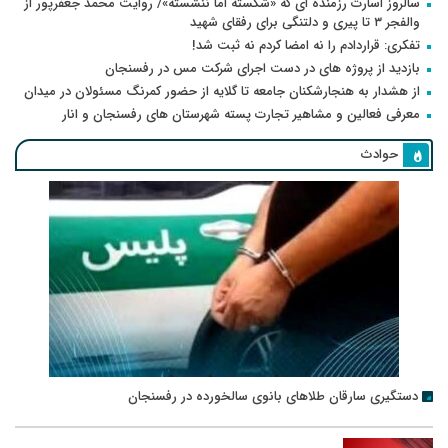
سالروز اسارت رزمنده ای که «شکسته اما ننشسته»/ روایت محمد جعفرپور از
والفجر ۳ تا پیری و دلتنگی برای رفقای شهید
تفکری: قراردادم را نه امضا کردم نه ثبت شد!
بازدید از پروژه های در دست اجرای شرکت مس در رفسنجان
از هشدار به هنجارشکنان جامعه تا گلایه از حضور کمرنگ مسئولان در میدان
معرفی فعالین و مشاهیر تجارت پسته شهرستان های رفسنجان و انار
حوادث
دستگیری سارقان طلاهای بانوی سالخورده در رفسنجان