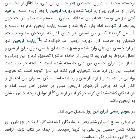
برجسته محمد به عنوان نخستین
زائر
حسین بن علی، یا لااقل از نخستین
زائران او، در این روز وارد
کربلا
شده و
زیارت اربعین
را بجا آورده است.
ابراهیم
آیتی
نیز می‌نویسد: «جابر بن عبدالله انصاری … بیستم ماه صفر، درست چهل
روز بعد از
شهادت
امام وارد کربلا شد و
سنت
زیارت اربعین امام به دست او
[۳]
تأسیس گردید».
بر این اساس «از همان آغاز که تاریخش معلوم نیست،
[۴]
شیعیان به حرمت آن، زیارت اربعین می‌خوانده‌اند.»
زیارت اربعین
تنها
درباره حسین بن علی وارد شده و هیچ پیشینه اى را نمی‏ توان برای اربعین و
اعمال مربوط به این روز تا پیش از حادثه عاشورا تصدیق کرد و این ویژگی و
[۵]
امتیاز، تنها براى حسین بن علی دانسته شده است.
البته در باب علت
اهمیت این روز نزد عرف شیعیان، این نکته نیز قابل توجه است که هرچند
روایانی بر اهمیت و زیارت اربعین وارد شده است، لکن نمی‏توان این احتمال را
انکار کرد که برخی گزارش‏های تاریخی مبنی بر حضور اهل بیت امام و
[۶]
بازماندگان کشته‌شدگان کربلا در کربلا در اربعین
از عوامل توجه خاص ایشان
به اربعین باشد.
در
تقویم رسمی ایران
این روز تعطیل می‌باشد.
در برخی منابع اسیران شام یعنی بازماندگان کشته‌شدگان کربلا در چهملین روز
کشته شدن حسین بن علی به کربلا رسیدند. از جمله در کتاب نزهه الزاهد
ص ۲۱ این مطلب ذکر شده‌است.