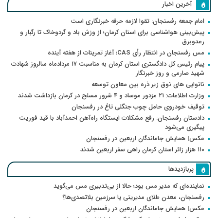
آخرین اخبار
امام جمعه رفسنجان: تقوا لازمه حرفه خبرنگاری است
پیش‌بینی هواشناسی برای استان کرمان؛ از وزش باد و گردوخاک تا رگبار و
رعدوبرق
مس رفسنجان در انتظار رأی CAS؛ آغاز تمرینات از هفته آینده
پیام رئیس کل دادگستری استان کرمان به مناسبت ۱۷ مردادماه سالروز شهادت
شهید صارمی و روز خبرنگار
نانوایی های نوق زیر ذره بین معاون توسعه
وزارت اطلاعات: ۲۱ مزدور موساد و ۴ شرور مسلح در کرمان بازداشت شدند
توقیف خودروی حامل چوب جنگلی تاغ در رفسنجان
دادستان رفسنجان: رفع مشکلات ایستگاه راه‌آهن احمدآباد با قید فوریت
پیگیری می‌شود
عکس| همایش جاماندگان اربعین در رفسنجان
۱۱۰ هزار زائر استان کرمان راهی سفر اربعین شدند
پربازدیدها
نماینده‌ای که مدیر مس بود؛ حالا از بی‌تدبیری مس می‌گوید
رفسنجان، معدن طلای مدیریتی یا سرزمین بلاتصدی‌ها؟
عکس| همایش جاماندگان اربعین در رفسنجان