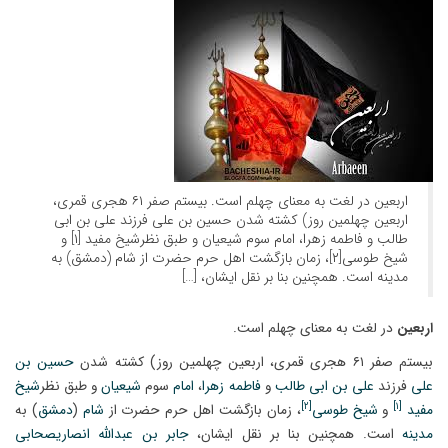
اربعین در لغت به معنای چهلم است. بیستم صفر ۶۱ هجری قمری،
اربعین چهلمین روز) کشته شدن حسین بن علی فرزند علی بن ابی
طالب و فاطمه زهرا، امام سوم شیعیان و طبق نظرشیخ مفید [۱] و
شیخ طوسی[۲]، زمان بازگشت اهل حرم حضرت از شام (دمشق) به
مدینه است. همچنین بنا بر نقل ایشان، […]
اربعین
در لغت به معنای چهلم است.
بیستم صفر ۶۱ هجری قمری، اربعین چهلمین روز) کشته شدن
حسین بن
علی
فرزند
علی بن ابی طالب
و
فاطمه زهرا
،
امام
سوم
شیعیان
و طبق نظر
شیخ
[۲]
[۱]
مفید
و
شیخ طوسی
، زمان بازگشت اهل حرم حضرت از
شام
(
دمشق
) به
مدینه
است. همچنین بنا بر نقل ایشان،
جابر بن عبدالله انصاری
صحابی