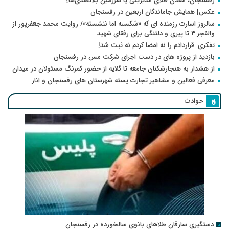
رفسنجان، معدن طلای مدیریتی یا سرزمین بلاتصدی‌ها؟
عکس| همایش جاماندگان اربعین در رفسنجان
سالروز اسارت رزمنده ای که «شکسته اما ننشسته»/ روایت محمد جعفرپور از
والفجر ۳ تا پیری و دلتنگی برای رفقای شهید
تفکری: قراردادم را نه امضا کردم نه ثبت شد!
بازدید از پروژه های در دست اجرای شرکت مس در رفسنجان
از هشدار به هنجارشکنان جامعه تا گلایه از حضور کمرنگ مسئولان در میدان
معرفی فعالین و مشاهیر تجارت پسته شهرستان های رفسنجان و انار
حوادث
دستگیری سارقان طلاهای بانوی سالخورده در رفسنجان