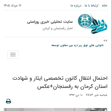
خانه
ارتباط با ما
درباره ما
۱۷ مرداد ۱۴۰۵
سایت تحلیلی خبری روراستی
اخبار رفسنجان و كرمان
نانوایی های نوق زیر ذره بین معاون توسعه
مس رفسنجان در انتظار رأی CAS؛ آغاز تمرینات از هفته آینده
نمایش
پیام رئیس کل دادگستری استان کرمان به مناسبت ۱۷ مردادماه سالروز شهادت شهید
منو
صارمی و روز خبرنگار
احتمال انتقال کانون تخصصی ایثار و شهادت
استان کرمان به رفسنجان+عکس
شناسه خبر: 7784
۱۰ دی ۱۳۹۳