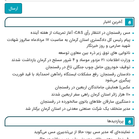
ارسال
آخرین اخبار
مس رفسنجان در انتظار رأی CAS؛ آغاز تمرینات از هفته آینده
پیام رئیس کل دادگستری استان کرمان به مناسبت ۱۷ مردادماه سالروز شهادت
شهید صارمی و روز خبرنگار
نانوایی های نوق زیر ذره بین معاون توسعه
وزارت اطلاعات: ۲۱ مزدور موساد و ۴ شرور مسلح در کرمان بازداشت شدند
توقیف خودروی حامل چوب جنگلی تاغ در رفسنجان
دادستان رفسنجان: رفع مشکلات ایستگاه راه‌آهن احمدآباد با قید فوریت
پیگیری می‌شود
عکس| همایش جاماندگان اربعین در رفسنجان
۱۱۰ هزار زائر استان کرمان راهی سفر اربعین شدند
دستگیری سارقان طلاهای بانوی سالخورده در رفسنجان
مدیر متخلف یک شرکت صنعتی معدنی در استان کرمان برکنار شد
پربازدیدها
نماینده‌ای که مدیر مس بود؛ حالا از بی‌تدبیری مس می‌گوید