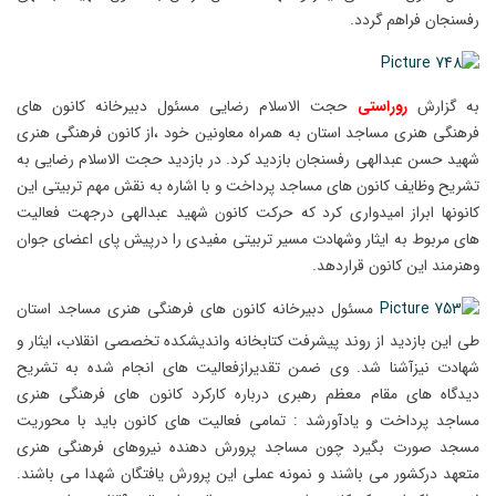
رفسنجان فراهم گردد.
به گزارش
روراستی
حجت الاسلام رضایی مسئول دبیرخانه کانون های
فرهنگی هنری مساجد استان به همراه معاونین خود ،از کانون فرهنگی هنری
شهید حسن عبدالهی رفسنجان بازدید کرد. در بازدید حجت الاسلام رضایی به
تشریح وظایف کانون های مساجد پرداخت و با اشاره به نقش مهم تربیتی این
کانونها ابراز امیدواری کرد که حرکت کانون شهید عبدالهی درجهت فعالیت
های مربوط به ایثار وشهادت مسیر تربیتی مفیدی را درپیش پای اعضای جوان
وهنرمند این کانون قراردهد.
مسئول دبیرخانه کانون های فرهنگی هنری مساجد استان
طی این بازدید از روند پیشرفت کتابخانه واندیشکده تخصصی انقلاب، ایثار و
شهادت نیزآشنا شد. وی ضمن تقدیرازفعالیت های انجام شده به تشریح
دیدگاه های مقام معظم رهبری درباره کارکرد کانون های فرهنگی هنری
مساجد پرداخت و یادآورشد : تمامی فعالیت های کانون باید با محوریت
مسجد صورت بگیرد چون مساجد پرورش دهنده نیروهای فرهنگی هنری
متعهد درکشور می باشند و نمونه عملی این پرورش یافتگان شهدا می باشند.