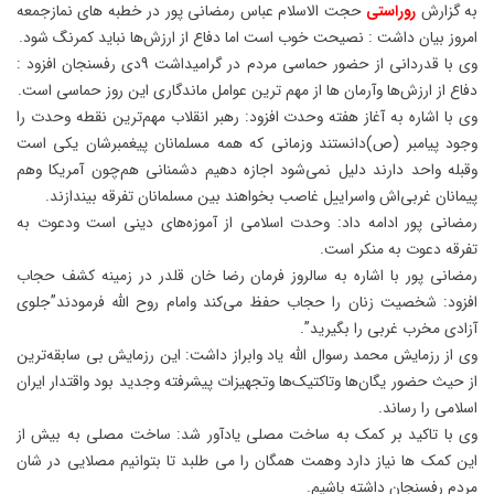
به گزارش
روراستی
حجت الاسلام عباس رمضانی پور در خطبه های نمازجمعه
امروز بیان داشت : نصیحت خوب است اما دفاع از ارزش‌ها نباید کمرنگ شود.
وی با قدردانی از حضور حماسی مردم در گرامیداشت 9دی رفسنجان افزود :
دفاع از ارزش‌ها وآرمان ها از مهم ترین عوامل ماندگاری این روز حماسی است.
وی با اشاره به آغاز هفته وحدت افزود: رهبر انقلاب مهم‌ترین نقطه وحدت را
وجود پیامبر (ص)دانستند وزمانی که همه مسلمانان پیغمبرشان یکی است
وقبله واحد دارند دلیل نمی‌شود اجازه دهیم دشمنانی هم‌چون آمریکا وهم
پیمانان غربی‌اش واسراییل غاصب بخواهند بین مسلمانان تفرقه بیندازند.
رمضانی پور ادامه داد: وحدت اسلامی از آموزه‌های دینی است ودعوت به
تفرقه دعوت به منکر است.
رمضانی پور با اشاره به سالروز فرمان رضا خان قلدر در زمینه کشف حجاب
افزود: شخصیت زنان را حجاب حفظ می‌کند وامام روح الله فرمودند”جلوی
آزادی مخرب غربی را بگیرید”.
وی از رزمایش محمد رسوال الله یاد وابراز داشت: این رزمایش بی سابقه‌ترین
از حیث حضور یگان‌ها وتاکتیک‌ها وتجهیزات پیشرفته وجدید بود واقتدار ایران
اسلامی را رساند.
وی با تاکید بر کمک به ساخت مصلی یادآور شد: ساخت مصلی به بیش از
این کمک ها نیاز دارد وهمت همگان را می طلبد تا بتوانیم مصلایی در شان
مردم رفسنجان داشته باشیم.