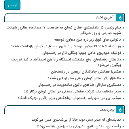
ارسال
آخرین اخبار
پیام رئیس کل دادگستری استان کرمان به مناسبت ۱۷ مردادماه سالروز شهادت
شهید صارمی و روز خبرنگار
نانوایی های نوق زیر ذره بین معاون توسعه
وزارت اطلاعات: ۲۱ مزدور موساد و ۴ شرور مسلح در کرمان بازداشت شدند
توقیف خودروی حامل چوب جنگلی تاغ در رفسنجان
دادستان رفسنجان: رفع مشکلات ایستگاه راه‌آهن احمدآباد با قید فوریت
پیگیری می‌شود
عکس| همایش جاماندگان اربعین در رفسنجان
۱۱۰ هزار زائر استان کرمان راهی سفر اربعین شدند
دستگیری سارقان طلاهای بانوی سالخورده در رفسنجان
مدیر متخلف یک شرکت صنعتی معدنی در استان کرمان برکنار شد
موکب بی بی شهربانو رفسنجان؛ پناهگاهی برای زائران نزدیک قتلگاه
پربازدیدها
نماینده‌ای که مدیر مس بود؛ حالا از بی‌تدبیری مس می‌گوید
رفسنجان، معدن طلای مدیریتی یا سرزمین بلاتصدی‌ها؟