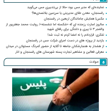
نماینده‌ای که مدیر مس بود؛ حالا از بی‌تدبیری مس می‌گوید
رفسنجان، معدن طلای مدیریتی یا سرزمین بلاتصدی‌ها؟
عکس| همایش جاماندگان اربعین در رفسنجان
سالروز اسارت رزمنده ای که «شکسته اما ننشسته»/ روایت محمد جعفرپور از
والفجر ۳ تا پیری و دلتنگی برای رفقای شهید
تفکری: قراردادم را نه امضا کردم نه ثبت شد!
بازدید از پروژه های در دست اجرای شرکت مس در رفسنجان
از هشدار به هنجارشکنان جامعه تا گلایه از حضور کمرنگ مسئولان در میدان
معرفی فعالین و مشاهیر تجارت پسته شهرستان های رفسنجان و انار
حوادث