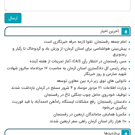
ارسال
آخرین اخبار
امام جمعه رفسنجان: تقوا لازمه حرفه خبرنگاری است
پیش‌بینی هواشناسی برای استان کرمان؛ از وزش باد و گردوخاک تا رگبار و
رعدوبرق
مس رفسنجان در انتظار رأی CAS؛ آغاز تمرینات از هفته آینده
پیام رئیس کل دادگستری استان کرمان به مناسبت ۱۷ مردادماه سالروز شهادت
شهید صارمی و روز خبرنگار
نانوایی های نوق زیر ذره بین معاون توسعه
وزارت اطلاعات: ۲۱ مزدور موساد و ۴ شرور مسلح در کرمان بازداشت شدند
توقیف خودروی حامل چوب جنگلی تاغ در رفسنجان
دادستان رفسنجان: رفع مشکلات ایستگاه راه‌آهن احمدآباد با قید فوریت
پیگیری می‌شود
عکس| همایش جاماندگان اربعین در رفسنجان
۱۱۰ هزار زائر استان کرمان راهی سفر اربعین شدند
پربازدیدها