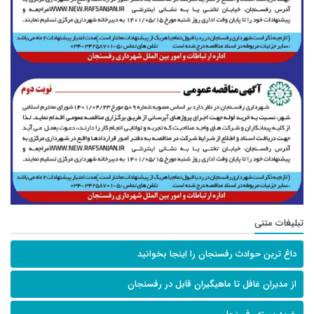
تبلیغات متنی
داغ ترین حوادث رفسنجان را اینجا بخوانید
از مدیران غافل تا ماهیگیران قابل در رفسنجان