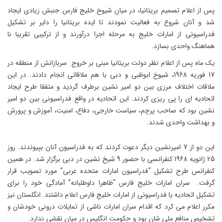
پس از اعلام تصمیم بریتانیا، در میان شیوخ خلیج فارس جنبش زیادی ایجاد
شد و آنان شروع به فعالیت نمودند تا ایده بریتانیا را دایر بر تشکیل
فدراسیونی از امارات خلیج به مرحله اجرا درآورند و از ترکیبی تقریبا نا
هماهنگ واحدی بسازد.
یک ماه پس از اعلام نظر دولت بریتانیا مبنی بر خروج سربازانش از منطقه در
17 فوریه 1968، شیوخ ابوظبی و دبی با هم ملاقاتی انجام دادند. در این
ملاقات اختلاف مرزی بین دو امیر نشین برطرف گردید و متفقا طرح ایجاد
اتحادیه ای را پی ریزی کردند. این اتحادیه در واقع فدراسیونی بین دو امیر
نشین بود که صاحب پرچم، سیاست خارجی، دفاع، امنیت، آموزش و پرورش
و بهداشت واحدی شدند.
این دو از 7 امیرنشین دیگر دعوت کردند که به فدراسیون آنان بپیوندند. روز
25 ژانویه 1968 کنفرانسی با حضور 9 شیخ نشین در دبی برگزار شد. در همین
کنفرانس طرح تشکیل “فدراسیون امارات متحده عربی” مورد تصویب قرار
گرفت. سران امارات خلیج فارس “ظاهرا داوطلبانه” آمادگی خود را برای
تشکیل اتحادیه یا فدراسیونی از امارات خلیج فارس اعلام داشتند. انگلستان نیز
مکرر اعلام می کرد که اقدام سران امارات ناشی از تمایلات درونی خودشان و
تشخیص منافع ملی شان بود و حکومت انگلیس در میان نقشی ندارد.