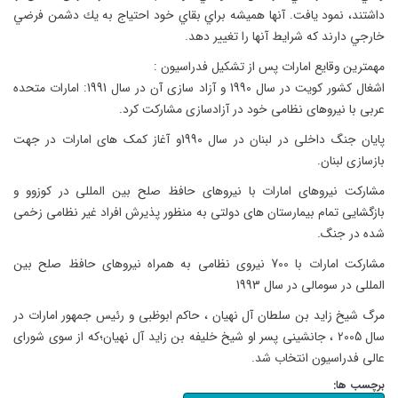
داشتند، نمود يافت. آنها هميشه براي بقاي خود احتياج به يك دشمن فرضي
خارجي دارند كه شرايط آنها را تغيير دهد.
مهمترین وقایع امارات پس از تشکیل فدراسیون :
اشغال کشور کویت در سال 1990 و آزاد سازی آن در سال 1991: امارات متحده
عربی با نیروهای نظامی خود در آزادسازی مشارکت کرد.
پایان جنگ داخلی در لبنان در سال 1990و آغاز کمک های امارات در جهت
بازسازی لبنان.
مشارکت نیروهای امارات با نیروهای حافظ صلح بین المللی در کوزوو و
بازگشایی تمام بیمارستان های دولتی به منظور پذیرش افراد غیر نظامی زخمی
شده در جنگ.
مشارکت امارات با 700 نیروی نظامی به همراه نیروهای حافظ صلح بین
المللی در سومالی در سال 1993
مرگ شیخ زاید بن سلطان آل نهیان ، حاکم ابوظبی و رئیس جمهور امارات در
سال 2005 ، جانشینی پسر او شیخ خلیفه بن زاید آل نهیان؛که از سوی شورای
عالی فدراسیون انتخاب شد.
برچسب ها: