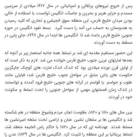
پس از خروج نیروهای پرتقالی و اسپانیانی در سال 1622 میلادی از سرزمین
مسندم و جزایر هرمز و بحرین و جاسک، انگلیس توانست با استفاده از خالی
بودن میدان خلیج فارس، این منطقه سوق الجیشی و تجاری که کلید رسیدن
به هندوستان به حساب می آمد را دست گیرد. بسط نفود انگلیس در حوزه
جنوبی خلیج فارس باعث شد تا انگلیسی ها ابتدا در سال 1797، جای پایی در
مسقط به دست آوردند.
این حضور مستقیم مقدمه ای شد بر تسلط همه جانبه استعمار پیر بر آنچه که
بعدها امارتهای عربی جنوب خلیج فارس خوانده می شد. لازم به ذکر است که
از اوایل قرن نوزده میلادی بود که اندک اندک امارت های کوچک جایگزین
حکومت های یاغی سابق در سواحل جنوب خلیج فارس شد؛ قبایلی مانند
عقوب و جواسم یا قواسم در کرانه های جنوبی خلیج فرود آمدند و توانستند
در اندک زمان قسمتهای مهمی از سواحل جنوبی را تحت تسلط و سکونت
خود در آوردند.
بین سال های 1810 و 1820، مقاومت تجار، مردم وشیوخ منطقه در هم شکسته
شد و انگلیسی ها بر سلطان نشین عمان و اراضی تحت سلطه امیرنشین ها
مسلط شدند. عهدنامه ای که در سال 1820 با حاکم راس الخیمه منعقد شد،
تسلط بریتانیا بر این منطقه را تثبیت کرد. انگلیسی ها در سال 1839، عدن را