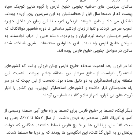
ساکنان سرزمین های حاشیه جنوبی خلیج فارس را گروه هایی کوچک سیاه
پوست که از صدها سال قبل از هخامنشیان به این سرزمین روی آورده بودند،
تشکیل می داد و طبق شواهد تاریخی اعراب تا این زمان در داخل جزیره
العرب سر می کردند و تنها از زمان اردشیر ساسانی تا دوره شاهپور ذوالاکتاف که
سراسر عربستان عرصه نبرد ایران و روم بود، دسته هایی از اعراب توانستند به
سواحل خلیج فارس راه یابند. این ها اولین مجتمعات بشری شناخته شده
ساکن در سواحل جنوبی خلیج فارس بوده اند.
اما در قرون بعد اهمیت منطقه خلیج فارس چنان فزونی یافت که کشورهای
استعمارگر نتواست از منابع سرشار این منطقه چشم بپوشند. اهمیت این
منطقه برای استعماگران به دو دلیل عمده بود. نخست از این جهت که در سر
راه هندوستان قرار داشت و کشورهای استعمارگر اروپایی، این کشور را انبار
ثروت های بی کران، اعم از طلا و کالا به شمار می آودند.
دیگر اینکه، تسلط بر خلیج فارس برای تسلط بر راه های آبی منطقه وسیعی از
آسیا و آفریقا، نقش منحصر به فردی داشت. از سال 1507 تا 1622، یعنی به
مدت 115 سال، پرتغالی ها بر خلیج فارس تسلط داشتند. هنگامی که دولت
پرتغال رو به افول گذاشت، این انگلیسی ها بودند که بر دریا ها مسلط شدند.