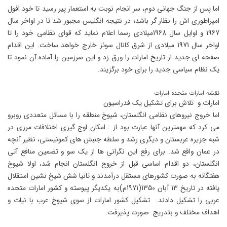
اما پس از جنگ جهانی دوم، سر انجام نوبت به استعمار پیر رسید تا خود افول
امپراطوری اش را نظار گر باشد؛ در نتیجه انگلیس مجبور شد تا در اواخر سال
1967 و اوایل سال 1968میلادی رسما اعلام نماید که قوای نظامی خود را تا
اواخر سال 1971 میلادی از شرق کانال سوئز خارج خواهد ساخت. این اقدام
صفحه ای جدید از تاریخ امارات را ورق زد و این سرزمین را آماده آن نمود تا
یک نظام سیاسی جدید را برای خود برگزیند.
نقشه امارات متحده امارات
امارات و تلاش برای تشکیل یک فدراسیون
اما خروج نیروهای نظامی انگلستان، شیوخ منطقه را با مسائل متعددی روبرو
می کرد که مهمترین آنها عبارت بود از : امکان اوج گیری اختلافات مرزی در
شبه جزیره عربستان و دیگری رشد و سلطه جنبش های کمونیستی، نظیر آنچه
در عمان واقع شد. برای رفع این نگرانی ها از یک سو و تضمین منافع آتی
انگلستان، دو اقدام اساسی قبل از خروج انگلستان انجام شد، اولا شیوخ
هفتگانه به صورت کشورهای مستقل درآمدند و ثانیا شش شیخ نشین استقلال
یافته در تاریخ 13 آبان 1350(1971م)به یکدیگر پیوسته و کشور امارات متحده
عربی را تشکیل دادند. تشکیل کشور امارات از سوی شیوخ عرب با نیات و
اهداف مختلف و بتدریج صورت پذیرفت.