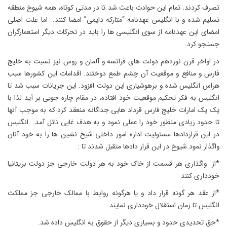
تصرف کردند. تمام این حوادث باعث شد تا در مدتی کوتاه، همه شیوخ منطقه
تسلیم شده و با انگلیس عهدنامه “متارکه دایمی” امضا کنند. اما علت اصلی
امضای این عهدنامه از سوی انگلیسی ها را باید در تحرکات دیگر استعمارگران
جستجو کرد.
در اواخر قرن نوزدهم دولت های فرانسه و آلمان و روس نیز نسبت به خلیج
فارس و منافع و موقعیت آن چشم طمع دوختند. اقدامات این کشورها سبب
هراس انگلیس شده و برهوشیاری این دولت افزود. این جریانات سبب شد تا
انگلیس به فکر تحکیم موقعیت خود افتاده، در مقام چاره جویی بر آید لذا با
یک یک امارات خلیج فارس قرداد هایی جداگانه منعقد کرد که به موجب آنها
تا حدود زیادی منظور خود را عملی نمود و به هدف غایی نائل آمد. انگلیس
در این قراردادها مسئولیت اداره امور داخلی شیخ نشین ها را به خود آنان
واگذار نمود.شیوخ در این قرار دادها متقبل شدند تا :
*از واگذاری هر قسمت از خاک خود به هر دولت خارجی جز دولت بریتانیا
خودداری کنند
*از عقد هر گونه قرار داد و یا هرگونه روابط با ممالک خارجی جز مملکت
انگلیس تا زمان استقلال خودداری نمایند
*حق تحدیدی حدود و بسیاری دیگر از حقوق به انگلیس داده شد.