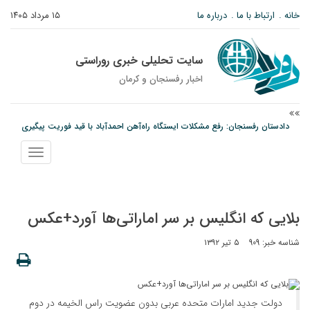
خانه
ارتباط با ما
درباره ما
۱۵ مرداد ۱۴۰۵
سایت تحلیلی خبری روراستی
اخبار رفسنجان و كرمان
دادستان رفسنجان: رفع مشکلات ایستگاه راه‌آهن احمدآباد با قید فوریت پیگیری
می‌شود
نمایش
عکس| همایش جاماندگان اربعین در رفسنجان
منو
توقیف خودروی حامل چوب جنگلی تاغ در رفسنجان
بلایی که انگلیس بر سر اماراتی‌ها آورد+عکس
شناسه خبر: 909
۵ تیر ۱۳۹۲
دولت جدید امارات متحده عربی بدون عضویت راس الخیمه در دوم