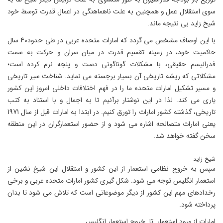
سوی استقلال عمل و همچنین به علت ناهماهنگی در اعمال قدرت توسط خود
شیخ زاید بی نتیجه ماند.
با این اوصاف مشخص می گردد که امارات متحده عربی در طی حدود40 سال
حاکمیت خود، در زمینه تقسیم قدرت در میان سران و حرکت به سمت
فدرالیسم حقیقی، با مشکلات گوناگونی دست و پنجه نرم کرده است؛
مشکلاتی که ریشه تاریخی آن بسیار برجسته می نماید. شناخت سیر تاریخی
و مسیر تشکیل امارات متحده ما را در فهم اختلافات داخلی امروز این کشور
یاری می کند. لذا در این نوشتار برآنیم تا به اجمال و با استناد به کتب
تاریخی، گذشته کشور امارات را تورق کنیم. در ابتدا به امارات قبل از سال 1971
یعنی امارات متصالحه اشاره می شود و از حضور استعمارگران در این منطقه
سخن گفته خواهد شد.
شیخ زاید
سپس به خروج نظامی استعمار از این کشور و استقلال این شیخ نشین از
استعمار انگلیس توجه می شود. شکل گیری کشور امارات متحده عربی و برخی
رخدادهای مهم این کشور از دیگر موضوعاتی است که تلاش می شود تا بدان
پرداخته شود.
امارات از ورود استعمار تا خروج استعمار انگلیس