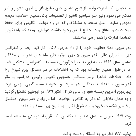
اما تکوین یک امارات واحد از شیخ نشین های خلیج فارس امری دشوار و غیر
ممکن می نمود ولی جبر سیاسی ناشی از تصمیمات پانزدهمین اجلاسیه مجمع
عمومی سازمان ملل متحد و مشکلاتی که در راه دولت انگلیس برای حفظ
موجودیت و منافع او در خلیج فارس وجود داشت عواملی بودند که راه تکوین
اتحادیه امارات را هموار می ساختند.
فدراسیون عملا فعالیت خود را از 30 مارس 1968 آغاز کرد. بعد از کنفرانس
دبی ، شورای عالی فدراسیون چندین مرتبه طی ماه های آخر سال 1968 و
تمامی سال 1969 به منظور به اجرا درآوردن تصمیمات کنفرانس، تشکیل شد.
اما در طول همین جلسات بود که به اختلافات بر سر مسائل بین شیوخ رخ
داد. اختلافات ظاهرا برسر مسائلی همچون تعیین رئیس فدراسیون، مقر
فدراسیون ، تعداد نمایندگان هر امارت و نحوه تصمیم گیری نهایی بود.
چهارمین آخرین جلسه شورای عالی در 24 اکتبر 1969 در ابوظبی تشکیل گردید
و به همان دلایلی که ذکر به ناکامی انجامید. اما در پایان فدراسیون متشکل
از 9 امیر شکست خورد و سه شیخ نشین به شرح زیر مستقل شدند:
اوت 1971 بحرین مستقل شد و با انگلیس یک قرارداد دوستی 10 ساله امضا
کرد.
ژوئیه 1971 قطر نیز به استقلال دست یافت.