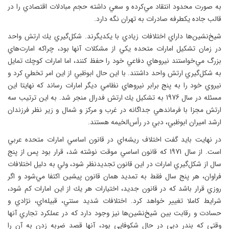
به صورت محدود انتقاد مي‌كرده و سعي داشته حجم مبادلات اقتصادي را در
قالب جاده‌ يكطرفه صادرات به تهران نگه دارد.
شيخ‌نشين‌ها داراي اختلافات زيادي با يكديگرند. شكل‌گيري يك ارتش واحد
در زمان تشكيل امارات متحده يكي از مشكلات آنها بود، چراكه امارت‌هاي
بزرگ مي‌خواستند نيروهاي دفاعي خود را حفظ كنند، اما امارات كوچك تمايل
به شكل‌گيري ارتش واحد داشتند. با اين حال ابوظبي از اين امر تخطي كرد و
نيروي خود را به پنج برابر نيروهاي نظامي ديگر امارات رساند كه نهايتا اين
مسئله در سال 1976 به تشكيل يك ارتش فدرال منجر شد. به اين ترتيب سه
ارتش مجزا با فرماندهي جداگانه در غرب و مركز و شمال و زير نظر فرزندان
ارشد اميران ابوظبي، دبي در رأس‌الخيمه هستند.
در نهایت باید گفت اختلاف ريشه‌اي در قانون اساسي امارات متحده عربي
است. از سال 1971 كه قانون اساسي موقت نوشته شد، قرار بود پس از پنج
سال از شكل‌گيري امارات در اين قانون تجديدنظر شود، ولي به دليل اختلافات
فراوان، هر پنج سال فقط به تمديد همان قانون پيشين اكتفا مي‌شود و اگر
روزي قرار باشد كه در قانون جديد، اختيارات هر يك از اين امارات كم شود،
شرايط كاملا تغيير خواهد كرد. اختلافات شديد سنتي، قبيله‌اي، نژادي و
حسادت و رقابت بين شيخ‌نشين‌ها نيز وجود دارد كه در عملكرد تجاري آنها
وقتي كه بندر دبي در حال شكوفايي بود، آنها قصد ضربه زدن به آن را