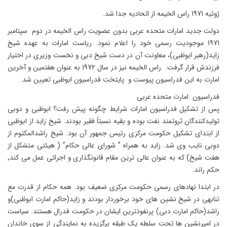
ژوئیه 1971 راس الخیمه از اتحادیه جدا شد.
دولت جدید امارات متحده عربی بدون عضویت راس الخیمه در دوم سپتامبر
1971 موجودیت رسمی خود را اعلام نمود. ریاست امارات به عهده شیخ
زاید(رهبر ابوظبی)، معاونت آن در دست شیخ دبی و نخست وزیری در اختیار
فرزندش قرار گرفت. راس الخیمه نیز در سال 1972 به عنوان هفتمین و آخرین
امارت به این فدراسیون پیوست و پایتخت فدراسیون ابوظبی تعیین شد.
فدراسیون امارت متحده عربی
پس از تشکیل فدراسیون امارات شرایط چگونه پیش رفت؟ ابوظبی و دوبی
تولیدکنندگان ثروتمند نفت بوده و بقیه نسبتاً فقیر بودند. شیخ زاید از ابوظبی
از ابتدای تشکیل حکومت مرکزی رئیس جمهور آن بود. شیخ راشدالمکتوم از
دوبی نایب وی شد. زاید به همراه ” شورای عالی حکام” ( هیئتی متشکل از
هفت شیخ) که به عنوان عالی ترین مقام قانونگذاری و اجرائی عمل می کند٬
حکم راند.
در ابتدا نهادهای رسمی حکومت مرکزی ضعیف بود. همه حکام از قدرت مع
تنابهی در شیخ نشین های خود برخوردار بودند و زاید(حاکم امارت ابوظبی)و
راشد(حاکم امارت دبی) پرنفوذترین ایشان در حکومت فدرال هستند. سیاست
در امیرنشین ها تحت سلطه یک طبقه برگزیده به نمایندگی از سوی خاندان