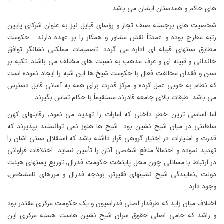
های حاکم و همدستان ایشان می باشد.
شخصیت های برجسته صنف تجار و رؤسای قبایل نیز به عنوان شرکای پایین
رتبه مطرح بوده و عمدتاً نقش مشاور و همکار را بر عهده دارند. حکومت
مطابق سنتهای قبیله ای اداره می گردد. تصمیمات مملکتی نشانگر توافق
خاندانی و قبیله ای و عرف مذهب به نسبت های مختلف می باشند. تکیه بر
سنن و فقدان مخالفت فعال با حکومت شیخ ها این شبه را ایجاد نموده است
که نظام به خوبی عمل کرده و مرکز قدرت برای همه به آسانی قابل دسترس
می باشد. طبقات بالای جامعه قادرند مستقیماً با حکام تماس بگیرند.
اما اساسی ترین خطر داخلی که امارات را تهدید می نمود٬ رقابتهای کهن
سلطنتی در میان شیخ نشین بود. شیخ ها هنوز نمی توانستند بپذیرند که
قدرت و امتیازات در اختیار گروهی قرار داشته باشد که استقلال سنتی اشان را
تهدید نموده و احتمالاً منافع شخصی آنان را تأمین ننماید. اختلافات فراوانی
در ارتباط با مسائلی چون محل پایتخت حکومت فدرال٬ توزیع پستهای هیئت
دولت ٬نمایندگی شیخ نشینهای فقیرتر٬ بودجه فدرال و مرزهای نامشخص٬
وجود دارد.
اختلاف میان زاید که طرفدار اصلی فدراسیون و یک حکومت مرکزی مقتدر بود
و راشد که حامی اصلی حقوق سران شیخ نشین هاست هسته مرکزی این