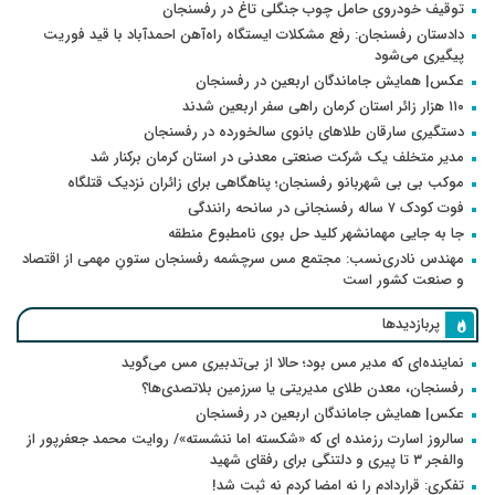
توقیف خودروی حامل چوب جنگلی تاغ در رفسنجان
دادستان رفسنجان: رفع مشکلات ایستگاه راه‌آهن احمدآباد با قید فوریت
پیگیری می‌شود
عکس| همایش جاماندگان اربعین در رفسنجان
۱۱۰ هزار زائر استان کرمان راهی سفر اربعین شدند
دستگیری سارقان طلاهای بانوی سالخورده در رفسنجان
مدیر متخلف یک شرکت صنعتی معدنی در استان کرمان برکنار شد
موکب بی بی شهربانو رفسنجان؛ پناهگاهی برای زائران نزدیک قتلگاه
فوت کودک ۷ ساله رفسنجانی در سانحه رانندگی
جا به جایی مهمانشهر کلید حل بوی نامطبوع منطقه
مهندس نادری‌نسب: مجتمع مس سرچشمه رفسنجان ستونِ مهمی از اقتصاد
و صنعت کشور است
پربازدیدها
نماینده‌ای که مدیر مس بود؛ حالا از بی‌تدبیری مس می‌گوید
رفسنجان، معدن طلای مدیریتی یا سرزمین بلاتصدی‌ها؟
عکس| همایش جاماندگان اربعین در رفسنجان
سالروز اسارت رزمنده ای که «شکسته اما ننشسته»/ روایت محمد جعفرپور از
والفجر ۳ تا پیری و دلتنگی برای رفقای شهید
تفکری: قراردادم را نه امضا کردم نه ثبت شد!