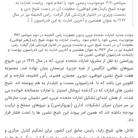
سپتامبر 1971 موجودیت رسمی خود را اعلام نمود. ریاست امارات به
عهده شیخ زاید(رهبر ابوظبی)، معاونت آن در دست شیخ دبی و
نخست وزیری در اختیار فرزندش قرار گرفت. راس الخیمه نیز در سال
1972 به عنوان هفتمین و آخرین امارت به این فدراسیون […]
دولت جدید امارات متحده عربی بدون عضویت راس الخیمه در دوم سپتامبر 1971
موجودیت رسمی خود را اعلام نمود. ریاست امارات به عهده شیخ زاید(رهبر ابوظبی)،
معاونت آن در دست شیخ دبی و نخست وزیری در اختیار فرزندش قرار گرفت. راس
الخیمه نیز در سال 1972 به عنوان هفتمین و آخرین امارت به این فدراسیون پیوست و
پایتخت فدراسیون ابوظبی تعیین شد.
روراستی به نقل از مشرق؛ امارات متحده عربی، که در سال 1971 در پی خروج
نیروهای نظامی انگلیس از شبه جزیره عربستان بنیان نهاده شد٬ مجموعه
هفت شیخ نشین ابوظبی٬ دوبی٬ عجمان٬ فجیره٬ رأس الخیمه، شارجه و ام
القوین می باشد که با فدراسیونی سست و ناپایدار به هم پیوسته اند. شیخ
نشین های امارات که در گذشته تروشال استیتز یا امارات متصالحه خوانده می
شدند. از همان ابتدای تشکیل امارات متحده عربی، امیر نشینان عرب منازعاتی
بر سر میزان تمرکز٬ تشکیلات اداری (بوروکراسی) و نیروهای مسلح و ترکیب
بودجه داشته اند که همین امر پیوند این شیخ نشین ها را تحت فشار قرار
داد.
تلاش های شیخ زاید، رئیس سابق این کشور، برای تحکیم کنترل مرکزی و
توزیع بار بودجه فدراسیون به طور متساوی به علت گرایش دیگر شیخ ها به