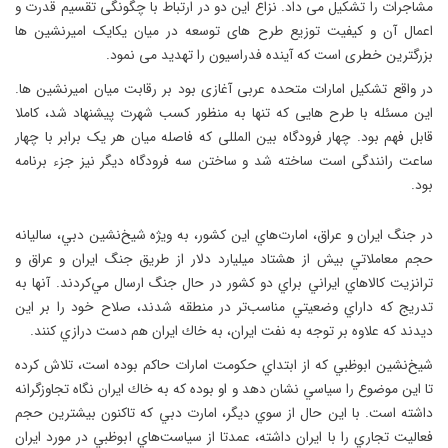
مشاجرات را تشکیل می داد. نزاع این دو در ارتباط با چگونگی تقسیم قدرت و
اعمال آن و کیفیت توزیع طرح های توسعه در میان یکایک امیرنشین ها
بزرگترین خطری است که آینده فدراسیون را تهدید می نمود.
در واقع تشکیل امارات متحده عربی آغازی بود بر رقابت میان امیرنشین ها.
این مسئله با طرح هایی که تنها به منظور کسب شهرت پیشنهاد شد، کاملا
قابل فهم بود. چهار فرودگاه بین المللی که فاصله میان هر یک برابر با چهار
ساعت رانندگی است ساخته شد و ساختن سه فرودگاه دیگر نیز جزء برنامه
بود.
در جنگ ايران و عراق، امارت‌هاي اين كشور، به ويژه شيخ‌نشين دبي، ساليانه
حجم معاملاتي بيش از هشتاد ميليارد دلار از طريق جنگ ايران و عراق و
ترانزيت كالاهاي ايراني براي دو كشور در حال جنگ ارسال مي‌كردند. آنها به
تدريج كه داراي وضعيتي مناسب‌تر در منطقه شدند، صلاح خود را بر اين
ديدند كه علاوه بر توجه به نفت ايران، به خاك ايران هم دست درازي كنند.
شيخ‌نشين ابوظبي كه از ابتداي حكومت امارات حاكم بوده است، تلاش كرده
تا اين موضوع را سياسي نشان دهد و او بوده كه به خاك ايران نگاه تجاوزگرانه
داشته است. با اين حال از سوي ديگر، امارت دبي كه تاكنون بيشترين حجم
فعاليت تجاري را با ايران داشته، عمدتا از سياست‌هاي ابوظبي در مورد ايران