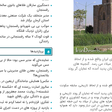
دستگیری سارقان طلاهای بانوی سالخو
رفسنجان
مدیر متخلف یک شرکت صنعتی معدنی
استان کرمان برکنار شد
موکب بی بی شهربانو رفسنجان؛ پناه
برای زائران نزدیک قتلگاه
فوت کودک ۷ ساله رفسنجانی در سان
رانندگی
پربازدیدها
 ایران واقع شده و از لحاظ
نماینده‌ای که مدیر مس بود؛ حالا از بی
 میلاد می رسد. گنجینه های
مس می‌گوید
ن پدید آمده كه نمایان گر روند
رفسنجان، معدن طلای مدیریتی یا سر
بلاتصدی‌ها؟
عکس| همایش جاماندگان اربعین در 
اقع شده و از لحاظ تاریخی، سابقه سکونت
سالروز اسارت رزمنده ای که «شکسته ام
ان پدید آمده كه نمایان گر روند تاریخی و
پیری و دلتنگی برای رفقای شهید
رخوردار بوده و در زمینه کشاورزی و انواع
هزاره های پیش از میلاد به این خطه تعلق
تفکری: قراردادم را نه امضا کردم نه ثب
 و معماری در این دیار وجود دارد که همواره
بازدید از پروژه های در دست اجرای
نمایش می گذارند.