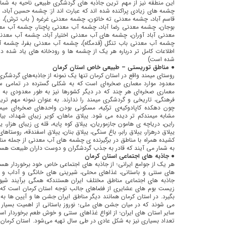
این منطقه نیز از مهم ترین جاذبه های گردشگری طبیعی ناحیه به شما
چشمه های زیادی پراکنده شده اند که عبارت اند از: چشمه حسین آباد
قاسم آباد، چشمه معدنی ته خاتون، چشمه معدنی غرغره ( باب ترش)،
بوجان، چشمه معدنی رضا آباد، چشمه آب معدنی پاچنار، چشمه آب م
معدنی آباد آوران، چشمه های آب معدنی اختیار آباد، چشمه آب مع
چشمه آب معدنی باب تنگل (قدمگاه)، چشمه آب معدنی بفرا، چشمه
اطلاعات کامل تر درباره هر یک از چشمه ها و رودخانه های یاد شده د
شده است)
● مناطق توریستی – طبیعی خاص استان کرمان
روستای میمند واقع در استان كرمان تنها یک نمونه از جاذبه‌های گردشگ
معدود موارد معماری صخره‌ای است كه به شكلی گسترده در تمامی ساخ
معماری صخره‌ای هر چند كه در دیگر كشورها نیز به طور معدودی به 
فرهنگی، تاریخی و گردشگری میمند را ندارند. به عنوان نمونه مهم تر
چون دهكده كاپادوكیه‌ی تركیه، مسكونی بودن واحدهای صخره‌ای م
مشابه میمندكم تر دیده می شود. ییلاق ماهان، کویر زیبای شهداد، بیاب
راین، دریاچه ی هامون جازموریان، ییلاق کوه پایه، قله ی زیبای هزار، ی
ییلاق درهزار، ییلاق رابر، باغ سنگی، ییلاق بنان، ییلاق اسفندقه، روستاه
کشیده همراه با مناطق در برگیرنده ی چشمه های آب معدنی از جمله م
به شمار می آیند که قادر به جذب گردشگران و دوست داران طبیعت هست
● جاذبه های اجتماعی استان کرمان
هر یک از جوامع ایرانی؛ از جاذبه های اجتماعی خاص خود برخوردار ه
های سنتی و باستانی، غذاهای محلی، شیرینی های خانگی و آداب و ر
جاذبه های اجتماعی مناطق مختلف ایران هستندكه همگی برآیند شیوه
زیست بوم های عشایری از فضاهای جالب توجه استان كرمان است كه 
بگیرد. در استان کرمان همانند دیگر مناطق ایران جشن ها و آیین ها
می شوند که در میان جشن های ملی؛ نوروز باستانی از اهمیت بسیار ز
سایر استان های ایران؛ از انواع غذاهای سنتی و خوش طعم برخوردار است
تعداد بسیاری نیز به شكل عادی در طی سال تهیه می‌شود. استان کرمان 