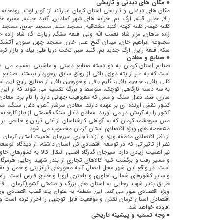
● مکان های دیدنی و تاریخی
مكان های دیدنی و تاریخی استان كرمان عبارتند از: كویر لوت, رودخانه 
بالا, خیبر, قبله, ارگ بم, خرابه های شهر كمادین, گنبد جبلیه, مقبره خ
قلعه قهقه, قلعه كهنه, گنبد مشتاقیه, مسجد ملك, مسجد جامع, مسجد ام
زاده ماهان, مزار شاه نعمت الله ولی, قلعه ستگ, زیارت گاه شاه زاد
مجموعه ابراهیم خان, میدان گنج علی خان, مسجد چهل ستون, آتشكده شا
سكه, قلعه راین, ارگ جدید بم, گنبد سبز, تخت دریا قلی بیك و بازار كرما
● صنایع و معادن
صنایع استان کرمان به دو دسته صنایع دستی و ماشینی تقسیم می شو
است كه به غیر از پته دوزی باقی از رونق سابق برخوردار نیستند.
صنایع د
قالی بافی، جاجیم بافی، گلیم بافی و خورجین بافی از صنایع رایج این ا
به سه دسته كارگاهی كوچک، متوسط و بزرگ تقسیم می شوند كه از این ص
سازی، قند، ذغال سنگ و مس كه معروفیت جهانی دارد را نام برد. معادن اس
كشور نقش ارزنده ای بر عهده دارند. معادن سرشار آهن، ذغال سنگ، 
كشور را به گردش در می آورند. معادن ذغال سنگ قسمتی از نیاز كارخانه
مس سرچشمه كرمان كه به گواهی كارشناسان از غنی ترین و خالص تری
مشخصه های ویژه اقتصادی استان کرمان محسوب می شود.
از نظر اقتصادی منطقه ویژه و آزاد تجاری سیرجان اهمیت استان كرمان ر
نظر از تاثیراتی كه در توسعه اقتصادی كل استان داشته، ‌از دیدگاه توسع
نیز اهمیت زیادی دارد. سیرجان گذرگاه اصلی انتقال كالا به كشورهای خاو
و مسیر رفت و برگشت كلیه كالاهای تجاری از بندر شهید رجایی هرمزگان
است. در واقع این شهر محل اتصال كلیه محورهای ترانزیتی و حمل و نقل ك
و سایر كشورهای شمالی، خاوری و باختری اروپا و خلیج فارس است. راه 
طریق بندر شهید رجایی به استان های بزرگ و صنعتی كشور(كرمان ـ فار
ویژه اقتصادی عبور می كند. این منطقه به عنوان یك قطب اقتصادی ویژه
اقتصادی استان كرمان نقش و موقعیت قابل توجهی را احراز كرده است و د
افزوده خواهد شد.
● وجه تسمیه و پیشینه تاریخی