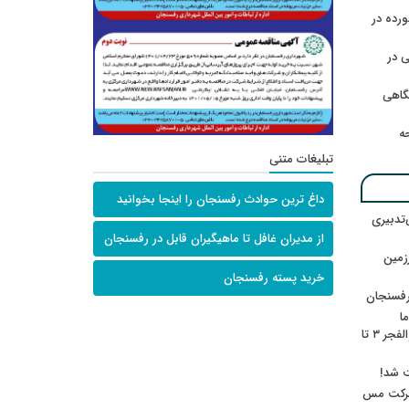
رده در
 در
گاهی
حه
تبلیغات متنی
داغ ترین حوادث رفسنجان را اینجا بخوانید
‌تدبیری
از مدیران غافل تا ماهیگیران قابل در رفسنجان
زمین
خرید پسته رفسنجان
رفسنجان
ا
ننشسته»/ روایت محمد جعفرپور از والفجر ۳ تا
ت شد!
 شرکت مس