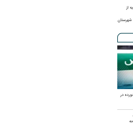
ه از
 شهرستان
ورده در
ه
حه