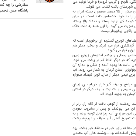
نگی، نارنج و گریپ فروت) و خرما تولید می
سفارشی را چه کس
ری شهرستان بافت كشت می شوند.
باشگاه مس تحمیل
مركبات شهداد مرغوبیت خاص وشهرت خوبی در ایران دارند.از استان كرمان بیش از ۹۵ درصد محصول پسته ایران به
صد از باغات پسته كشور را به خود اختصاص داده است. در میان
شهرستان های استان كرمان كه باغ پسته دارند، رفسنجان با بیش از ۷۰ درصد کل تولید پسته و تعداد باغ پسته،
ی صورت می گیرد. با این همه به علت خاک
 بالایی برخوردار نیست
فضاهای كویری
گسترده ای برخوردار است كه
گردشگری قرار می گیرند و برخی دیگر هم
ان قرار می گیرند.
ق خاص ییلاقی و چشم اندازهای زیبای زمین
ید که در دیگر نقاط کم تر یافت می شود.
شدن ماسه ها پدید آمده و شكل و اندازه آن
رفولوژی استان کرمان به شمار می روند. آب
ای نیمی دیگر از سال. کویر شهداد همواره
 مرتفع و برف گیر هزار، دریاچه ی زیبای
ی طبیعی و متفاوت با یک دیگر در استان
مان به وجود آورده اند.
دشت از گوهر، بافت از لاله زار، رابر از
 به آن می پیوندند و پس از مشروب نمودن
این حوزه ی آب ریز قابل توجه بوده و به
بلیت تفریح گاهی آن اطراف و دریاچه پشت
ر منطقه راور، خبر در منطقه خبر بافت، رود
، آبشور اسفندقه، و…….چشمه های آب معدنی