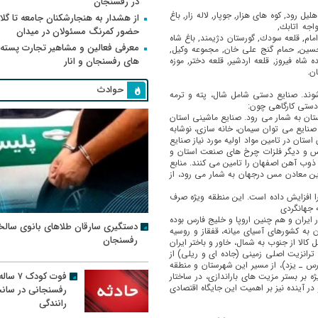
در رفسنجان
هلیل رود, كوه های
هزار, جوپار, لاله زار, باغ
از هشدار به هنجارشکنان جامعه تا گلای
واجه اتابك,
حضور کمرنگ مسئولان در میدان
ام, قلعه سودك, گورستان دژیمند, باغ شاه
معرفی فعالین و مشاهیر تجارت پسته
ه حسین, حمام گنج علی خان, مجموعه وكیل,
ه فیروز, قلعه اردشیر, قلعه دختر, موزه
های رفسنجان و انار
ن.
حوادث
ند. صنایع دستی شامل شال، پته و ترمه
ستی كارگاهی چون:
ستان به شمار می رود. صنایع ماشینی استان
نایع می توان سیمان، خانه سازی، نوشابه
تان در تامین مواد اولیه مورد نیاز صنایع
مس و دیگر فلزات چرخ های صنعت استان و
 ذوب آهن اصفهان را تامین می كنند. منابع
ن معادن مس درجهان به شمار می رود، از
ا افزایش داده
است. این منطقه ویژه صرف
ه جهانگردی
ر ایران و هم چنین اروپا و خلیج فارس بوده
دستگیری سارقان طلاهای بانوی سالخ
 به كشورهای آسیای میانه، قفقاز و روسیه
رفسنجان
الا از جنوب به شمال، خاور و باختر ایران
ترانزیت اصلی زمینی (جاده ای و ریلی) از
س‌ ـ یزد)، از مسیر این شهرستان و منطقه
فوت کودک ۷ سال
 بر بستر مزیت های باراندازی، در ساختار
ر آینده نیز بر اهمیت این جایگاه اقتصادی
رفسنجانی در سان
رانندگی