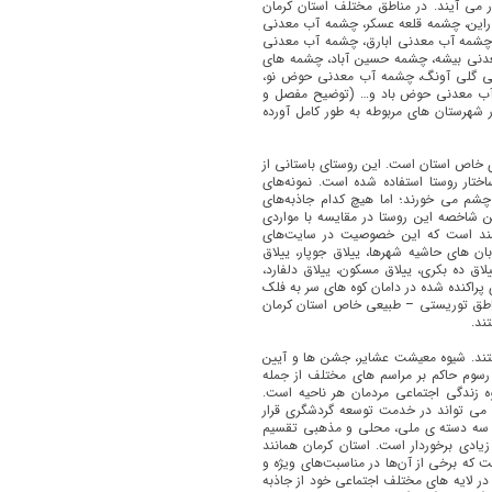
ر می آیند. در مناطق مختلف استان کرمان
، راین، چشمه قلعه عسكر، چشمه آب معدنی
 چشمه آب معدنی ابارق، چشمه آب معدنی
عدنی بیشه، چشمه حسین آباد، چشمه های
دنی گلی آونگ، چشمه آب معدنی حوض نو،
 آب معدنی حوض باد و… (توضیح مفصل و
ر شهرستان های مربوطه به طور کامل آورده
ری خاص استان
است. این روستای باستانی از
تار روستا استفاده شده است. نمونه‌های
چشم می خورند؛ اما هیچ كدام جاذبه‌های
ین شاخصه این روستا در مقایسه با مواردی
یمند است كه این خصوصیت در سایت‌های
ان های حاشیه شهرها، ییلاق جوپار، ییلاق
یلاق ده بکری، ییلاق مسکون، ییلاق دلفارد،
ای پراکنده شده در دامان کوه های سر به فلک
ناطق توریستی – طبیعی خاص استان کرمان
ند.
ستند. شیوه معیشت عشایر، جشن ها و آیین
سوم حاكم بر مراسم های مختلف از جمله
 زندگی اجتماعی مردمان هر ناحیه است.
می تواند در خدمت توسعه گردشگری قرار
 به سه دسته ی ملی، محلی و مذهبی تقسیم
یادی برخوردار است. استان کرمان همانند
 كه برخی از آن‌ها در مناسبت‌های ویژه و
در لایه های مختلف اجتماعی خود از جاذبه