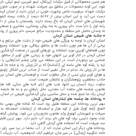
هم چنین محصولاتی از قبیل مركبات (پرتقال، لیمو شیرین، لیمو ترش، نار
شود. این گونه محصولات در مناطق بم، جیرفت، شهداد و در جنوب خاو
دست می آید و این استان بیش از ۵/۸۷ در
رتبه اول را دارا ست. دام پروری به سه روش روستایی، عشایری و صنعت
نه چندان حاصل خیز منطقه و محدودیت مراتع سرسبز، دام پروری از رونق
● جاذبه های طبیعی استان کرمان
استان كرمان با توجه به ویژگی های طبیعی خود از دشت های مرتفع و 
برخی از آن ها هم چون دشت ها و مناطق ییلاقی، مورد استفاده وسیع 
چون فضاهای كویری مورد استفاده ی تورهای کویری در صنعت گردشگری ایر
استان کرمان در کنار کویر بی انتهای خود و زیبایی های کویر از مناط
شناسی نیز برخوردار است. در این منطقه می توان چشم اندازهایی را د
تپه یا رشته کوه های ماسه ای (تلماسه) كه بر اثر وزش باد و جابه جا 
ها بر اثر وزش باد مدام در حال تغییر است؛ از جذاب ترین اشکال ژئومو
و هوای كویر برای نیمی از سال مطلوب است و کوهستان های استان نیز بر
جاذب محققین، پژوهشگران و عاشقان طبیعت است.
سکوت زیبا، آسمان بی انتها، شب های آرام، لایه های نمکی، قله های
هامون، چشمه های متعدد آب معدنی، نخل زارهای بم و ده ها عارضه 
کرمان یک جا جمع شده و محل مناسبی برای گردشگری طبیعی در استان کر
● رودخانه ها، چشمه هاو آبشارهای استان کرمان
مهم ترین رودخانه این منطقه هلیل رود است كه شاخه های مهمی مانند زر
الفتح (شاه كوه)، طیل از كوه هزار و اسفندقه از ارتفاعات اسفندقه
جیرفت و شهرستان كهنوج وارد هامون جازموریان می شود. پوشش گیاهی 
علت وجود دایمی برف كوه های نام برده، آب دایم دارد. مهم ترین قا
سد جیرفت است كه استفاده های گردش گاهی دارد.
رودخانه های دیگر این استان عبارت اند از : آب بخشا در برد سیر، راور د
خانه تنگوییه (پلنگی) در سیر جان، ابراهیم آباد، اندوهجرد، آب باریک