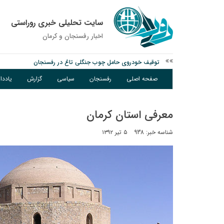
سایت تحلیلی خبری روراستی
اخبار رفسنجان و كرمان
توقیف خودروی حامل چوب جنگلی تاغ در رفسنجان
نانوایی های نوق زیر ذره بین معاون توسعه
صفحه اصلی
رفسنجان
سیاسی
گزارش
یادد
وزارت اطلاعات: ۲۱ مزدور موساد و ۴ شرور مسلح در کرمان بازداشت شدند
معرفی استان کرمان
شناسه خبر: 938
۵ تیر ۱۳۹۲