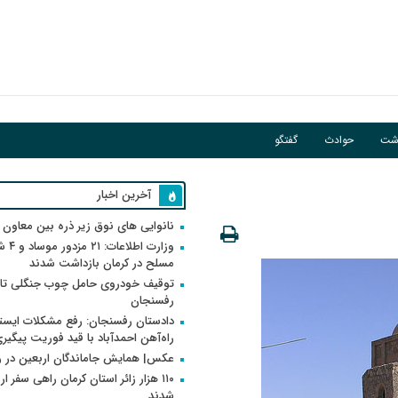
اشت
حوادث
گفتگو
آخرین اخبار
نانوایی های نوق زیر ذره بین معاون
وزارت اطلاعات
مسلح در کرمان بازداشت شدند
توقیف خودروی حامل چوب جنگلی تاغ
رفسنجان
دادستان رفسنجان: رفع مشکلات ایست
راه‌آهن احمدآباد با قید فوریت پیگیر
عکس| همایش جاماندگان اربعین در 
۱۱۰ هزار زائر استان کرمان راهی سفر ا
شدند