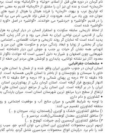
نام كرمان در دوره های قبل از اسلام،‌ «بوتیا» و «كارامانیا» بوده است. 
«كریمان» است و عده ای نیز آن را مشتق از «كارمانیا» قدیم به معنی «جا
که تواریخ عرب و یهود، «كرمان» را فرزند هیتال یا هپتال از نبیره ها
عنوان جد وی یاد می کنند. هرودوت از شش نژاد فارسی نام می برد كه ی
را در قدیم «گواشیر» و «بردشیر» می خواندند. «گواشیر» در اصل «كوره ا
«گواشیر» شده است.
از لحاظ تاریخی سابقه سكونت و استقرار انسان در دیار كرمان به هزار
یكی از قدیمی ترین نواحی ایران به شمار می رود و در گذر زمان، گنج
پدید آمده است كه نمایان گر روند تاریخی و حیات اقتصادی ـ اجتماعی
بیان گر بخشی از زوایا و ابعاد زندگی مردم و حكومت های این مرز 
انهدام، همه نشان گر حیات پر جنب و جوش این دیار ناشناخته است.
شهرهایی چون اصفهان و شیراز به دلیل آسیبی است كه حوادث ناگوار تا
معدود آثار نیز نشانه توانایی، پایداری و كوشش های مردم این خطه از 
● مشخصات جغرافیایی
استان كرمان در جنوب خاوری ایران واقع شده و از شمال با استان های خر
ارتفاع از سطح دریا مرتفع ترین شهرستان استان است. میزان بارندگی به حدود ۱۲۰ میلی متر در سا
● کشاورزی و دام داری
با توجه به شرایط اقلیمی و میزان منابع آب و موقعیت اجتماعی و ر
منطقه كشاورزی تقسیم می کنند:
۱) مناطق كشاورزی خشک و كویری (رفسنجان، زرند، سیرجان و …)
۲) مناطق كشاورزی معتدل كوهستانی(بافت، بردسیر و …)
۳) مناطق كشاورزی گرمسیری (بم، جیرفت، كهنوج و …)
ازمهم ترین محصولات كشاورزی این استان می توان گندم، جو، سیب زمین
قند را نام برد. دركرمان انواع محصولات سردسیری شامل گردو، بادام، گلاب