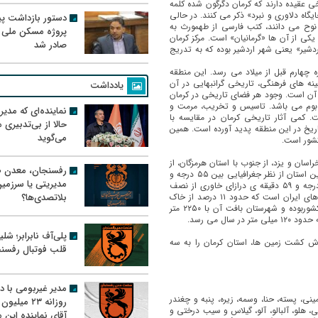
برخی عقیده دارند كه كرمان دگرگون شده كلمه
یگاه دلاوری و نبرد» ذکر می کنند. در حالی
دستور بازداشت پیم
ی نوح می دانند، كتب فارسی از طهمورث به
پروژه مسکن ملی 
كی از آن ها «گرمانیان» است. مركز كرمان
صادر شد
ردشیر» یعنی شهر اردشیر بوده که به تدریج
ه چهارم قبل از میلاد می رسد. این منطقه
ینه های فرهنگی، تاریخی گرانبهایی در آن
یادداشت
 آن است. وجود هر فضای تاریخی در كرمان
و بوم می باشد. تاسیس و تخریب، مرمت و
نماینده‌ای که مدی
 کمی آثار تاریخی كرمان در مقایسه با
حالا از بی‌تدبیری
ریخ در این منطقه پدید آورده است. همین
می‌گوید
كشور است.
اسان و یزد، از
جنوب با استان هرمزگان، از
رفسنجان، معدن ط
خاور با سیستان و بلوچستان و از باختر با استان فارس همسایه است. این استان از نظر جغرافیایی بین ۵۵ درجه و
مدیریتی یا سرزمی
۲۵ دقیقه تا ۳۲ درجه ی پهنای شمالی و ۲۶ درجه و ۵۳ دقیقه تا ۲۹ درجه و ۵۹ دقیقه ی درازای خاوری از نصف
بلاتصدی‌ها؟
النهار گرینویچ قرار گرفته است. استان كرمان یکی از پهناورترین استان های ایران است که حدود ۱۱ درصد از خاک
ایران را در بر گرفته است. این استان یكی از مرتفع ترین استان های كشوربوده و شهرستان بافت آن با ۲۲۵۰ متر
ل می رسد.
پلی‌آف نابرابر؛ شل
وش كشت زمین ها، استان كرمان را به سه
قلب فوتبال رفسن
مدیر غیربومی با د
ی، پسته، حنا، وسمه، زیره، پنبه و چغندر
روزانه ۲۳ میل
ی، هلو، آلبالو، آلو، گیلاس و سیب درختی و
آقای نماینده این م