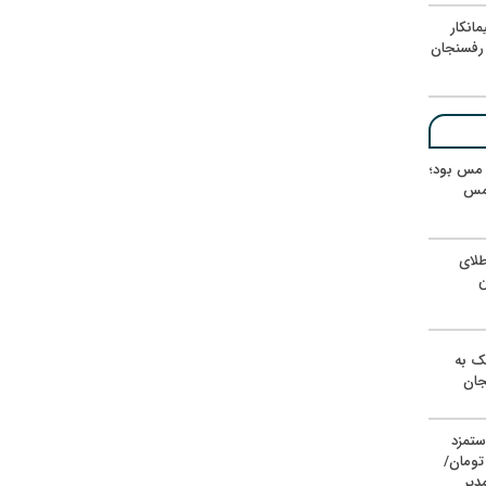
انکار
رفسنجان
ر مس بود؛
 مس
لای
ن
یک به
جان
ستمزد
یون تومان/
دیر