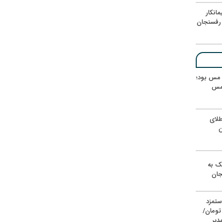
انکار
رفسنجان
ر مس بود؛
 مس
لای
ن
یک به
جان
ستمزد
یون تومان/
دیر