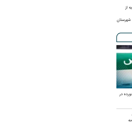
ه از
 شهرستان
ورده در
ه
حه