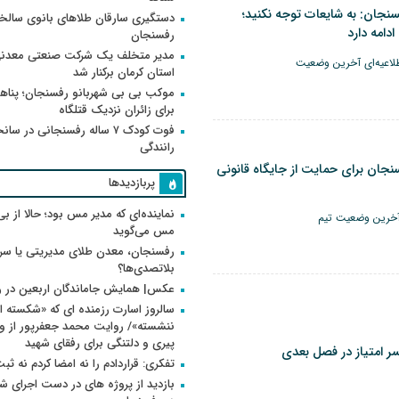
نجان: به شایعات توجه نکنید؛
دستگیری سارقان طلاهای بانوی سالخو
رفسنجان
مدیر متخلف یک شرکت صنعتی معدنی
اعیه‌ای آخرین وضعیت
استان کرمان برکنار شد
موکب بی بی شهربانو رفسنجان؛ پناه
برای زائران نزدیک قتلگاه
فوت کودک ۷ ساله رفسنجانی در سان
رانندگی
نجان برای حمایت از جایگاه قانونی
پربازدیدها
نماینده‌ای که مدیر مس بود؛ حالا از بی
خرین وضعیت تیم
مس می‌گوید
رفسنجان، معدن طلای مدیریتی یا سر
بلاتصدی‌ها؟
عکس| همایش جاماندگان اربعین در 
سالروز اسارت رزمنده ای که «شکسته ام
پیری و دلتنگی برای رفقای شهید
 امتیاز در فصل بعدی
تفکری: قراردادم را نه امضا کردم نه ثب
بازدید از پروژه های در دست اجرای