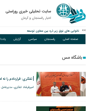
سایت تحلیلی خبری روراستی
اخبار رفسنجان و كرمان
نانوایی های نوق زیر ذره بین معاون توسعه
وزارت اطلاعات: ۲۱ مزدور موساد و ۴ شرور مسلح در کرمان بازداشت شدند
توقیف خودروی حامل چوب جنگلی تاغ در رفسنجان
صفحه اصلی
رفسنجان
سیاسی
گزارش
یادد
باشگاه مس
تفکری: قراردادم را نه 
امیرفرشاد تفکری، مدیرعامل