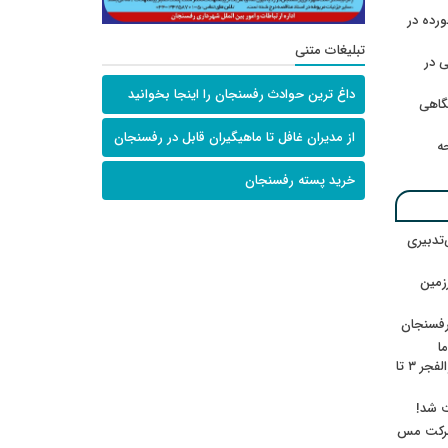
رده در
تبلیغات متنی
 در
داغ ترین حوادث رفسنجان را اینجا بخوانید
گاهی
از مدیران غافل تا ماهیگیران قابل در رفسنجان
حه
خرید پسته رفسنجان
‌تدبیری
زمین
رفسنجان
ا
ننشسته»/ روایت محمد جعفرپور از والفجر ۳ تا
ت شد!
 شرکت مس