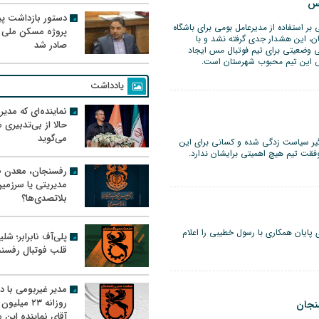
مس
دستور بازداشت پیم
بر استفاده از مدیرعامل بومی برای باشگاه
پروژه مسکن ملی 
 این هشدار جدی گرفته نشد و با
صادر شد
ی وضعیتی برای تیم فوتبال مس ایجاد
 این تیم محبوب شهرستان است.
یادداشت
نماینده‌ای که مدی
حالا از بی‌تدبیری
می‌گوید
ر سیاست زدگی شده و کسانی برای این
قت تیم هیچ اهمیتی برایشان ندارد.
رفسنجان، معدن ط
مدیریتی یا سرزمی
بلاتصدی‌ها؟
ایان همکاری با رسول خطیبی را اعلام
پلی‌آف نابرابر؛ شل
قلب فوتبال رفسن
مدیر غیربومی با د
روزانه ۲۳ میل
نجان
آقای نماینده این م