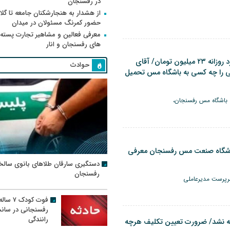
در رفسنجان
از هشدار به هنجارشکنان جامعه تا گلای
حضور کمرنگ مسئولان در میدان
معرفی فعالین و مشاهیر تجارت پسته
های رفسنجان و انار
مدیر غیربومی با دستمزد روزانه ۲۳ میلیون تومان/ آقای
حوادث
شی را چه کسی به باشگاه مس تحمیل
 باشگاه مس رفسنجان،
اشگاه صنعت مس رفسنجان معرفی
دستگیری سارقان طلاهای بانوی سالخ
رفسنجان
سرپرست مدیرعاملی
فوت کودک ۷ سال
رفسنجانی در سان
رانندگی
 نشد/ ضرورت تعیین تکلیف هرچه