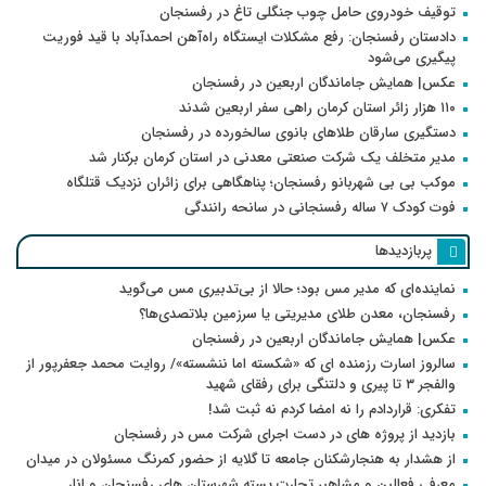
توقیف خودروی حامل چوب جنگلی تاغ در رفسنجان
دادستان رفسنجان: رفع مشکلات ایستگاه راه‌آهن احمدآباد با قید فوریت
پیگیری می‌شود
عکس| همایش جاماندگان اربعین در رفسنجان
۱۱۰ هزار زائر استان کرمان راهی سفر اربعین شدند
دستگیری سارقان طلاهای بانوی سالخورده در رفسنجان
مدیر متخلف یک شرکت صنعتی معدنی در استان کرمان برکنار شد
موکب بی بی شهربانو رفسنجان؛ پناهگاهی برای زائران نزدیک قتلگاه
فوت کودک ۷ ساله رفسنجانی در سانحه رانندگی
پربازدیدها
نماینده‌ای که مدیر مس بود؛ حالا از بی‌تدبیری مس می‌گوید
رفسنجان، معدن طلای مدیریتی یا سرزمین بلاتصدی‌ها؟
عکس| همایش جاماندگان اربعین در رفسنجان
سالروز اسارت رزمنده ای که «شکسته اما ننشسته»/ روایت محمد جعفرپور از
والفجر ۳ تا پیری و دلتنگی برای رفقای شهید
تفکری: قراردادم را نه امضا کردم نه ثبت شد!
بازدید از پروژه های در دست اجرای شرکت مس در رفسنجان
از هشدار به هنجارشکنان جامعه تا گلایه از حضور کمرنگ مسئولان در میدان
معرفی فعالین و مشاهیر تجارت پسته شهرستان های رفسنجان و انار