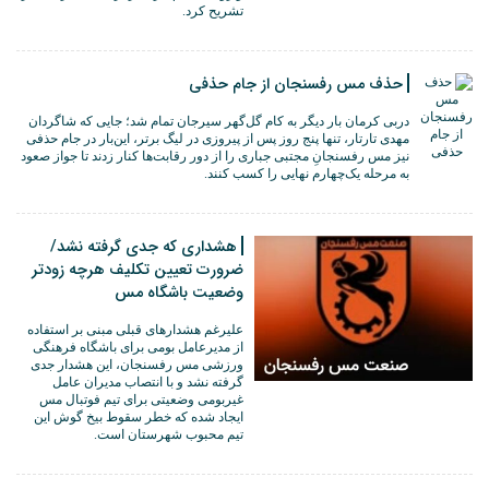
تشریح کرد.
حذف مس رفسنجان از جام حذفی
دربی کرمان بار دیگر به کام گل‌گهر سیرجان تمام شد؛ جایی که شاگردان
مهدی تارتار، تنها پنج روز پس از پیروزی در لیگ برتر، این‌بار در جام حذفی
نیز مس رفسنجانِ مجتبی جباری را از دور رقابت‌ها کنار زدند تا جواز صعود
به مرحله یک‌چهارم نهایی را کسب کنند.
هشداری که جدی گرفته نشد/
ضرورت تعیین تکلیف هرچه زودتر
وضعیت باشگاه مس
علیرغم هشدارهای قبلی مبنی بر استفاده
از مدیرعامل بومی برای باشگاه فرهنگی
ورزشی مس رفسنجان، این هشدار جدی
گرفته نشد و با انتصاب مدیران عامل
غیربومی وضعیتی برای تیم فوتبال مس
ایجاد شده که خطر سقوط بیخ گوش این
تیم محبوب شهرستان است.