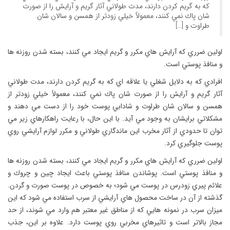
كه به گريم كردن دارند، مدت طولاني آثار گريم و آرايش را از صورت
شان پاك نمي كنند، معمولاً خيلي زودتر از همسن و سالان شان
طراوت و […]
اولين ضرري كه آرايش هاي مكرر و گريم ايجاد مي كنند، بسته شدن روزنه ها
و منافذ پوستي است.
افرادي كه به دلايل شغلي يا علاقه اي كه به گريم كردن دارند، مدت طولاني
آثار گريم و آرايش را از صورت شان پاك نمي كنند، معمولاً خيلي زودتر از
همسن و سالان شان طراوت و شادابي پوست خود را از دست مي دهند و
مشكلاتي برايشان به وجود مي آيد. با اين حال، با رعايت راهكارهاي زير مي
توان تا حدودي از آثار مخرب اين ماندگاري طولاني و مكرر لوازم آرايشي روي
پوست جلوگيري كرد.
اولين ضرري كه آرايش هاي مكرر و گريم ايجاد مي كنند، بسته شدن روزنه ها
و منافذ پوستي است. پوشاندن منافذ پوستي باعث ايجاد چين و چروك و
علائم پيري زودرس در پوست مي شود؛ به خصوص در پوست صورت و گردن.
گذشته از آن در ساخت محصول هاي آرايشي از سرب استفاده مي شود كه اين
ميزان سرب در نمونه هايي كه از مناطق غير معتبر هم وارد مي شوند، از حد
مجاز بالاتر است و تاثيرهاي مخربي روي پوست دارد. علاوه بر اين، جذب