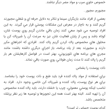
خصوص حاوي سرب و مواد مضر ديگر نباشند.
مجبورم، مجبور…
بعضي از افراد مانند بازيگران سينما و تئاتر به دلايل حرفه اي و شغلي مجبورند
گريم كنند و به ناچار در معرض اين مشكلات پوستي قرار مي گيرند. به اين
افراد توصيه مي شود سعي كنند زمان باقي ماندن گريم روي پوست شان،
كوتاه باشد و پس از پايان فعاليت شان نيز به سرعت آن را شيرپاك كن يا
محلول هاي مخصوص پاك كردن گريم پاك كنند. افرادي كه اجراهاي مكرر
دارند و مجبورند بعد از يك برنامه، باز اجراي ديگري داشته باشند؛ مانند
مجري هاي برنامه هاي تلويزيوني، بهتر است در فواصل كارهايشان هر بار
گريم را پاك كنند تا مدت زمان طولاني روي صورت باقي نماند.
ذات پوستت را بشناس
براي استفاده از مواد پاك كننده فرد بايد طبع و ذات پوست خود را بشناسد.
براي هر نوع پوست، پاك كننده و شيرپاك كن خاصي وجود دارد. افراد به
تناسب اينكه پوستي معمولي، چرب يا خشك دارند، بايد پاك كننده مخصوص
آن را تهيه كنند. البته بهتر است همه اين تجويزها و توصيه ها زير نظر پزشك
متخصص باشد.
كدام پوست حساس تر است؟