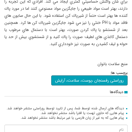
براي شان واكنش حساسيتي كمتري ايجاد مي كند. افرادي كه اين تجربه را
دارند، بهتر است مواد طبيعي را جايگزين مواد مصنوعي كنند اما در مورد پاك
كننده ها بهتر است حتماً از شيرپاك كن استفاده شود. با اين حال صابون هاي
فاقد مواد با PH خنثي را نيز مي شود جايگزين شيرپاك كن ها كرد. همچنين
بعد از شستشو يا پاك كردن صورت، بهتر است با دستمال هاي مرطوب يا
دستمال كاغذي هاي لطيف صورت را پاك كنيد و از شستشوي بيش از حد يا
حوله و ليف كشيدن به صورت نيز خودداري كنيد.
منبع سلامت بانوان
برچسب ها:
روراستی رفسنجان ،پوست، سلامت، آرایش
دیدگاه‌ها
دیدگاه های ارسال شده توسط شما، پس از تایید توسط روراستی منتشر خواهد شد.
پیام هایی که حاوی تهمت یا افترا باشد منتشر نخواهد شد.
پیام هایی که به غیر از زبان فارسی یا غیر مرتبط باشد منتشر نخواهد شد.