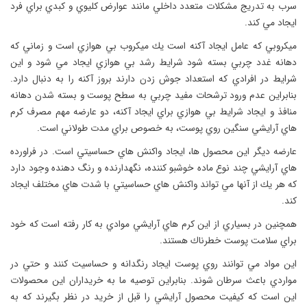
سرب به تدريج مشكلات متعدد داخلي مانند عوارض كليوي و كبدي براي فرد
ايجاد مي كند.
ميكروبي كه عامل ايجاد آكنه است يك ميكروب بي هوازي است و زماني كه
دهانه غدد چربي بسته شود شرايط رشد بي هوازي ايجاد مي شود و اين
شرايط در افرادي كه استعداد جوش زدن دارند بروز آكنه را به دنبال دارد.
بنابراين عدم ورود ترشحات مفيد چربي به سطح پوست و بسته شدن دهانه
منافذ و ايجاد شرايط بي هوازي براي ايجاد آكنه، دو عارضه مهم مصرف كرم
هاي آرايشي سنگين روي پوست، به خصوص براي مدت طولاني است.
عارضه ديگر اين محصول ها، ايجاد واكنش هاي حساسيتي است. در فراورده
هاي آرايشي چند نوع ماده خوشبو كننده، نگهدارنده و رنگ دهنده وجود دارد
كه هر يك از آنها مي تواند واكنش هاي حساسيتي با شدت هاي مختلف ايجاد
كند.
همچنين در بسياري از اين كرم هاي آرايشي موادي به كار رفته است كه خود
براي سلامت پوست خطرناك هستند.
اين مواد مي توانند روي پوست ايجاد رنگدانه و حساسيت كنند و حتي در
مواردي باعث سرطان شوند. بنابراين توصيه ما به خريداران اين محصولات
اين است كه كيفيت محصول آرايشي را قبل از خريد در نظر بگيرند كه به