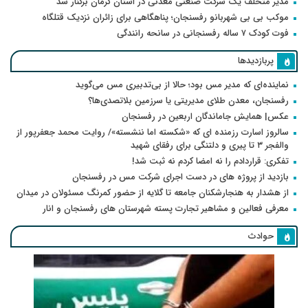
مدیر متخلف یک شرکت صنعتی معدنی در استان کرمان برکنار شد
موکب بی بی شهربانو رفسنجان؛ پناهگاهی برای زائران نزدیک قتلگاه
فوت کودک ۷ ساله رفسنجانی در سانحه رانندگی
پربازدیدها
نماینده‌ای که مدیر مس بود؛ حالا از بی‌تدبیری مس می‌گوید
رفسنجان، معدن طلای مدیریتی یا سرزمین بلاتصدی‌ها؟
عکس| همایش جاماندگان اربعین در رفسنجان
سالروز اسارت رزمنده ای که «شکسته اما ننشسته»/ روایت محمد جعفرپور از
والفجر ۳ تا پیری و دلتنگی برای رفقای شهید
تفکری: قراردادم را نه امضا کردم نه ثبت شد!
بازدید از پروژه های در دست اجرای شرکت مس در رفسنجان
از هشدار به هنجارشکنان جامعه تا گلایه از حضور کمرنگ مسئولان در میدان
معرفی فعالین و مشاهیر تجارت پسته شهرستان های رفسنجان و انار
حوادث