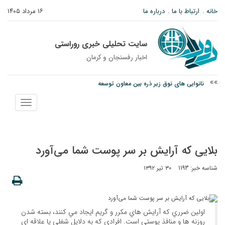
خانه
ارتباط با ما
درباره ما
۱۶ مرداد ۱۴۰۵
سایت تحلیلی خبری روراستی
اخبار رفسنجان و كرمان
نانوایی های نوق زیر ذره بین معاون توسعه
وزارت اطلاعات: ۲۱ مزدور موساد و ۴ شرور مسلح در کرمان بازداشت شدند
نمایش
توقیف خودروی حامل چوب جنگلی تاغ در رفسنجان
منو
بلايی که آرايش بر سر پوست شما می‌آورد
شناسه خبر: 1193
۳۰ تیر ۱۳۹۲
اولين ضرري كه آرايش هاي مكرر و گريم ايجاد مي كنند، بسته شدن
روزنه ها و منافذ پوستي است. افرادي كه به دلايل شغلي يا علاقه اي