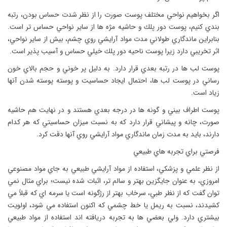
اگر بخواهيم نواحي مختلف پوست صورت را از نظر شدت حساس بودن، رتبه
بندي كنيم، پوست دور پلك و حاشيه مژه ها از ساير نواحي حساس تر است.
بنابراين ماندگاري طولاني مدت مواد آرايشي روي چشم، بيش از ساير نواحي،
اثر تخريبي دارد زيرا پوست ناحيه دور پلك خيلي حساس و آسيب پذير است.
پوست لب ها در رتبه بعدي قرار دارد. به دليل پر خوني و حجم بالاي خون
رساني در پوست لب ها، احتمال ايجاد حساسيت و پوسته پوسته شدن آنها
زياد است.
پوست اطراف بيني و گونه ها در درجه بعدي هستند و در نهايت هم حاشيه
صورت، چانه و پيشاني قرار دارد كه به نسبت ميزان حساسيتي كه هر كدام
دارند، بايد به مدت زمان ماندگاري مواد آرايشي روي آنها دقت كرد.
فرصتي براي تجربه هاي طبيعي
از نظر علمي و پزشكي، استفاده از مواد آرايشي طبيعي به جاي مواد مصنوعي
امروزي، به عنوان جايگزين بهتر و سالم تر، اثبات شده نيست؛ براي مثال نمي
توان گفت كه از نظر طبي، سرخاب بهتر از رژگونه است يا سرمه اي كه قبلاً مي
كشيدند، نسبت به ريمل يا خط چشمي كه اكنون استفاده مي شود، اولويت
بيشتري دارد. ولي بعضي ها به تجربه دريافته اند استفاده از مواد طبيعي