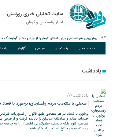
سایت تحلیلی خبری روراستی
اخبار رفسنجان و كرمان
پیش‌بینی هواشناسی برای استان کرمان؛ از وزش باد و گردوخاک تا ر
مس رفسنجان در انتظار رأی CAS؛ آغاز تمرینات از هفته آینده
صفحه اصلی
رفسنجان
سیاسی
گزارش
یادد
پیام رئیس کل دادگستری استان کرمان به مناسبت ۱۷ مردادماه سالروز شهادت شهید صارمی و روز خبرنگار
یادداشت
یادداشت///
سخنی با منتخب مردم رفسنجان؛ برخورد با فساد ن
برخورد با فساد در هر سطحی طبق قانون از ضروریات غیرقابل
خدمات سالم و صادقانه مدیران را نادیده گرفت و از طرفی ب
سیاسی شود بلکه بایستی حضرتعالی اطمینان را به جامعه بده
وابسته به هر جناح است، پاسخگو باشد