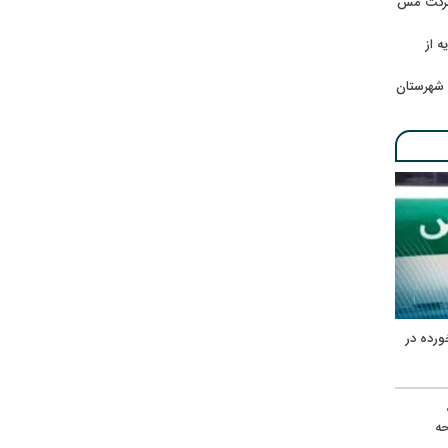
 شرکت مس
ه از
 شهرستان
ورده در
ه
حه