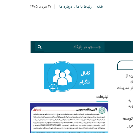
خانه
ارتباط با ما
درباره ما
۱۷ مرداد ۱۴۰۵
؛ از
ق
در انتظار رأی CAS؛ آغاز تمرینات
تبلیغات
به
هید
 توسعه
: ۲۱ مزدور موساد و ۴ شرور