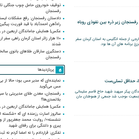
توقیف خودروی حامل چوب جنگلی تاغ
رفسنجان
دادستان رفسنجان: رفع مشکلات ایست
فسنجان زیر ذره بین نفوذی روباه
راه‌آهن احمدآباد با قید فوریت پیگیر
عکس| همایش جاماندگان اربعین در 
۱۱۰ هزار زائر استان کرمان راهی سفر ا
جی از جمله انگلیس به استان کرمان سفر
 برنامه های آن ها بود.
شدند
دستگیری سارقان طلاهای بانوی سالخو
رفسنجان
پربازدیدها
نماینده‌ای که مدیر مس بود؛ حالا از بی
ا، حداقل تسلی‌ست
مس می‌گوید
گان پیکر سپهبد شهید حاج قاسم سلیمانی
رفسنجان، معدن طلای مدیریتی یا سر
وه جمعیت موجب شد جمعی از هموطنان مان
بلاتصدی‌ها؟
عکس| همایش جاماندگان اربعین در 
سالروز اسارت رزمنده ای که «شکسته ام
پیری و دلتنگی برای رفقای شهید
تفکری: قراردادم را نه امضا کردم نه ثب