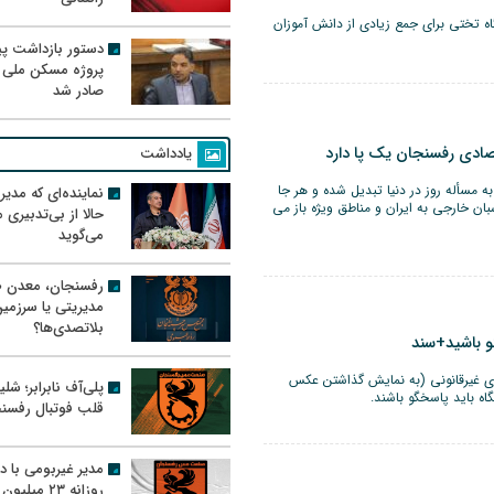
اه تختی برای جمع زیادی از دانش آموزان
دستور بازداشت پیم
پروژه مسکن ملی 
صادر شد
صادی رفسنجان یک پا دارد
یادداشت
به مسأله روز در دنیا تبدیل شده و هر جا
نماینده‌ای که مدی
بان خارجی به ایران و مناطق ویژه باز می
حالا از بی‌تدبیری
می‌گوید
رفسنجان، معدن ط
مدیریتی یا سرزمی
بلاتصدی‌ها؟
و باشید+سند
ری غیرقانونی (به نمایش گذاشتن عکس
پلی‌آف نابرابر؛ شل
اه باید پاسخگو باشند.
قلب فوتبال رفسن
مدیر غیربومی با د
روزانه ۲۳ میل