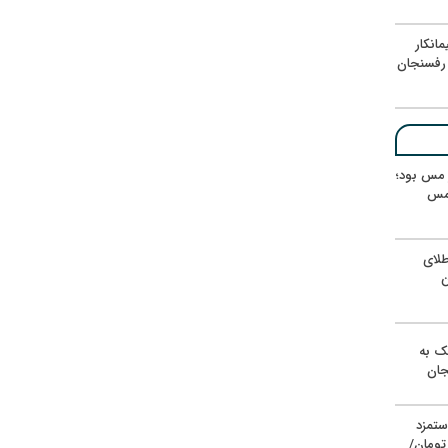
انکار
رفسنجان
ر مس بود؛
 مس
لای
ن
یک به
جان
ستمزد
یون تومان/