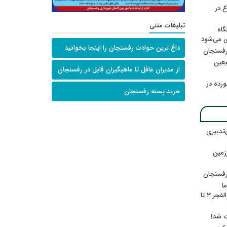
 در
تبلیغات متنی
گاه
ی می‌شود
داغ ترین حوادث رفسنجان را اینجا بخوانید
رفسنجان
ربعین
از مدیران غافل تا ماهیگیران قابل در رفسنجان
رده در
خرید پسته رفسنجان
‌تدبیری
زمین
رفسنجان
ا
ننشسته»/ روایت محمد جعفرپور از والفجر ۳ تا
ت شد!