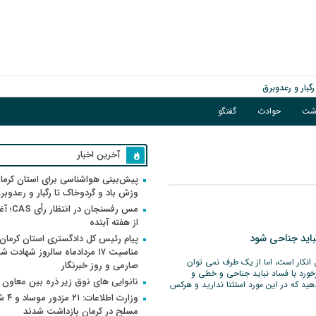
گبار و رعدوبرق
اشت
حوادث
گفتگو
آخرین اخبار
پیش‌بینی هواشناسی برای استان کرمان
وزش باد و گردوخاک تا رگبار و رعدوبر
مس رفسنجان 
از هفته آینده
باید جناحی شود
پیام رئیس کل دادگستری استان کرمان 
مناسبت ۱۷ مردادماه سالروز شهادت ش
 انکار است، اما از یک طرف نمی توان
صارمی و روز خبرنگار
رخورد با فساد نباید جناحی و خطی و
نانوایی های نوق زیر ذره بین معاون
ید که در این مورد استثنا ندارید و هرکس
وزارت اطلاعات
مسلح در کرمان بازداشت شدند