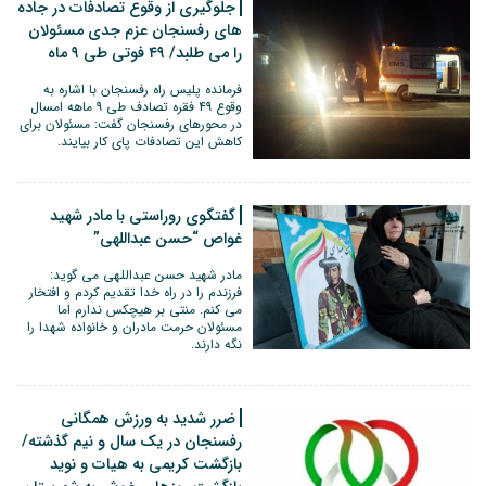
جلوگیری از وقوع تصادفات در جاده
های رفسنجان عزم جدی مسئولان
را می طلبد/ ۴۹ فوتی طی ۹ ماه
فرمانده پلیس راه رفسنجان با اشاره به
وقوع ۴۹ فقره تصادف طی ۹ ماهه امسال
در محورهای رفسنجان گفت: مسئولان برای
کاهش این تصادفات پای کار بیایند.
گفتگوی روراستی با مادر شهید
غواص “حسن عبداللهی”
مادر شهید حسن عبداللهی می گوید:
فرزندم را در راه خدا تقدیم کردم و افتخار
می کنم. منتی بر هیچکس ندارم اما
مسئولان حرمت مادران و خانواده شهدا را
نگه دارند.
ضرر شدید به ورزش همگانی
رفسنجان در یک سال و نیم گذشته/
بازگشت کریمی به هیات و نوید