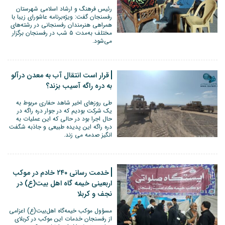
رئیس فرهنگ و ارشاد اسلامی شهرستان
رفسنجان گفت: ویژه‌برنامه عاشورای زیبا با
همراهی هنرمندان رفسنجانی در رشته‌های
مختلف به‌مدت ۵ شب در رفسنجان برگزار
می‌شود.
قرار است انتقال آب به معدن درآلو
به دره راگه آسیب بزند؟
طی روزهای اخیر شاهد حفاری مربوط به
یک شرکت بودیم که در جوار دره راگه در
حال اجرا بود در حالی که این عملیات به
دره راگه این پدیده طبیعی و جاذبه شگفت
انگیز صدمه می زند.
خدمت رسانی ۲۴۰ خادم در موکب
اربعینی خیمه گاه اهل بیت(ع) در
نجف و کربلا
مسؤول موکب خیمه‌گاه اهل‌بیت(ع) اعزامی
از رفسنجان خدمات این موکب در کربلای