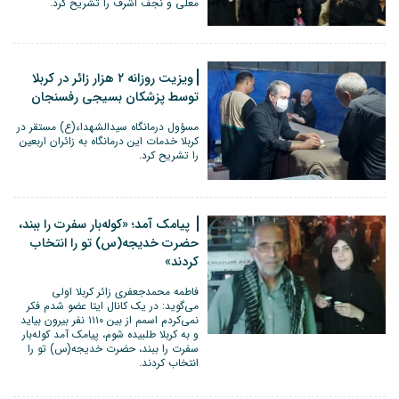
معلی و نجف اشرف را تشریح کرد.
ویزیت روزانه ۲ هزار زائر در کربلا
توسط پزشکان بسیجی رفسنجان
مسؤول درمانگاه سیدالشهداء(ع) مستقر در
کربلا خدمات این درمانگاه به زائران اربعین
را تشریح کرد.
پیامک آمد؛ «کوله‌بار سفرت را ببند،
حضرت خدیجه(س) تو را انتخاب
کردند»
فاطمه محمدجعفری زائر کربلا اولی
می‌گوید: در یک کانال ایتا عضو شدم فکر
نمی‌کردم اسمم از بین ۱۱۱۰ نفر بیرون بیاید
و به کربلا طلبیده شوم، پیامک آمد کوله‌بار
سفرت را ببند، حضرت خدیجه(س) تو را
انتخاب کردند.