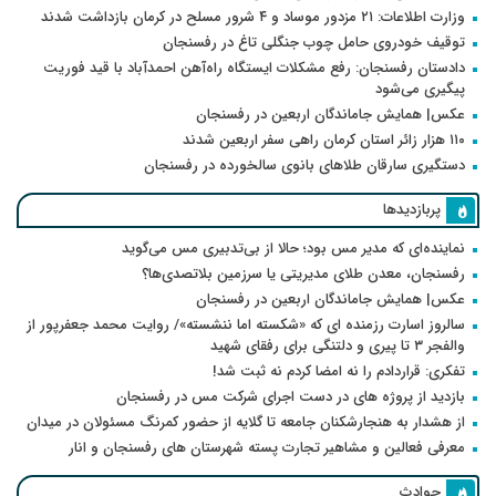
وزارت اطلاعات: ۲۱ مزدور موساد و ۴ شرور مسلح در کرمان بازداشت شدند
توقیف خودروی حامل چوب جنگلی تاغ در رفسنجان
دادستان رفسنجان: رفع مشکلات ایستگاه راه‌آهن احمدآباد با قید فوریت
پیگیری می‌شود
عکس| همایش جاماندگان اربعین در رفسنجان
۱۱۰ هزار زائر استان کرمان راهی سفر اربعین شدند
دستگیری سارقان طلاهای بانوی سالخورده در رفسنجان
پربازدیدها
نماینده‌ای که مدیر مس بود؛ حالا از بی‌تدبیری مس می‌گوید
رفسنجان، معدن طلای مدیریتی یا سرزمین بلاتصدی‌ها؟
عکس| همایش جاماندگان اربعین در رفسنجان
سالروز اسارت رزمنده ای که «شکسته اما ننشسته»/ روایت محمد جعفرپور از
والفجر ۳ تا پیری و دلتنگی برای رفقای شهید
تفکری: قراردادم را نه امضا کردم نه ثبت شد!
بازدید از پروژه های در دست اجرای شرکت مس در رفسنجان
از هشدار به هنجارشکنان جامعه تا گلایه از حضور کمرنگ مسئولان در میدان
معرفی فعالین و مشاهیر تجارت پسته شهرستان های رفسنجان و انار
حوادث