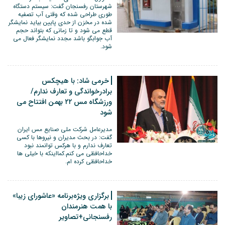
شهرستان رفسنجان گفت: سیستم دستگاه
طوری طراحی شده که وقتی آب تصفیه
شده در مخزن از حدی پایین بیاید نمایشگر
قطع می شود و تا زمانی که بتواند حجم
آب جوابگو باشد مجدد نمایشگر فعال می
شود.
خرمی شاد: با هیچکس
برادرخواندگی و تعارف ندارم/
ورزشگاه مس ۲۲ بهمن افتتاح می
شود
مدیرعامل شرکت ملی صنایع مس ایران
گفت: در بحث مدیران و نیروها با کسی
تعارف ندارم و با هرکس توانمند نبود
خداحافظی می کنم.کمااینکه با خیلی ها
خداحافظی کرده ام.
برگزاری ویژه‌برنامه «عاشورای زیبا»
با همت هنرمندان
رفسنجانی+تصاویر