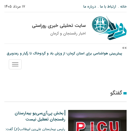
خانه
ارتباط با ما
درباره ما
۱۷ مرداد ۱۴۰۵
سایت تحلیلی خبری روراستی
اخبار رفسنجان و كرمان
مس رفسنجان در انتظار رأی CAS؛ آغاز تمرینات از هفته آینده
پیام رئیس کل دادگستری استان کرمان به مناسبت ۱۷ مردادماه سالروز شهادت شهید
نمایش
صارمی و روز خبرنگار
منو
پیش‌بینی هواشناسی برای استان کرمان؛ از وزش باد و گردوخاک تا رگبار و رعدوبرق
گفتگو
بخش پی‌آی‌سی‌یو بیمارستان
رفسنجان تعطیل نیست
رئیس بیمارستان علی‌بن ابیطالب(ع) گفت: