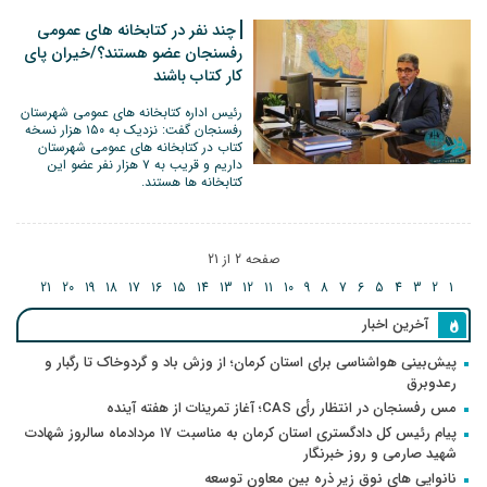
چند نفر در کتابخانه های عمومی
رفسنجان عضو هستند؟/خیران پای
کار کتاب باشند
رئیس اداره کتابخانه های عمومی شهرستان
رفسنجان گفت: نزدیک به ۱۵۰ هزار نسخه
کتاب در کتابخانه های عمومی شهرستان
داریم و قریب به ۷ هزار نفر عضو این
کتابخانه ها هستند.
صفحه 2 از 21
21
20
19
18
17
16
15
14
13
12
11
10
9
8
7
6
5
4
3
2
1
آخرین اخبار
پیش‌بینی هواشناسی برای استان کرمان؛ از وزش باد و گردوخاک تا رگبار و
رعدوبرق
مس رفسنجان در انتظار رأی CAS؛ آغاز تمرینات از هفته آینده
پیام رئیس کل دادگستری استان کرمان به مناسبت ۱۷ مردادماه سالروز شهادت
شهید صارمی و روز خبرنگار
نانوایی های نوق زیر ذره بین معاون توسعه