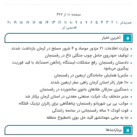
صفحه 10 از 467
جدیدتر
1
2
3
4
5
6
7
8
9
10
11
12
13
14
15
16
17
18
19
20
قدیمی تر
آخرین اخبار
وزارت اطلاعات: ۲۱ مزدور موساد و ۴ شرور مسلح در کرمان بازداشت شدند
توقیف خودروی حامل چوب جنگلی تاغ در رفسنجان
دادستان رفسنجان: رفع مشکلات ایستگاه راه‌آهن احمدآباد با قید فوریت
پیگیری می‌شود
عکس| همایش جاماندگان اربعین در رفسنجان
۱۱۰ هزار زائر استان کرمان راهی سفر اربعین شدند
دستگیری سارقان طلاهای بانوی سالخورده در رفسنجان
مدیر متخلف یک شرکت صنعتی معدنی در استان کرمان برکنار شد
موکب بی بی شهربانو رفسنجان؛ پناهگاهی برای زائران نزدیک قتلگاه
فوت کودک ۷ ساله رفسنجانی در سانحه رانندگی
جا به جایی مهمانشهر کلید حل بوی نامطبوع منطقه
پربازدیدها