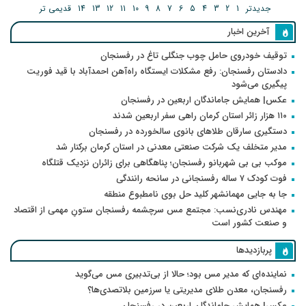
جدیدتر
1
2
3
4
5
6
7
8
9
10
11
12
13
14
قدیمی تر
آخرین اخبار
توقیف خودروی حامل چوب جنگلی تاغ در رفسنجان
دادستان رفسنجان: رفع مشکلات ایستگاه راه‌آهن احمدآباد با قید فوریت
پیگیری می‌شود
عکس| همایش جاماندگان اربعین در رفسنجان
۱۱۰ هزار زائر استان کرمان راهی سفر اربعین شدند
دستگیری سارقان طلاهای بانوی سالخورده در رفسنجان
مدیر متخلف یک شرکت صنعتی معدنی در استان کرمان برکنار شد
موکب بی بی شهربانو رفسنجان؛ پناهگاهی برای زائران نزدیک قتلگاه
فوت کودک ۷ ساله رفسنجانی در سانحه رانندگی
جا به جایی مهمانشهر کلید حل بوی نامطبوع منطقه
مهندس نادری‌نسب: مجتمع مس سرچشمه رفسنجان ستونِ مهمی از اقتصاد
و صنعت کشور است
پربازدیدها
نماینده‌ای که مدیر مس بود؛ حالا از بی‌تدبیری مس می‌گوید
رفسنجان، معدن طلای مدیریتی یا سرزمین بلاتصدی‌ها؟
عکس| همایش جاماندگان اربعین در رفسنجان