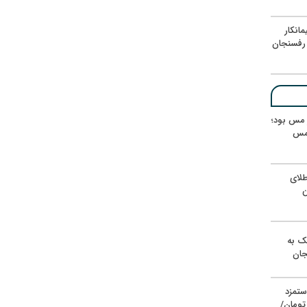
انکار
رفسنجان
ر مس بود؛
 مس
لای
ن
یک به
جان
ستمزد
یون تومان/