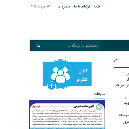
خانه
ارتباط با ما
درباره ما
۱۷ مرداد ۱۴۰۵
؛ از
ق
در انتظار رأی CAS؛ آغاز تمرینات
تبلیغات
به
هید
 توسعه
: ۲۱ مزدور موساد و ۴ شرور