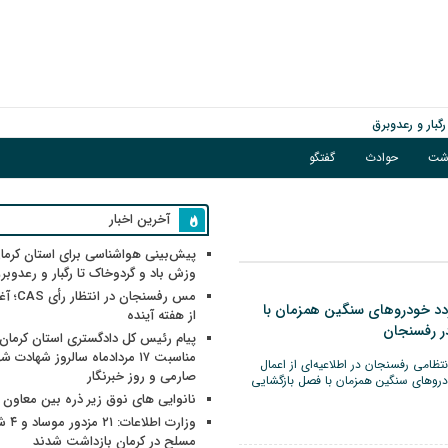
گبار و رعدوبرق
اشت
حوادث
گفتگو
آخرین اخبار
پیش‌بینی هواشناسی برای استان کرمان
وزش باد و گردوخاک تا رگبار و رعدوبر
مس رفسنجان 
دد خودروهای سنگین همزمان با
از هفته آینده
ر رفسنجان
پیام رئیس کل دادگستری استان کرمان 
مناسبت ۱۷ مردادماه سالروز شهادت ش
نتظامی رفسنجان در اطلاعیه‌ای از اعمال
صارمی و روز خبرنگار
دروهای سنگین همزمان با فصل بازگشایی
نانوایی های نوق زیر ذره بین معاون
وزارت اطلاعات
مسلح در کرمان بازداشت شدند