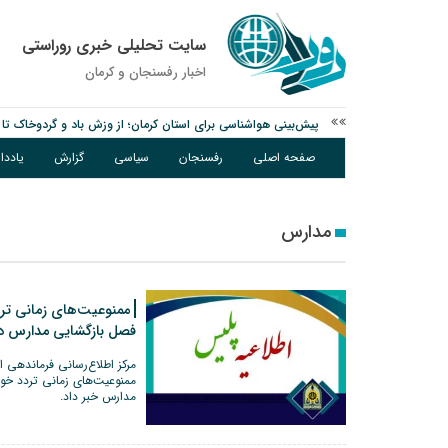
سایت تحلیلی خبری روراستی
اخبار رفسنجان و كرمان
پیش‌بینی هواشناسی برای استان کرمان؛ از وزش باد و گردوخاک تا ر
مس رفسنجان در انتظار رأی CAS؛ آغاز تمرینات از هفته آینده
صفحه اصلی
رفسنجان
سیاسی
گزارش
یادد
پیام رئیس کل دادگستری استان کرمان به مناسبت ۱۷ مردادماه سالروز شهادت شهید صارمی و روز خبرنگار
مدارس
ممنوعیت‌های زمانی تر
فصل بازگشایی مدارس د
مرکز اطلاع‌رسانی فرماندهی ا
ممنوعیت‌های زمانی تردد خو
مدارس خبر داد.