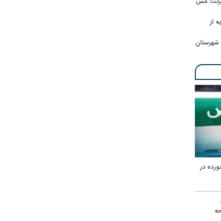
 شرکت مس
ه از
 شهرستان
ورده در
ه
حه