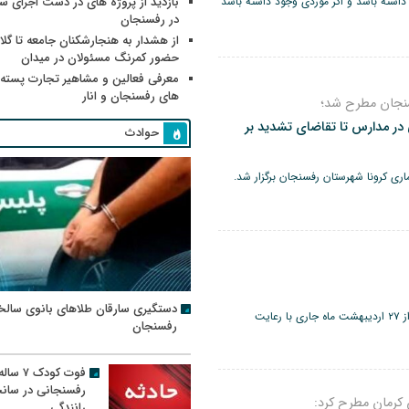
داشته باشد و اگر موردی وجود داشته باشد
بازدید از پروژه های در دست اجرای
در رفسنجان
از هشدار به هنجارشکنان جامعه تا گلای
حضور کمرنگ مسئولان در میدان
معرفی فعالین و مشاهیر تجارت پسته
های رفسنجان و انار
سنجان مطرح شد؛
 در مدارس تا تقاضای تشدید بر
حوادث
ری کرونا شهرستان رفسنجان برگزار شد.
دستگیری سارقان طلاهای بانوی سالخ
مدیرکل آموزش و پرورش استان کرمان گفت: مدارس استان از ۲۷ اردیبهشت ماه جاری با رعایت
رفسنجان
فوت کودک ۷ سال
رفسنجانی در سان
کرمان مطرح کرد:
رانندگی