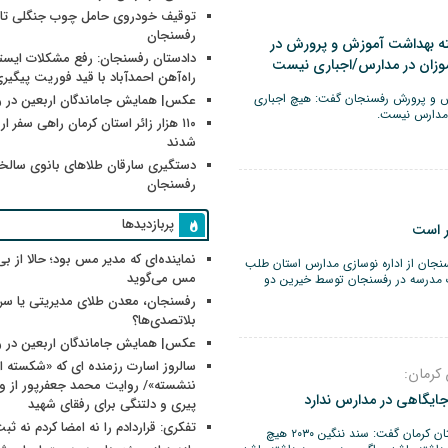
توقیف خودروی حامل چوب جنگلی تاغ
رفسنجان
 بهداشت آموزش و پرورش در
دادستان رفسنجان: رفع مشکلات ایست
ان در مدارس/اجباری نیست
راه‌آهن احمدآباد با قید فوریت پیگیر
 و پرورش رفسنجان گفت: هیچ اجباری
عکس| همایش جاماندگان اربعین در 
 مدارس نیست.
۱۱۰ هزار زائر استان کرمان راهی سفر ا
شدند
دستگیری سارقان طلاهای بانوی سالخو
رفسنجان
پربازدیدها
ر است
نماینده‌ای که مدیر مس بود؛ حالا از بی
ان از اداره نوسازی مدارس استان طلب
مس می‌گوید
 یک مدرسه در رفسنجان توسط خیرین دو
رفسنجان، معدن طلای مدیریتی یا سر
بلاتصدی‌ها؟
عکس| همایش جاماندگان اربعین در 
سالروز اسارت رزمنده ای که «شکسته ام
کرمان:
پیری و دلتنگی برای رفقای شهید
تفکری: قراردادم را نه امضا کردم نه ثب
مدیرکل آموزش و پرورش استان کرمان گفت: سند ننگین ۲۰۳۰ هیچ