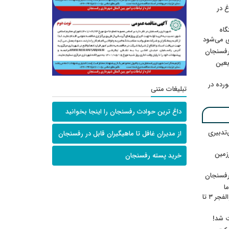
 در
گاه
ی می‌شود
رفسنجان
ربعین
رده در
تبلیغات متنی
داغ ترین حوادث رفسنجان را اینجا بخوانید
‌تدبیری
از مدیران غافل تا ماهیگیران قابل در رفسنجان
زمین
خرید پسته رفسنجان
رفسنجان
ا
ننشسته»/ روایت محمد جعفرپور از والفجر ۳ تا
ت شد!