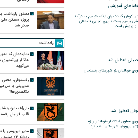
فضاهای آموزشی
دستور بازداشت پیم
 کرمان گفت: برای اینکه بتوانیم به درآمد
پروژه مسکن ملی 
زشی برسیم بحث کاربری تجاری فضاهای
صادر شد
 و پرورش است.
یادداشت
نماینده‌ای که مدی
صیلی تعطیل شد
حالا از بی‌تدبیری
می‌گوید
وری فرماندارویژه شهرستان رفسنجان
رفسنجان، معدن ط
مدیریتی یا سرزمی
بلاتصدی‌ها؟
پلی‌آف نابرابر؛ شل
جان تعطیل شد
قلب فوتبال رفسن
ری معاون استاندار ،فرماندار ویژه
ش وپرورش شهرستان اعلام کرد
مدیر غیربومی با د
روزانه ۲۳ میل