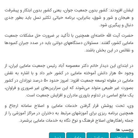
ایشان افزودند: کشورِ بدون جمعیت جوان، یعنی کشورِ بدون ابتکار و پیشرفت
و هیجان و شور و شوق، بنابراین، برنامه حیاتی تکثیر نسل باید بطور جدی
دنبال و پیگیری شود.
حضرت آیت الله خامنه‌ای همچنین با تأکید بر ضرورت حل مشکلات جمعیت
مامایی کشور، گفتند: مسئولان دستگاههای دولتی باید در صدد جبران کمبودها
و نقائص در این بخش باشند.
در ابتدای این دیدار خانم دکتر معصومه آباد رئیس جمعیت مامایی ایران، از
وجود 50 هزار دانش آموخته مامایی در کشور خبر داد و با اشاره به نقش
مامایی در مقوله توسعه جمعیت افزود: امروز حدود 50 درصد نوزادان در کشور
بصورت غیر طبیعی متولد می‌شوند که این سزارین‌های غیر ضروری و فراوان،
یک مانع اساسی در تداوم باروری مادران و افزایش جمعیت است.
وی، تحت پوشش قرار گرفتن خدمات مامایی و اصلاح سامانه ارجاع و
همچنین برنامه ریزی برای آموزشهای مرتبط به دختران در مراکز آموزشی را از
جمله راهکارهای اصلاح فرهنگ و نوع نگاه به خدمات مامایی برشمرد.
برچسب ها:
رفسنجان
روراستی
مامایی
نسل