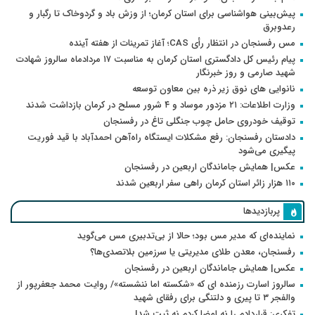
پیش‌بینی هواشناسی برای استان کرمان؛ از وزش باد و گردوخاک تا رگبار و
رعدوبرق
مس رفسنجان در انتظار رأی CAS؛ آغاز تمرینات از هفته آینده
پیام رئیس کل دادگستری استان کرمان به مناسبت ۱۷ مردادماه سالروز شهادت
شهید صارمی و روز خبرنگار
نانوایی های نوق زیر ذره بین معاون توسعه
وزارت اطلاعات: ۲۱ مزدور موساد و ۴ شرور مسلح در کرمان بازداشت شدند
توقیف خودروی حامل چوب جنگلی تاغ در رفسنجان
دادستان رفسنجان: رفع مشکلات ایستگاه راه‌آهن احمدآباد با قید فوریت
پیگیری می‌شود
عکس| همایش جاماندگان اربعین در رفسنجان
۱۱۰ هزار زائر استان کرمان راهی سفر اربعین شدند
پربازدیدها
نماینده‌ای که مدیر مس بود؛ حالا از بی‌تدبیری مس می‌گوید
رفسنجان، معدن طلای مدیریتی یا سرزمین بلاتصدی‌ها؟
عکس| همایش جاماندگان اربعین در رفسنجان
سالروز اسارت رزمنده ای که «شکسته اما ننشسته»/ روایت محمد جعفرپور از
والفجر ۳ تا پیری و دلتنگی برای رفقای شهید
تفکری: قراردادم را نه امضا کردم نه ثبت شد!