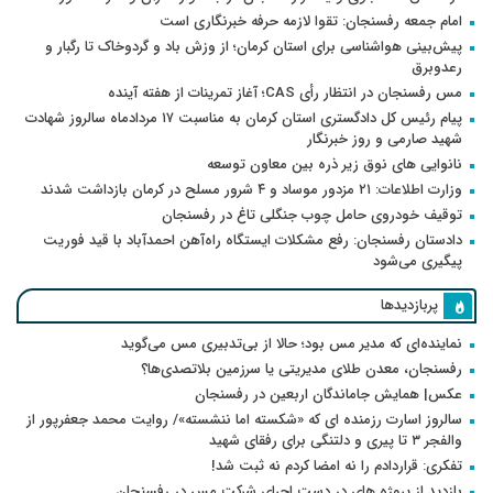
امام جمعه رفسنجان: تقوا لازمه حرفه خبرنگاری است
پیش‌بینی هواشناسی برای استان کرمان؛ از وزش باد و گردوخاک تا رگبار و
رعدوبرق
مس رفسنجان در انتظار رأی CAS؛ آغاز تمرینات از هفته آینده
پیام رئیس کل دادگستری استان کرمان به مناسبت ۱۷ مردادماه سالروز شهادت
شهید صارمی و روز خبرنگار
نانوایی های نوق زیر ذره بین معاون توسعه
وزارت اطلاعات: ۲۱ مزدور موساد و ۴ شرور مسلح در کرمان بازداشت شدند
توقیف خودروی حامل چوب جنگلی تاغ در رفسنجان
دادستان رفسنجان: رفع مشکلات ایستگاه راه‌آهن احمدآباد با قید فوریت
پیگیری می‌شود
پربازدیدها
نماینده‌ای که مدیر مس بود؛ حالا از بی‌تدبیری مس می‌گوید
رفسنجان، معدن طلای مدیریتی یا سرزمین بلاتصدی‌ها؟
عکس| همایش جاماندگان اربعین در رفسنجان
سالروز اسارت رزمنده ای که «شکسته اما ننشسته»/ روایت محمد جعفرپور از
والفجر ۳ تا پیری و دلتنگی برای رفقای شهید
تفکری: قراردادم را نه امضا کردم نه ثبت شد!
بازدید از پروژه های در دست اجرای شرکت مس در رفسنجان