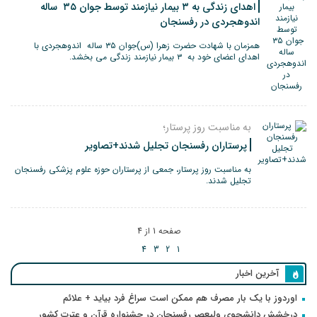
اهدای زندگی به ۳ بیمار نیازمند توسط جوان ۳۵ ساله
اندوهجردی در رفسنجان
همزمان با شهادت حضرت زهرا (س)جوان ۳۵ ساله اندوهجردی با
اهدای اعضای خود به ۳ بیمار نیازمند زندگی می بخشد.
به مناسبت روز پرستار؛
پرستاران رفسنجان تجلیل شدند+تصاویر
به مناسبت روز پرستار، جمعی از پرستاران حوزه علوم پزشکی رفسنجان
تجلیل شدند.
صفحه 1 از 4
4
3
2
1
آخرین اخبار
اوردوز با یک بار مصرف هم ممکن است سراغ فرد بیاید + علائم
درخشش دانشجوی ولیعصر رفسنجان در جشنواره قرآن و عترت کشور