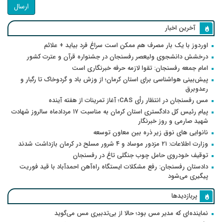
ارسال
آخرین اخبار
اوردوز با یک بار مصرف هم ممکن است سراغ فرد بیاید + علائم
درخشش دانشجوی ولیعصر رفسنجان در جشنواره قرآن و عترت کشور
امام جمعه رفسنجان: تقوا لازمه حرفه خبرنگاری است
پیش‌بینی هواشناسی برای استان کرمان؛ از وزش باد و گردوخاک تا رگبار و
رعدوبرق
مس رفسنجان در انتظار رأی CAS؛ آغاز تمرینات از هفته آینده
پیام رئیس کل دادگستری استان کرمان به مناسبت ۱۷ مردادماه سالروز شهادت
شهید صارمی و روز خبرنگار
نانوایی های نوق زیر ذره بین معاون توسعه
وزارت اطلاعات: ۲۱ مزدور موساد و ۴ شرور مسلح در کرمان بازداشت شدند
توقیف خودروی حامل چوب جنگلی تاغ در رفسنجان
دادستان رفسنجان: رفع مشکلات ایستگاه راه‌آهن احمدآباد با قید فوریت
پیگیری می‌شود
پربازدیدها
نماینده‌ای که مدیر مس بود؛ حالا از بی‌تدبیری مس می‌گوید