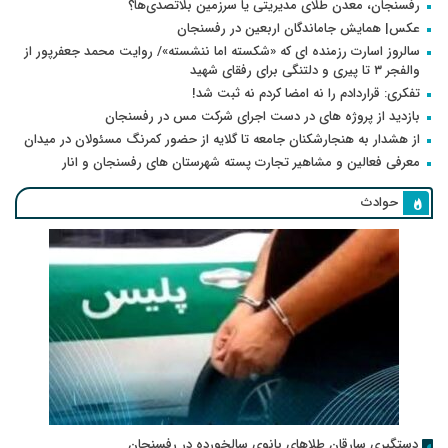
رفسنجان، معدن طلای مدیریتی یا سرزمین بلاتصدی‌ها؟
عکس| همایش جاماندگان اربعین در رفسنجان
سالروز اسارت رزمنده ای که «شکسته اما ننشسته»/ روایت محمد جعفرپور از
والفجر ۳ تا پیری و دلتنگی برای رفقای شهید
تفکری: قراردادم را نه امضا کردم نه ثبت شد!
بازدید از پروژه های در دست اجرای شرکت مس در رفسنجان
از هشدار به هنجارشکنان جامعه تا گلایه از حضور کمرنگ مسئولان در میدان
معرفی فعالین و مشاهیر تجارت پسته شهرستان های رفسنجان و انار
حوادث
دستگیری سارقان طلاهای بانوی سالخورده در رفسنجان