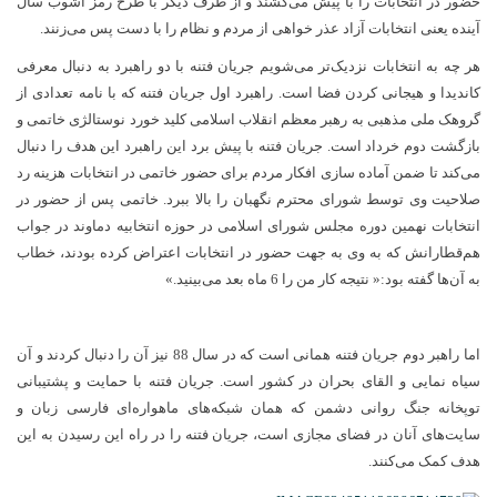
حضور در انتخابات را با پیش می‌کشند و از طرف دیگر با طرح رمز آشوب سال
آینده یعنی انتخابات آزاد عذر خواهی از مردم و نظام را با دست پس می‌زنند.
هر چه به انتخابات نزدیک‌تر می‌شویم جریان فتنه با دو راهبرد به دنبال معرفی
کاندیدا و هیجانی کردن فضا است. راهبرد اول جریان فتنه که با نامه تعدادی از
گروهک ملی مذهبی به رهبر معظم انقلاب اسلامی کلید خورد نوستالژی خاتمی و
بازگشت دوم خرداد است. جریان فتنه با پیش برد این راهبرد این هدف را دنبال
می‌کند تا ضمن آماده سازی افکار مردم برای حضور خاتمی در انتخابات هزینه رد
صلاحیت وی توسط شورای محترم نگهبان را بالا ببرد. خاتمی پس از حضور در
انتخابات نهمین دوره مجلس شورای اسلامی در حوزه انتخابیه دماوند در جواب
هم‌قطارانش که به وی به جهت حضور در انتخابات اعتراض کرده بودند، خطاب
به آن‌ها گفته بود:« نتیجه کار من را 6 ماه بعد می‌بینید.»
اما راهبر دوم جریان فتنه همانی است که در سال 88 نیز آن را دنبال کردند و آن
سیاه نمایی و القای بحران در کشور است. جریان فتنه با حمایت و پشتیبانی
توپخانه جنگ روانی دشمن که همان شبکه‌های ماهواره‌ای فارسی زبان و
سایت‌های آنان در فضای مجازی است، جریان فتنه را در راه این رسیدن به این
هدف کمک می‌کنند.