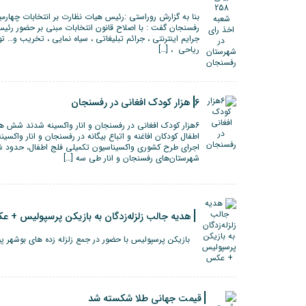
بنا به گزارش روراستی :رئیس هیات نظارت بر انتخابات چهارم
رفسنجان گفت : با اصلاح قانون انتخابات مبنی بر حضور رئ
جرایم اینترنتی ، جرائم تبلیغاتی ، سیاه نمایی ، تخریب و…
ریاحی ، […]
6هزار کودک افغانی در رفسنجان
6هزار کودک افغانی در رفسنجان و انار واکسینه شدند شش ه
اطفال کودکان افاغنه و اتباع بیگانه در رفسنجان و انار واکسین
اجرای طرح کشوری واکسیناسیون تکمیلی فلج اطفال‌، حدود ش
شهرستان‌های رفسنجان و انار طی سه […]
هدیه جالب زلزله‌زدگان به بازیکن پرسپولیس + 
بازیکن پرسپولیس با حضور در جمع زلزله زده های بوشهر پیراهن شماره ۱۳ از 
قیمت جهانی طلا شکسته شد