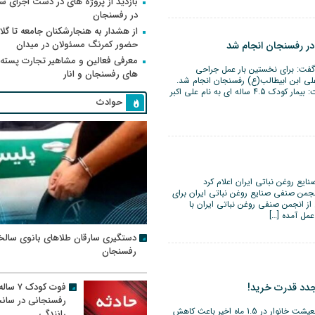
بازدید از پروژه های در دست اجرای
در رفسنجان
از هشدار به هنجارشکنان جامعه تا گلای
حضور کمرنگ مسئولان در میدان
معرفی فعالین و مشاهیر تجارت پسته
ت: برای نخستین بار عمل جراحی
های رفسنجان و انار
ک 4 ساله در بیمارستان علی ابن ابیطالب(ع) رفسنجان انجام شد.
عبدالحمید عمویی در این رابطه به خبرنگار مهر اظهار داشت: بیمار کودک 4.5 ساله ای به نام علی اکبر
حوادث
ایران اعلام کرد
نفی صنایع روغن نباتی ایران برای
از انجمن صنفی روغن نباتی ایران با
مل آمده […]
دستگیری سارقان طلاهای بانوی سالخ
رفسنجان
فوت کودک ۷ سال
جدد قدرت خرید!
رفسنجانی در سان
خبرگزاری مهر-گروه اقتصادی: افزایش یکباره قیمت‌ها در سبد معیشت خانوار در 1.5 ماه اخیر باعث کاهش
رانندگی