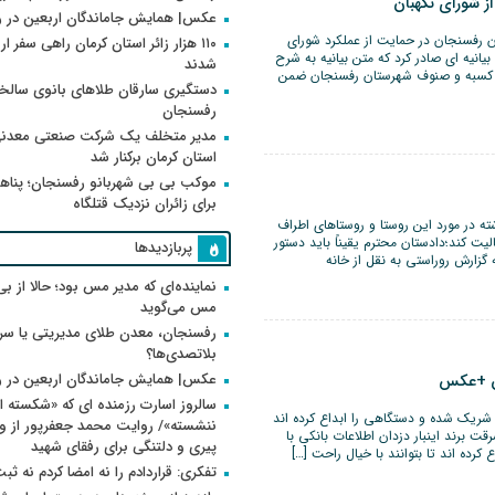
ز شورای نگهبان
عکس| همایش جاماندگان اربعین در 
ن رفسنجان در حمایت از عملکرد شورای
۱۱۰ هزار زائر استان کرمان راهی سفر ا
انیه ای صادر کرد که متن بیانیه به شرح
شدند
ن ، کسبه و صنوف شهرستان رفسنجان ضمن
دستگیری سارقان طلاهای بانوی سالخو
رفسنجان
مدیر متخلف یک شرکت صنعتی معدنی
استان کرمان برکنار شد
موکب بی بی شهربانو رفسنجان؛ پناه
برای زائران نزدیک قتلگاه
ته در مورد این روستا و روستاهای اطراف
یت کند؛دادستان محترم یقیناً باید دستور
پربازدیدها
گزارش روراستی به نقل از خانه
نماینده‌ای که مدیر مس بود؛ حالا از بی
مس می‌گوید
رفسنجان، معدن طلای مدیریتی یا سر
بلاتصدی‌ها؟
عکس| همایش جاماندگان اربعین در 
ران +عکس
سالروز اسارت رزمنده ای که «شکسته ام
ر شریک شده و دستگاهی را ابداع کرده اند
رقت برند اینبار دزدان اطلاعات بانکی با
پیری و دلتنگی برای رفقای شهید
رده اند تا بتوانند با خیال راحت […]
تفکری: قراردادم را نه امضا کردم نه ثب