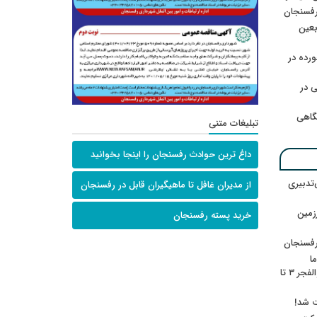
رفسنجان
ربعین
رده در
 در
گاهی
تبلیغات متنی
داغ ترین حوادث رفسنجان را اینجا بخوانید
‌تدبیری
از مدیران غافل تا ماهیگیران قابل در رفسنجان
زمین
خرید پسته رفسنجان
رفسنجان
ا
ننشسته»/ روایت محمد جعفرپور از والفجر ۳ تا
ت شد!