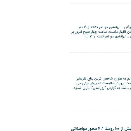
بر اثر سرعت زیاد و ترکیدگی لاستیک خودروی تویوتا در محور ریگان ـ ایرانشهر دو نفر کشته و 19 نفر
ان اظهار داشت: ساعت چهار صبح امروز بر
رانشهر دو نفر کشته و ۱۹ […]
بم به عنوان شاخص ترین بنای تاریخی
است این در حالیست که پیش بینی می
باشد. به گزارش “روراستی”، باران شدید
۳۵۰ خانوار روستایی در سیلاب / امدادرسانی به بیش از ۱۰۰ روستا / ۴ محور مواصلاتی