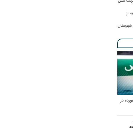
 شرکت مس
ه از
 شهرستان
ورده در
ه
حه