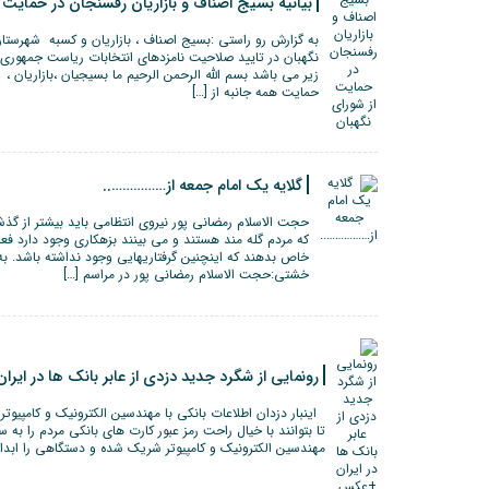
بیانیه بسیج اصناف و بازاریان رفسنجان در حمایت ا
به گزارش رو راستی :بسیج اصناف ، بازاریان و کسبه شهرستا
نگهبان در تایید صلاحیت نامزدهای انتخابات ریاست جمهوری بی
زیر می باشد بسم الله الرحمن الرحیم ما بسیجیان ،بازاریا
حمایت همه جانبه از […]
گلایه یک امام جمعه از……………..
حجت الاسلام رمضانی پور نیروی انتظامی باید بیشتر از گذش
که مردم گله مند هستند و می بینند بزهکاری وجود دارد فعال
خاص بدهند که اینچنین گرفتاریهایی وجود نداشته باشد. به 
خشتی:حجت الاسلام رمضانی پور در مراسم […]
رونمایی از شگرد جدید دزدی از عابر بانک ها در ای
اینبار دزدان اطلاعات بانکی با مهندسین الکترونیک و کامپیوت
تا بتوانند با خیال راحت رمز عبور کارت های بانکی مردم را به س
مهندسین الکترونیک و کامپیوتر شریک شده و دستگاهی را ابداع ک