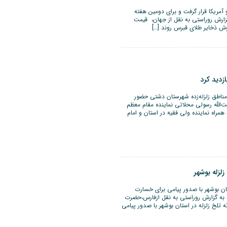
آمریکا قرار گرفت و برای دومین هفته
به محدوده ۱۴۳۸ دلار رسید. به گزارش روراستی به نقل از جهان، قیمت
روش ذخایر طلای قبرس روند […]
زدید کرد
 مناطق زلزله‌زده شهرستان دشتی حضور
ت‌الله رسولی محلاتی نماینده مقام معظم
همراه نماینده ولی فقیه در استان و امام
لزله بوشهر
تان بوشهر با صدور پیامی برای خسارت
. به گزارش روراستی به نقل ازفارس،حضرت
 تلخ زلزله در استان بوشهر با صدور پیامی