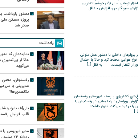
قدرت خرید کارگران شده است به نحوی که حداقل دستمزد 389هزار تومانی سال 91در خوشبینانه‌ترین
 به گزارش خبرنگار مهر، افزایش حداقل
دستور بازداشت پیم
پروژه مسکن ملی 
صادر شد
یادداشت
نماینده‌ای که مدی
لیت هواپیما در پروازهای داخلی با دستورالعمل متولی
حالا از بی‌تدبیری
نوع هوایی محتاط کرد و حالا با احتمال
 دور از انتظار نیست. به نقل […]
می‌گوید
رفسنجان، معدن ط
مدیریتی یا سرزمی
بلاتصدی‌ها؟
زی شهرستان رفسنجان گفت: 80 درصد باغ‌های کشاورزی و پسته شهرستان رفسنجان
زارش روراستی : رضا بمانی در رفسنجان با
 از سال 76 باغ‌های شهرستان را تهدید می‌کند، اظهار داشت:
پلی‌آف نابرابر؛ شل
…]
قلب فوتبال رفسن
مدیر غیربومی با د
روزانه ۲۳ میل