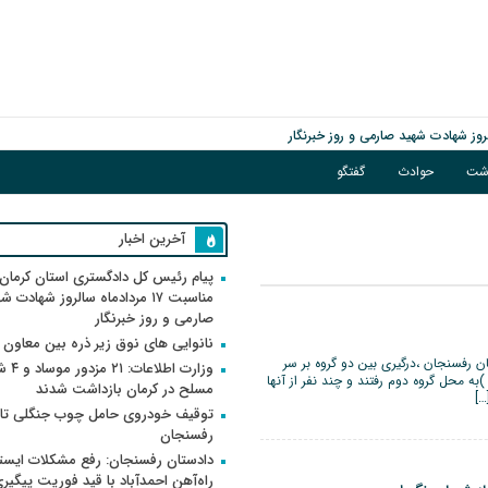
اشت
حوادث
گفتگو
آخرین اخبار
پیام رئیس کل دادگستری استان کرمان 
مناسبت ۱۷ مردادماه سالروز شهادت ش
صارمی و روز خبرنگار
نانوایی های نوق زیر ذره بین معاون
ن رفسنجان ،درگیری بین دو گروه بر سر
وزارت اطلاعات
ه محل گروه دوم رفتند و چند نفر از آنها
مسلح در کرمان بازداشت شدند
…]
توقیف خودروی حامل چوب جنگلی تاغ
رفسنجان
دادستان رفسنجان: رفع مشکلات ایست
راه‌آهن احمدآباد با قید فوریت پیگیر