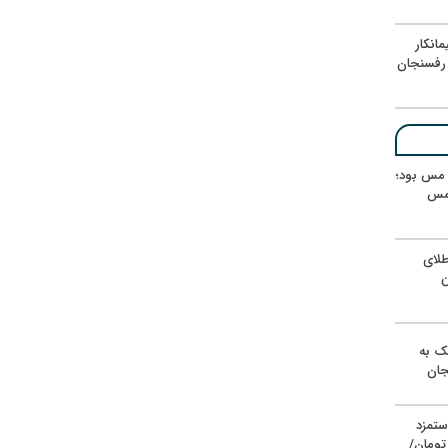
انکار
رفسنجان
ر مس بود؛
 مس
لای
ن
یک به
جان
ستمزد
یون تومان/