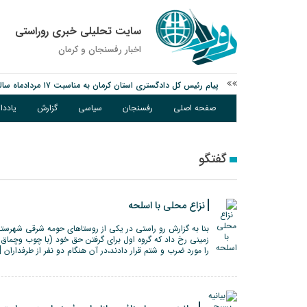
سایت تحلیلی خبری روراستی
اخبار رفسنجان و كرمان
پیام رئیس کل دادگستری استان کرمان به مناسبت ۱۷ مردادماه سالروز شهادت شهید صارمی و روز خبرنگار
نانوایی های نوق زیر ذره بین معاون توسعه
صفحه اصلی
رفسنجان
سیاسی
گزارش
یادد
وزارت اطلاعات: ۲۱ مزدور موساد و ۴ شرور مسلح در کرمان بازداشت شدند
گفتگو
نزاع محلی با اسلحه
بنا به گزارش رو راستی در یکی از روستاهای حومه شرقی شهرستا
زمینی رخ داد که گروه اول برای گرفتن حق خود (با چوب وچماق )ب
را مورد ضرب و شتم قرار دادند،در آن هنگام دو نفر از طرفداران [