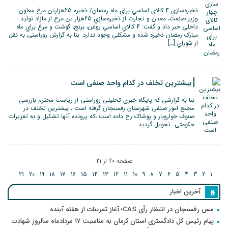
ذخيره‌سازي 4 کالاي اساسي براي ماه رمضان/ ذخيره 25هزارتن مرغ معاون
وزير صنعت، معدن و تجارت از ذخيره‌سازي 25هزار تن مرغ از مازاد توليد
داخلي خبر داد و گفت: 4 کالاي اساسي روغن، برنج، گوشت و مرغ براي ماه
مبارک رمضان ذخيره‌ شده و مشکلي وجود ندارد. بنا به گزارش روراستی به نقل
از شوراي […]
بیشترین تخلف در کدام واحد صنفی است
بنا به گزارشی که پایگاه خبری تحلیلی روراستی از ریاست محترم بازرسی
مجمع امور صنفی شهرستان رفسنجان گرفته است ، بیشترین تخلف در
صنوف خواروبار و پوشاک رخ داده است ،که پرونده آنها تشکیل و به تعزیرات
حکومتی تحویل گردید.
صفحه 20 از 21
21
20
19
18
17
16
15
14
13
12
11
10
9
8
7
6
5
4
3
2
1
آخرین اخبار
مس رفسنجان در انتظار رأی CAS؛ آغاز تمرینات از هفته آینده
پیام رئیس کل دادگستری استان کرمان به مناسبت ۱۷ مردادماه سالروز شهادت