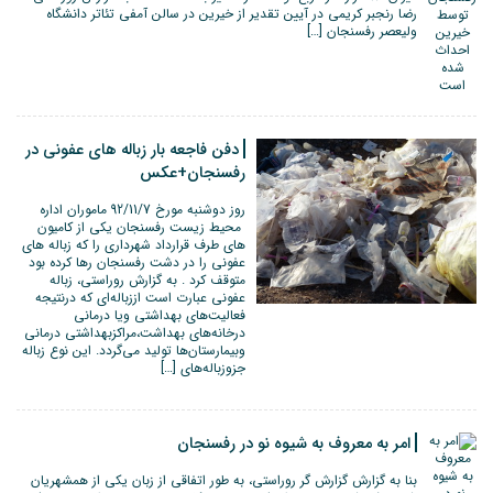
رضا رنجبر کریمی در آیین تقدیر از خیرین در سالن آمفی تئاتر دانشگاه
ولیعصر رفسنجان […]
دفن فاجعه بار زباله های عفونی در
رفسنجان+عکس
روز دوشنبه مورخ 92/11/7 ماموران اداره
محیط زیست رفسنجان یکی از کامیون
های طرف قرارداد شهرداری را که زباله های
عفونی را در دشت رفسنجان رها کرده بود
متوقف کرد . به گزارش روراستی، زباله
عفونی عبارت است اززباله‌ای که درنتیجه
فعالیت‌های بهداشتی ویا درمانی
درخانه‌های بهداشت،مراکزبهداشتی درمانی
وبیمارستان‌ها تولید می‌گردد. این نوع زباله
جزوزباله‌های […]
امر به معروف به شیوه نو در رفسنجان
بنا به گزارش گزارش گر روراستی، به طور اتفاقی از زبان یکی از همشهریان