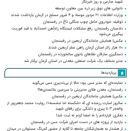
شهید صارمی و روز خبرنگار
نانوایی های نوق زیر ذره بین معاون توسعه
وزارت اطلاعات: ۲۱ مزدور موساد و ۴ شرور مسلح در کرمان بازداشت شدند
توقیف خودروی حامل چوب جنگلی تاغ در رفسنجان
دادستان رفسنجان: رفع مشکلات ایستگاه راه‌آهن احمدآباد با قید فوریت
پیگیری می‌شود
عکس| همایش جاماندگان اربعین در رفسنجان
۱۱۰ هزار زائر استان کرمان راهی سفر اربعین شدند
دستگیری سارقان طلاهای بانوی سالخورده در رفسنجان
مدیر متخلف یک شرکت صنعتی معدنی در استان کرمان برکنار شد
پربازدیدها
نماینده‌ای که مدیر مس بود؛ حالا از بی‌تدبیری مس می‌گوید
رفسنجان، معدن طلای مدیریتی یا سرزمین بلاتصدی‌ها؟
عکس| همایش جاماندگان اربعین در رفسنجان
سالروز اسارت رزمنده ای که «شکسته اما ننشسته»/ روایت محمد جعفرپور از
والفجر ۳ تا پیری و دلتنگی برای رفقای شهید
تفکری: قراردادم را نه امضا کردم نه ثبت شد!
بازدید از پروژه های در دست اجرای شرکت مس در رفسنجان
از هشدار به هنجارشکنان جامعه تا گلایه از حضور کمرنگ مسئولان در میدان