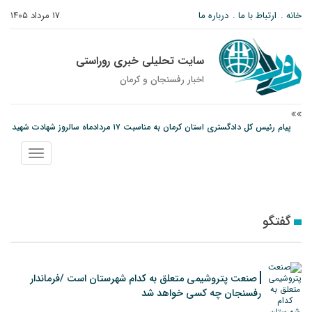
خانه
ارتباط با ما
درباره ما
۱۷ مرداد ۱۴۰۵
سایت تحلیلی خبری روراستی
اخبار رفسنجان و كرمان
پیام رئیس کل دادگستری استان کرمان به مناسبت ۱۷ مردادماه سالروز شهادت شهید
صارمی و روز خبرنگار
نمایش
نانوایی های نوق زیر ذره بین معاون توسعه
منو
مس رفسنجان در انتظار رأی CAS؛ آغاز تمرینات از هفته آینده
گفتگو
صنعت پتروشیمی متعلق به کدام شهرستان است /فرماندار
رفسنجان چه کسی خواهد شد