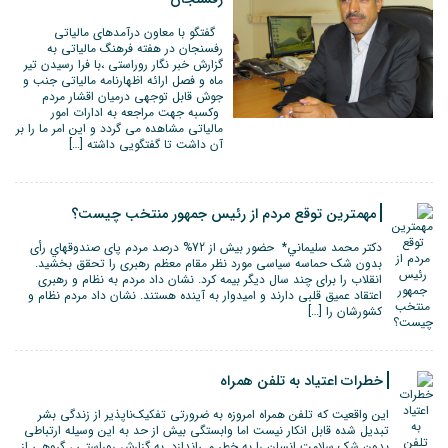
گفتگو با معاون درآمدهای مالیاتی
رفسنجان در هفته فرهنگ مالیاتی به
گزارش خبر نگار روراستی ،با فرا رسیدن تیر
ماه و فصل ارائه اظهارنامه مالیاتی جنب و
جوش قابل توجهی درمیان اقشار مردم
وکسبه جهت مراجعه به ادارات امور
مالیاتی مشاهده می گردد و این امر ما را بر
آن داشت تا گفتگویی داشته […]
مهمترین توقع مردم از رئیس جمهور منتخب چیست؟
دكتر محمد سليماني* حضور بیش از 72% درصد مردم پای صندوقهاي رأی
بدون شک حماسه سیاسی مورد نظر مقام معظم رهبری را تحقق بخشید.
انقلاب را برای چند سال دیگر بیمه کرد. نشان داد مردم به نظام و رهبری
اعتقاد عمیق قلبی دارند و امیدوار به آینده هستند. نشان داد مردم نظام و
کشورشان را […]
خطرات اعتیاد به تلفن همراه
این واقعیت که تلفن همراه امروزه به ضرورتی تفکیک‌ناپذیر از زندگی بشر
تبدیل شده قابل انکار نیست اما وابستگی بیش از حد به این وسیله ارتباطی
بدون شک سلامت انسان را به خطر می‌اندازد. به گزارش روراستی ، گروهی از