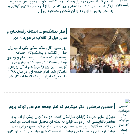
شنیدم که شخصی در بازار رفسنجان به تکلیف خود در مورد امر به معروف
اینگونه عمل می کند . ما نشانی این کاسب را از آن خانم مشتری گرفتیم و
به محل رفتیم تا این که با آن شخص مصاحبه ای […]
نظر پیشکسوت اصناف رفسنجان و
مبارز قبل از انقلاب در مورد 9 دی
روراستی: آقای ملک ملکی یکی از مبارزان
قبل از انقلاب و پیشکسوتان اصناف
رفسنجان که همیشه در خط امام و رهبری
بوده و هستند در مورد 9 دی چنین می
گویند . این روز (9 دی) هم از آن روزهای
ماندگار شد، امام خامنه ای، در سال 1388
ملت بزرگ ایران در یک انتخابات تاریخی
[…]
حسین مرعشی: فکر میکردم که نماز جمعه هم نمی توانم بروم
دبیرکل سابق حزب کارگزاران سازندگی گفت: دولت کنونی بیش از اندازه با
عناصر ناشایستی که از دولت قبلی به بدنه ان تحمیل شده است، مباشرت
می کند. به گزارش روراستی ،حسین مرعشی عنوان کرد: هیچ دولتی نمی
تواند فراجناحی باشد اما می تواند از شخصیت های فراجناحی که برای کاری