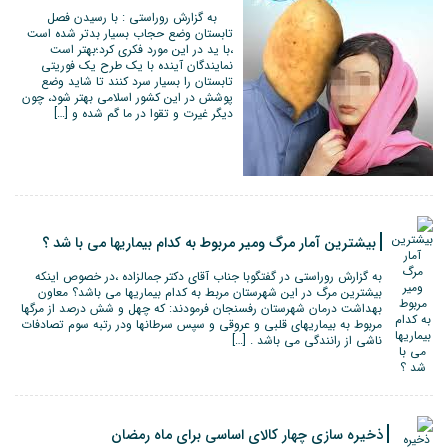
به گزارش روراستی : با رسیدن فصل
تابستان وضع حجاب بسیار بدتر شده است
،با ید در این مورد فکری کرد؛بهتر است
نمایندگان آینده با یک طرح یک فوریتی
تابستان را بسیار سرد کنند تا شاید وضع
پوشش در این کشور اسلامی بهتر شود، چون
دیگر غیرت و تقوا در ما گم شده و […]
بیشترین آمار مرگ ومیر مربوط به کدام بیماریها می با شد ؟
به گزارش روراستی در گفتگوبا جناب آقای دکتر جمالزاده ،در خصوص اینکه
بیشترین مرگ در این شهرستان مربط به کدام بیماریها می باشد؟ معاون
بهداشت درمان شهرستان رفسنجان فرمودند: که چهل و شش درصد از مرگها
مربوط به بیماریهای قلبی و عروقی و سپس سرطانها ودر رتبه سوم تصادفات
ناشی از رانندگی می باشد . […]
ذخیره سازی چهار کالای اساسی برای ماه رمضان