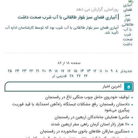
روراستی گزارش می دهد
آبیاری فضای سبز بلوار طالقانی با آب شرب صحت داشت
آبیاری فضای سبز بلوار طالقانی با آب شرب بود که توسط کارشناسان اداره آب
تأیید شد.
صفحه 18 از 86
جدیدتر
8
9
10
11
12
13
14
15
16
17
18
19
20
21
22
23
24
25
26
27
28
قدیمی تر
آخرین اخبار
توقیف خودروی حامل چوب جنگلی تاغ در رفسنجان
دادستان رفسنجان: رفع مشکلات ایستگاه راه‌آهن احمدآباد با قید فوریت
پیگیری می‌شود
عکس| همایش جاماندگان اربعین در رفسنجان
۱۱۰ هزار زائر استان کرمان راهی سفر اربعین شدند
دستگیری سارقان طلاهای بانوی سالخورده در رفسنجان