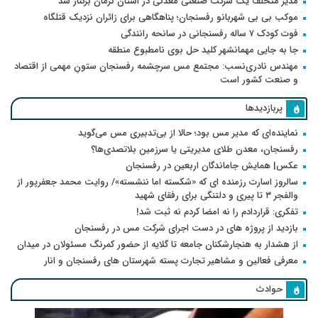
مدیر متخلف یک شرکت صنعتی معدنی در استان کرمان برکنار شد
موکب بی بی شهربانو رفسنجان؛ پناهگاهی برای زائران نزدیک قتلگاه
فوت کودک ۷ ساله رفسنجانی در سانحه رانندگی
جا به جایی مهمانشهر کلید حل بوی نامطبوع منطقه
مهندس نادری‌نسب: مجتمع مس سرچشمه رفسنجان ستونِ مهمی از اقتصاد
و صنعت کشور است
پربازدیدها
نماینده‌ای که مدیر مس بود؛ حالا از بی‌تدبیری مس می‌گوید
رفسنجان، معدن طلای مدیریتی یا سرزمین بلاتصدی‌ها؟
عکس| همایش جاماندگان اربعین در رفسنجان
سالروز اسارت رزمنده ای که «شکسته اما ننشسته»/ روایت محمد جعفرپور از
والفجر ۳ تا پیری و دلتنگی برای رفقای شهید
تفکری: قراردادم را نه امضا کردم نه ثبت شد!
بازدید از پروژه های در دست اجرای شرکت مس در رفسنجان
از هشدار به هنجارشکنان جامعه تا گلایه از حضور کمرنگ مسئولان در میدان
معرفی فعالین و مشاهیر تجارت پسته شهرستان های رفسنجان و انار
حوادث