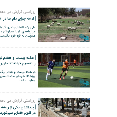
روراستی گزارش می دهد
ادامه چرای دام ها در
علی رغم انتشار چندین گزا
هزارواحدی، گویا مسؤولان د
همچنان به قوه خود باقی‌ست
هفته بیست و هفتم لیگ
را تقسیم کردند+تصاویر
در هفته بیست و هفتم لیگ ب
ورزشگاه شهدای صنعت مس به
رضایت دادند.
روراستی گزارش می دهد
پیداشدن یکی از ریشه
در گلوی فضای سبزشهرد