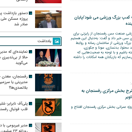
دستور بازداشت پیم
کمپ بزرگ ورزشی می شود/پایان
پروژه مسکن ملی 
صادر شد
رزشی صنعت مس رفسنجان از رایزنی برای
مس خبر داد و گفت: به‌دنبال این هستیم
یادداشت
بزرگ ورزشی از ساختمان رسانه و روابط
د محتوا، بدنسازی، سونا و جکوزی،
نماینده‌ای که مدی
ته باشیم و با توجه به صحبت‌هایی که
ازیم که بازیکنان همه امکانات را داشته
حالا از بی‌تدبیری
می‌گوید
رفسنجان، معدن ط
مدیریتی یا سرزمی
:
بلاتصدی‌ها؟
تاح و کلنگ زنی ۵ طرح بخش مرکزی رفسنجان به
ویر
پلی‌آف نابرابر؛ شل
ناسبت هفته دولت ۵ پروژه عمرانی بخش مرکزی رفسنجان افتتاح و
قلب فوتبال رفسن
مدیر غیربومی با د
روزانه ۲۳ میل