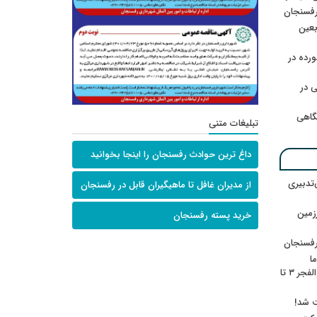
رفسنجان
ربعین
رده در
 در
گاهی
تبلیغات متنی
داغ ترین حوادث رفسنجان را اینجا بخوانید
‌تدبیری
از مدیران غافل تا ماهیگیران قابل در رفسنجان
زمین
خرید پسته رفسنجان
رفسنجان
ا
ننشسته»/ روایت محمد جعفرپور از والفجر ۳ تا
ت شد!