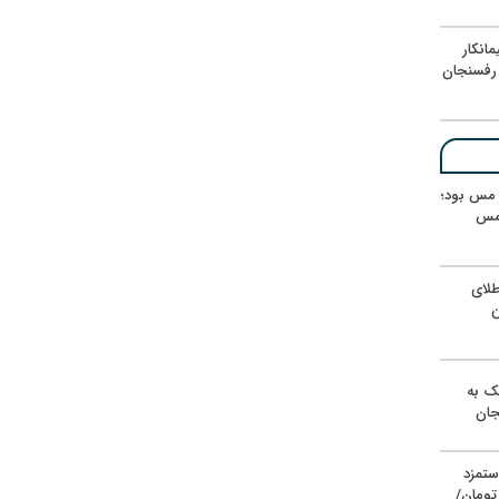
انکار
رفسنجان
ر مس بود؛
 مس
لای
ن
یک به
جان
ستمزد
یون تومان/