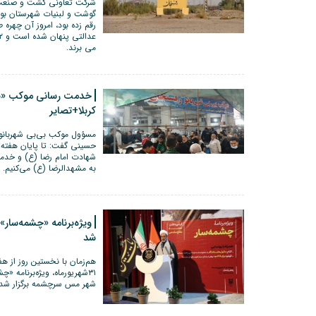
شرکت تعاونی کشت و صنعت 
گوشت و لبنیات شهرستان بود 
رقم زده بود، امروز آن چهره ط
می برند.
خدمت رسانی موکب «بی 
کربلا+تصایر
مسؤول موکب بی‌بی شهربانو
حسینی گفت: تا پایان هفته ج
شهادت امام رضا (ع) و خدمت
به مشهدالرضا (ع) می‌کنیم.
ویژه‌برنامه «چشمه‌سار»
‌شد
هم‌زمان با نخستین روز از ه
۳۱شهریورماه، ویژه‌برنامه 
شهر مس سرچشمه برگزار ‌شد.