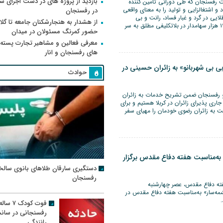
بازدید از پروژه های در دست اجرای
رفسنجان که طی دورانی تأمین کننده
و اشتغالزایی و تولید را به معنای واقعی
در رفسنجان
لایی در گرد و غبار فساد، رانت و بی
از هشدار به هنجارشکنان جامعه تا گلای
عدالتی پنهان شده است و ۱۲ هزار سهامدار در بلاتکلیفی مطلق به سر
حضور کمرنگ مسئولان در میدان
معرفی فعالین و مشاهیر تجارت پسته
های رفسنجان و انار
بی شهربانو» به زائران حسینی در
حوادث
 رفسنجان ضمن تشریح خدمات به زائران
اری پذیرای زائران در کربلا هستیم و برای
 به زائران رضوی خودمان را مهیای سفر
 به‌مناسبت هفته دفاع مقدس برگزار
دستگیری سارقان طلاهای بانوی سالخ
رفسنجان
فته دفاع مقدس، عصر چهارشنبه
«چشمه‌سار» به‌مناسبت هفته دفاع مقدس در
فوت کودک ۷ سال
رفسنجانی در سان
رانندگی