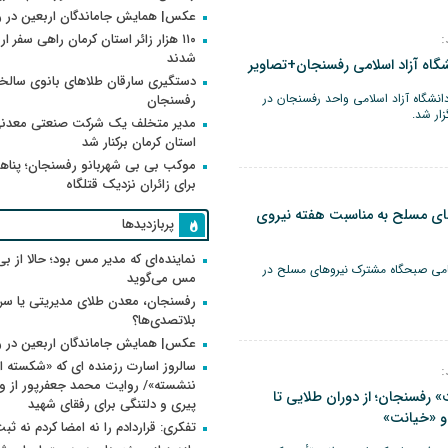
عکس| همایش جاماندگان اربعین در 
:
۱۱۰ هزار زائر استان کرمان راهی سفر ا
شدند
گاه آزاد اسلامی رفسنجان+تصاویر
دستگیری سارقان طلاهای بانوی سالخو
انشگاه آزاد اسلامی واحد رفسنجان در
رفسنجان
ار شد.
مدیر متخلف یک شرکت صنعتی معدنی
استان کرمان برکنار شد
موکب بی بی شهربانو رفسنجان؛ پناه
برای زائران نزدیک قتلگاه
ی مسلح به مناسبت هفته نیروی
پربازدیدها
نماینده‌ای که مدیر مس بود؛ حالا از بی
امی صبحگاه مشترک نیروهای مسلح در
مس می‌گوید
رفسنجان، معدن طلای مدیریتی یا سر
بلاتصدی‌ها؟
عکس| همایش جاماندگان اربعین در 
سالروز اسارت رزمنده ای که «شکسته ام
:
رفسنجان؛ از دوران طلایی تا
پیری و دلتنگی برای رفقای شهید
 و «خیانت»
تفکری: قراردادم را نه امضا کردم نه ثب