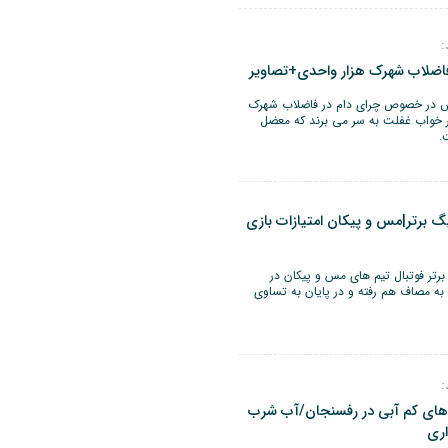
:
 فاضلاب شهرک هزار واحدی+تصاویر
رش در خصوص چرای دام در فاضلاب شهرک
ر خواب غفلت به سر می برند که معضل
.
 برتر|مس و پیکان امتیازات بازی
رتر فوتبال تیم های مس و پیکان در
 مصاف هم رفته و در پایان به تساوی
:
 های کم آبی در رفسنجان/آب شرب
اری