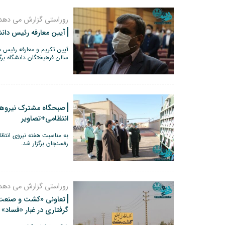
روراستی گزارش می دهد
آیین معارفه رئیس دانش
آیین تکریم و معارفه رئیس د
سالن فرهیختگان دانشگاه برگز
صبحگاه مشترک نیروها
انتظامی+تصاویر
به مناسبت هفته نیروی انتظ
رفسنجان برگزار شد.
روراستی گزارش می دهد
تعاونی «کشت و صنعت» 
گرفتاری در غبار «فساد»