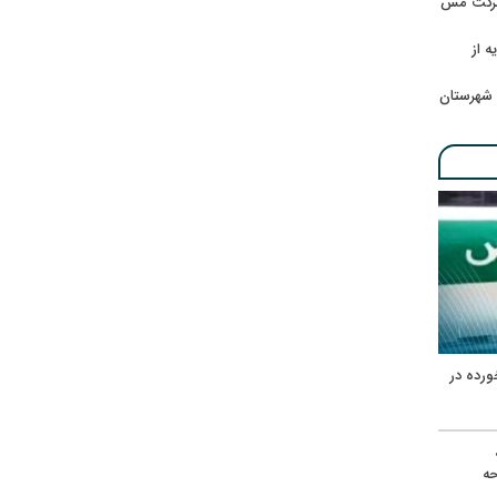
 شرکت مس
ه از
 شهرستان
ورده در
ه
حه