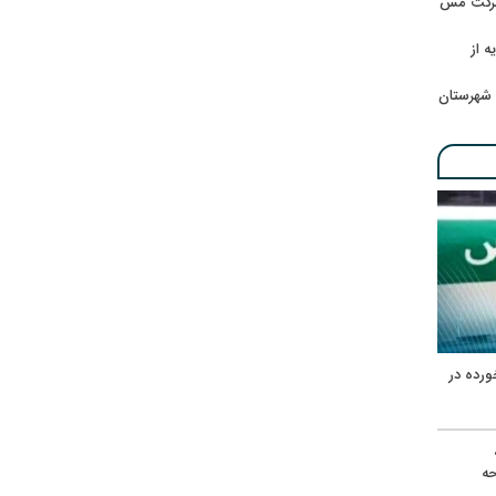
 شرکت مس
ه از
 شهرستان
ورده در
ه
حه