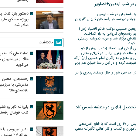
ان در شب اربعین+تصاویر
دستور بازداشت پیم
نبیا رفسنجان در شب اربعین
 جرائم غیرعمد در رفسنجان کاروان گلریزان
پروژه مسکن ملی 
صادر شد
ربعین حسینی موکب خاتم الانبیاء (ص)
ر رفسنجان کاروانی به راه انداخت.
ه‌ای برگزار شد و مردم نذورات اربعینی
یادداشت
کردند.
ارد که برای آزادی این تعداد زندانی بیش از دو
ر ساله در چنین ایامی در کربلای معلی
نماینده‌ای که مدی
ی و معنوی به زائران امام حسین (ع) ارائه
حالا از بی‌تدبیری
یرعمد کرده و در این راستا خیران هم پای
می‌گوید
ش مداحی شور و حال وصف‌ناپذیری را در
رفسنجان، معدن ط
مدیریتی یا سرزمی
بلاتصدی‌ها؟
پلی‌آف نابرابر؛ شل
تحصیل آنلاین در منطقه شمس‌آباد
قلب فوتبال رفسن
اهالی شمس‌آباد رفسنجان و برخی روستاهای مجاور آن بیش از ۴۰ روز است که با قطع آنتن‌‌دهی
موزان و کسب و کار اهالی تأثیرات منفی
مدیر غیربومی با د
روزانه ۲۳ میل