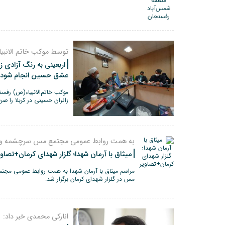
توسط موکب خاتم الانبیا
اربعینی به رنگ آزادی ز
عشق حسین انجام شود 
موکب خاتم‌الانبیاء(ص) رفس
زائران حسینی در کربلا را صر
به همت روابط عمومی مجتمع مس سرچشمه و 
میثاق با آرمان شهدا؛ گلزار شهدای کرمان+تصاوی
مراسم میثاق با آرمان شهدا به همت روابط عمومی 
مس در گلزار شهدای کرمان برگزار شد.
انارکی محمدی خبر داد: