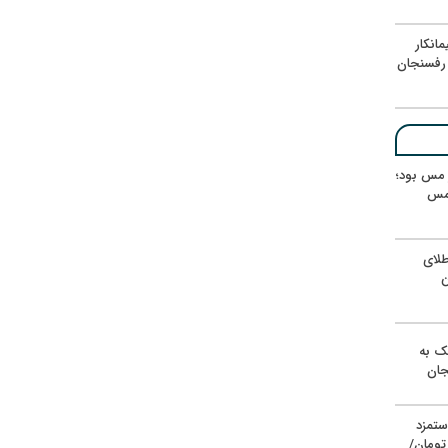
انکار
رفسنجان
ر مس بود؛
 مس
لای
ن
یک به
جان
ستمزد
یون تومان/