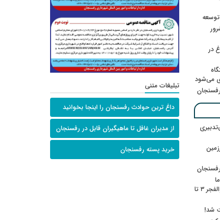
 توسعه
: ۲۱ مزدور موساد و ۴ شرور
 در
گاه
ی می‌شود
تبلیغات متنی
رفسنجان
داغ ترین حوادث رفسنجان را اینجا بخوانید
‌تدبیری
از مدیران غافل تا ماهیگیران قابل در رفسنجان
زمین
خرید پسته رفسنجان
رفسنجان
ا
ننشسته»/ روایت محمد جعفرپور از والفجر ۳ تا
ت شد!