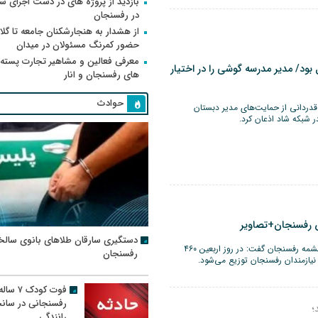
بازدید از پروژه های در دست اجرای
در رفسنجان
از هشدار به هنجارشکنان جامعه تا گلای
حضور کمرنگ مسئولان در میدان
معرفی فعالین و مشاهیر تجارت پسته
بود/ مدیر مدرسه گوشی را در اختیار
های رفسنجان و انار
حوادث
انش‌آموز فقید ۱۱ ساله دیری با قدردانی از حمایت‌های مدیر دبستان
شبکه شاد اذعان کرد.
س رفسنجان+تصاویر
دستگیری سارقان طلاهای بانوی سالخ
مدیر روابط عمومی و امور اجتماعی مجتمع مس سرچشمه رفسنجان گفت: در روز اربعین ۴۶۰
رفسنجان
فوت کودک ۷ سال
رفسنجانی در سان
؛
رانندگی