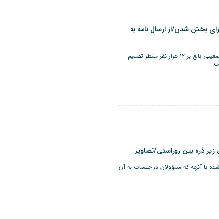
ای بخش شدن/از ارسال نامه به
دهستان رضوان رفسنجان با دارابودن بیش از ۱۰ روستا و جمعیتی بالغ بر ۱۲ هزار نفر منتظر تصمیم
ت.
یر ذره بین روراستی/تصاویر
شده با آنچه که مسؤولان در جلسات به آن