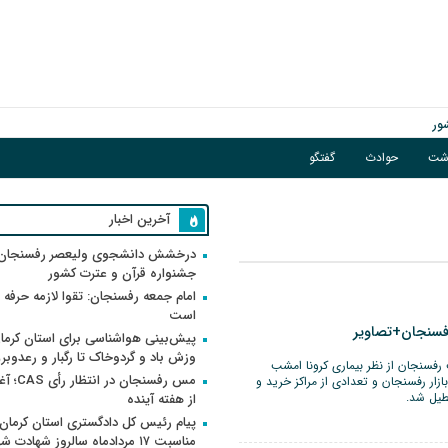
ور
اشت
حوادث
گفتگو
گبار و رعدوبرق
آخرین اخبار
درخشش دانشجوی ولیعصر رفسنجان 
جشنواره قرآن و عترت کشور
امام جمعه رفسنجان: تقوا لازمه حرفه 
است
رفسنجان+تصاویر
پیش‌بینی هواشناسی برای استان کرمان
وزش باد و گردوخاک تا رگبار و رعدوبر
فسنجان از نظر بیماری کرونا امشب
مس رفسنجان 
ط گشت ویژه کووید ۱۹، بازار رفسنجان و تعدادی از مراکز خرید و
طیل شد.
از هفته آینده
پیام رئیس کل دادگستری استان کرمان 
مناسبت ۱۷ مردادماه سالروز شهادت ش