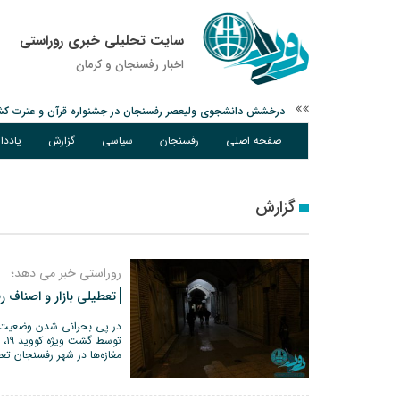
سایت تحلیلی خبری روراستی
اخبار رفسنجان و كرمان
درخشش دانشجوی ولیعصر رفسنجان در جشنواره قرآن و عترت کش
امام جمعه رفسنجان: تقوا لازمه حرفه خبرنگاری است
صفحه اصلی
رفسنجان
سیاسی
گزارش
یادد
پیش‌بینی هواشناسی برای استان کرمان؛ از وزش باد و گردوخاک تا ر
گزارش
روراستی خبر می دهد؛
تعطیلی بازار و اصناف 
در پی بحرانی شدن وضعیت ر
توس
مغازه‌ها در شهر رفسنجان تع