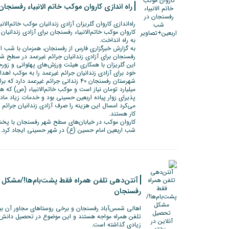
راه اندازی کاروان موکب خاتم الانبیاء رفسنج
راه‌اندازی کاروان گلریزان آزادی زندانیان موکب خاتم‌الا
کاروان موکب خاتم‌الانبیاء رفسنجان برای آزادی زندانیان
به راه انداخت.
به گزارش خبرگزاری فارس از رفسنجان، همزمان با شب ا
رفسنجان برای آزادی زندانیان جرائم غیرعمد در سطح شه
این گلریزان با همکاری هیئت ورزش‌های پهلوانی و زورخان
خود برای آزادی زندانیان جرائم غیرعمد را به موکب اهدا 
شهرستان رفسنجان ۴۰ زندانی جرائم غیرعمد د
میلیارد تومان نیاز است و موکب خاتم‌الانبیاء (ص) که ه
پذیرای زوار پیاده اربعین حسینی بود و خدمات زیاد ماد
می‌کرد امسال این هزینه را صرف آزادی زندانیان جرائم غ
کار هستند.
کاروان موکب در خیابان‌های سطح شهر رفسنجان با پخ
شب اربعین امام حسین (ع) در شهر حسینی ایجاد کرد.
آنتن‌دهی تلفن همراه فقط پشت‌بام‌‌ها!/مشکل 
رفسنجان
تلفن همراه مواجه هستند و این موضوع در تحصیل دانش‌آ
زیادی گذاشته است.