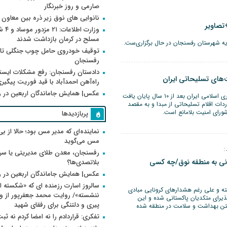
صارمی و روز خبرنگار
نانوایی های نوق زیر ذره بین معاون
تصاویر
وزارت اطلاعات
مسلح در کرمان بازداشت شدند
یه شهرستان رفسنجان در حال برگزاری‌ست.
توقیف خودروی حامل چوب جنگلی تاغ
رفسنجان
دادستان رفسنجان: رفع مشکلات ایست
‌های تسلیحاتی ایران
راه‌آهن احمدآباد با قید فوریت پیگیر
عکس| همایش جاماندگان اربعین در 
محدودیت تسلیحاتی جمهوری اسلامی ایران بعد از ۱۰ سال پایان یافت
ردات اقلام تسلیحاتی از مبدا و به مقصد
پربازدیدها
نماینده‌ای که مدیر مس بود؛ حالا از بی
مس می‌گوید
:
رفسنجان، معدن طلای مدیریتی یا سر
نی به منطقه نوق/چه کسی
بلاتصدی‌ها؟
عکس| همایش جاماندگان اربعین در 
سالروز اسارت رزمنده ای که «شکسته ام
ه و علی رغم هشدارهای کرونایی مبادی
یرای متکدیان پاکستانی شده و این
پیری و دلتنگی برای رفقای شهید
تن بهداشت و سلامت در منطقه شده
تفکری: قراردادم را نه امضا کردم نه ثب