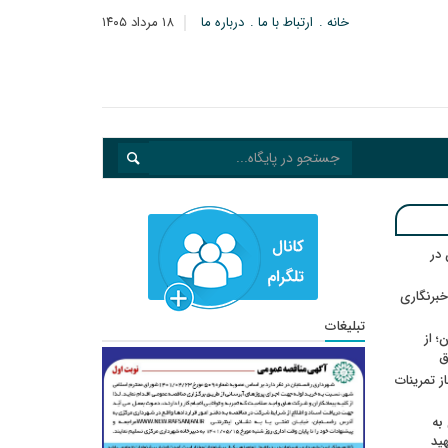
خانه
ارتباط با ما
درباره ما
۱۸ مرداد ۱۴۰۵
در
خبرنگاری
تبلیغات
؛ از
ق
در انتظار رأی CAS؛ آغاز تمرینات
به
هید