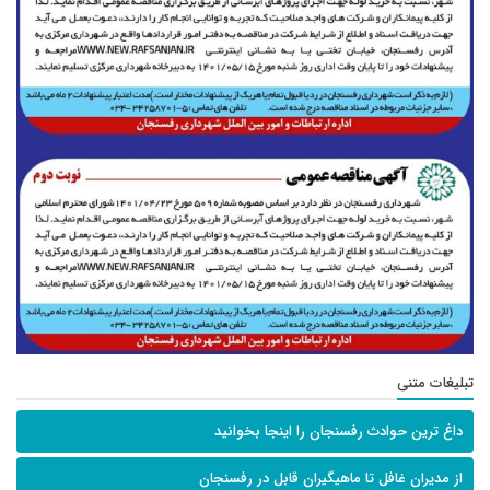
تبلیغات متنی
داغ ترین حوادث رفسنجان را اینجا بخوانید
از مدیران غافل تا ماهیگیران قابل در رفسنجان