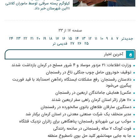
کیلوگرم پسته سرقتی توسط ماموران کلانتی
۱۱این شهرستان خبر داد.
صفحه 17 از 33
جدیدتر
7
8
9
10
11
12
13
14
15
16
17
18
19
20
21
22
23
24
25
26
27
قدیمی تر
آخرین اخبار
وزارت اطلاعات: ۲۱ مزدور موساد و ۴ شرور مسلح در کرمان بازداشت شدند
توقیف خودروی حامل چوب جنگلی تاغ در رفسنجان
دادستان رفسنجان: رفع مشکلات ایستگاه راه‌آهن احمدآباد با قید فوریت
پیگیری می‌شود
عکس| همایش جاماندگان اربعین در رفسنجان
۱۱۰ هزار زائر استان کرمان راهی سفر اربعین شدند
دستگیری سارقان طلاهای بانوی سالخورده در رفسنجان
مدیر متخلف یک شرکت صنعتی معدنی در استان کرمان برکنار شد
موکب بی بی شهربانو رفسنجان؛ پناهگاهی برای زائران نزدیک قتلگاه
فوت کودک ۷ ساله رفسنجانی در سانحه رانندگی
جا به جایی مهمانشهر کلید حل بوی نامطبوع منطقه