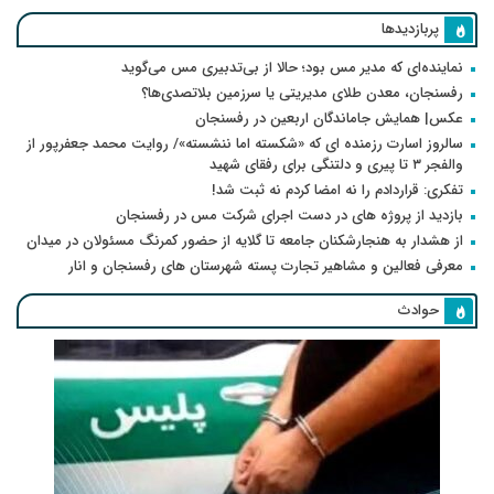
پربازدیدها
نماینده‌ای که مدیر مس بود؛ حالا از بی‌تدبیری مس می‌گوید
رفسنجان، معدن طلای مدیریتی یا سرزمین بلاتصدی‌ها؟
عکس| همایش جاماندگان اربعین در رفسنجان
سالروز اسارت رزمنده ای که «شکسته اما ننشسته»/ روایت محمد جعفرپور از
والفجر ۳ تا پیری و دلتنگی برای رفقای شهید
تفکری: قراردادم را نه امضا کردم نه ثبت شد!
بازدید از پروژه های در دست اجرای شرکت مس در رفسنجان
از هشدار به هنجارشکنان جامعه تا گلایه از حضور کمرنگ مسئولان در میدان
معرفی فعالین و مشاهیر تجارت پسته شهرستان های رفسنجان و انار
حوادث