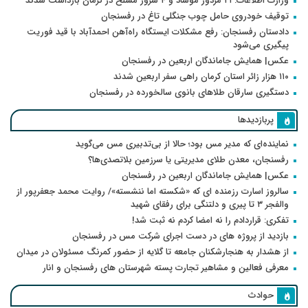
وزارت اطلاعات: ۲۱ مزدور موساد و ۴ شرور مسلح در کرمان بازداشت شدند
توقیف خودروی حامل چوب جنگلی تاغ در رفسنجان
دادستان رفسنجان: رفع مشکلات ایستگاه راه‌آهن احمدآباد با قید فوریت
پیگیری می‌شود
عکس| همایش جاماندگان اربعین در رفسنجان
۱۱۰ هزار زائر استان کرمان راهی سفر اربعین شدند
دستگیری سارقان طلاهای بانوی سالخورده در رفسنجان
پربازدیدها
نماینده‌ای که مدیر مس بود؛ حالا از بی‌تدبیری مس می‌گوید
رفسنجان، معدن طلای مدیریتی یا سرزمین بلاتصدی‌ها؟
عکس| همایش جاماندگان اربعین در رفسنجان
سالروز اسارت رزمنده ای که «شکسته اما ننشسته»/ روایت محمد جعفرپور از
والفجر ۳ تا پیری و دلتنگی برای رفقای شهید
تفکری: قراردادم را نه امضا کردم نه ثبت شد!
بازدید از پروژه های در دست اجرای شرکت مس در رفسنجان
از هشدار به هنجارشکنان جامعه تا گلایه از حضور کمرنگ مسئولان در میدان
معرفی فعالین و مشاهیر تجارت پسته شهرستان های رفسنجان و انار
حوادث