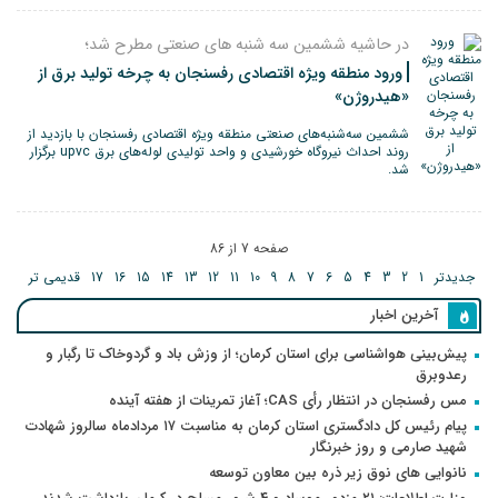
در حاشیه ششمین سه شنبه های صنعتی مطرح شد؛
ورود منطقه ویژه اقتصادی رفسنجان به چرخه تولید برق از
«هیدروژن»
ششمین سه‌شنبه‌های صنعتی منطقه ویژه اقتصادی رفسنجان با بازدید از
روند احداث نیروگاه خورشیدی و واحد تولیدی لوله‌های برق upvc برگزار
شد.
صفحه 7 از 86
جدیدتر
1
2
3
4
5
6
7
8
9
10
11
12
13
14
15
16
17
قدیمی تر
آخرین اخبار
پیش‌بینی هواشناسی برای استان کرمان؛ از وزش باد و گردوخاک تا رگبار و
رعدوبرق
مس رفسنجان در انتظار رأی CAS؛ آغاز تمرینات از هفته آینده
پیام رئیس کل دادگستری استان کرمان به مناسبت ۱۷ مردادماه سالروز شهادت
شهید صارمی و روز خبرنگار
نانوایی های نوق زیر ذره بین معاون توسعه