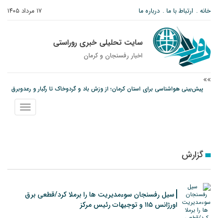
خانه
ارتباط با ما
درباره ما
۱۷ مرداد ۱۴۰۵
سایت تحلیلی خبری روراستی
اخبار رفسنجان و كرمان
پیش‌بینی هواشناسی برای استان کرمان؛ از وزش باد و گردوخاک تا رگبار و رعدوبرق
مس رفسنجان در انتظار رأی CAS؛ آغاز تمرینات از هفته آینده
پیام رئیس کل دادگستری استان کرمان به مناسبت ۱۷ مردادماه سالروز شهادت شهید
نمایش
صارمی و روز خبرنگار
منو
گزارش
سیل رفسنجان سوءمدیریت ها را برملا کرد/قطعی برق
اورژانس ۱۱۵ و توجیهات رئیس مرکز