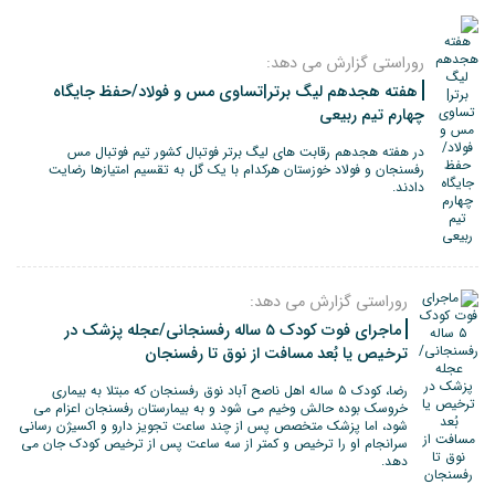
روراستی گزارش می دهد:
هفته هجدهم لیگ برتر|تساوی مس و فولاد/حفظ جایگاه
چهارم تیم ربیعی
در هفته هجدهم رقابت های لیگ برتر فوتبال کشور تیم فوتبال مس
رفسنجان و فولاد خوزستان هرکدام با یک گل به تقسیم امتیازها رضایت
دادند.
روراستی گزارش می دهد:
ماجرای فوت کودک ۵ ساله رفسنجانی/عجله پزشک در
ترخیص یا بُعد مسافت از نوق تا رفسنجان
رضا، کودک ۵ ساله اهل ناصح آباد نوق رفسنجان که مبتلا به بیماری
خروسک بوده حالش وخیم می شود و به بیمارستان رفسنجان اعزام می
شود، اما پزشک متخصص پس از چند ساعت تجویز دارو و اکسیژن رسانی
سرانجام او را ترخیص و کمتر از سه ساعت پس از ترخیص کودک جان می
دهد.