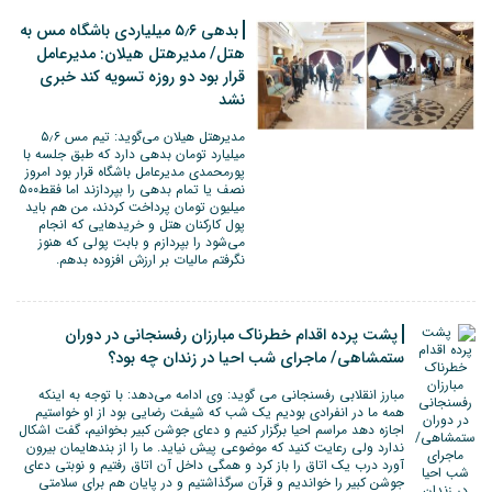
بدهی ۵٫۶ میلیاردی باشگاه مس به
هتل/ مدیرهتل هیلان: مدیرعامل
قرار بود دو روزه تسویه کند خبری
نشد
مدیرهتل هیلان می‌گوید: تیم مس ۵٫۶
میلیارد تومان بدهی دارد که طبق جلسه با
پورمحمدی مدیرعامل باشگاه قرار بود امروز
نصف یا تمام بدهی را بپردازند اما فقط۵۰۰
میلیون تومان پرداخت کردند، من هم باید
پول کارکنان هتل و خریدهایی که انجام
می‌شود را بپردازم و بابت پولی که هنوز
نگرفتم مالیات بر ارزش افزوده بدهم.
پشت پرده اقدام خطرناک مبارزان رفسنجانی در دوران
ستمشاهی/ ماجرای شب احیا در زندان چه بود؟
مبارز انقلابی رفسنجانی می گوید: وی ادامه می‌دهد: با توجه به اینکه
همه ما در انفرادی بودیم یک شب که شیفت رضایی بود از او خواستیم
اجازه دهد مراسم احیا برگزار کنیم و دعای جوشن کبیر بخوانیم، گفت اشکال
ندارد ولی رعایت کنید که موضوعی پیش نیاید. ما را از بندهایمان بیرون
آورد درب یک اتاق را باز کرد و همگی داخل آن اتاق رفتیم و نوبتی دعای
جوشن کبیر را خواندیم و قرآن سرگذاشتیم و در پایان هم برای سلامتی