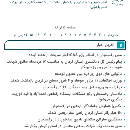
امام خمینی دعا کردیم و با همان حالت دل شکسته گفتیم خدایا ریشه
ظلم را برکن.
صفحه 5 از 86
جدیدتر
1
2
3
4
5
6
7
8
9
10
11
12
13
14
15
قدیمی تر
آخرین اخبار
مس رفسنجان در انتظار رأی CAS؛ آغاز تمرینات از هفته آینده
پیام رئیس کل دادگستری استان کرمان به مناسبت ۱۷ مردادماه سالروز شهادت
شهید صارمی و روز خبرنگار
نانوایی های نوق زیر ذره بین معاون توسعه
وزارت اطلاعات: ۲۱ مزدور موساد و ۴ شرور مسلح در کرمان بازداشت شدند
توقیف خودروی حامل چوب جنگلی تاغ در رفسنجان
دادستان رفسنجان: رفع مشکلات ایستگاه راه‌آهن احمدآباد با قید فوریت
پیگیری می‌شود
عکس| همایش جاماندگان اربعین در رفسنجان
۱۱۰ هزار زائر استان کرمان راهی سفر اربعین شدند
دستگیری سارقان طلاهای بانوی سالخورده در رفسنجان
مدیر متخلف یک شرکت صنعتی معدنی در استان کرمان برکنار شد