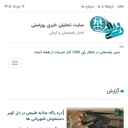
خانه
ارتباط با ما
درباره ما
۱۷ مرداد ۱۴۰۵
سایت تحلیلی خبری روراستی
اخبار رفسنجان و كرمان
پیام رئیس کل دادگستری استان کرمان به مناسبت ۱۷ مردادماه سالروز شهادت شهید
صارمی و روز خبرنگار
نمایش
نانوایی های نوق زیر ذره بین معاون توسعه
منو
مس رفسنجان در انتظار رأی CAS؛ آغاز تمرینات از هفته آینده
گزارش
دره راگه؛ جاذبه طبیعی در دل کویر
دستخوش نامهربانی ها