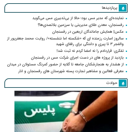
پربازدیدها
نماینده‌ای که مدیر مس بود؛ حالا از بی‌تدبیری مس می‌گوید
رفسنجان، معدن طلای مدیریتی یا سرزمین بلاتصدی‌ها؟
عکس| همایش جاماندگان اربعین در رفسنجان
سالروز اسارت رزمنده ای که «شکسته اما ننشسته»/ روایت محمد جعفرپور از
والفجر ۳ تا پیری و دلتنگی برای رفقای شهید
تفکری: قراردادم را نه امضا کردم نه ثبت شد!
بازدید از پروژه های در دست اجرای شرکت مس در رفسنجان
از هشدار به هنجارشکنان جامعه تا گلایه از حضور کمرنگ مسئولان در میدان
معرفی فعالین و مشاهیر تجارت پسته شهرستان های رفسنجان و انار
حوادث