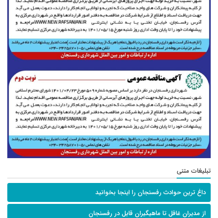
تبلیغات متنی
داغ ترین حوادث رفسنجان را اینجا بخوانید
از مدیران غافل تا ماهیگیران قابل در رفسنجان